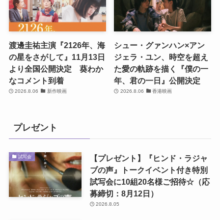
渡邊圭祐主演『2126年、海
シュー・グァンハン×アン
の星をさがして』11月13日
ジェラ・ユン、時空を超え
より全国公開決定 葵わか
た愛の軌跡を描く『僕の一
なコメント到着
年、君の一日』公開決定
2026.8.06
新作映画
2026.8.06
香港映画
プレゼント
【プレゼント】『ヒンド・ラジャ
試写会
ブの声』トークイベント付き特別
試写会に10組20名様ご招待☆（応
募締切：8月12日）
2026.8.05