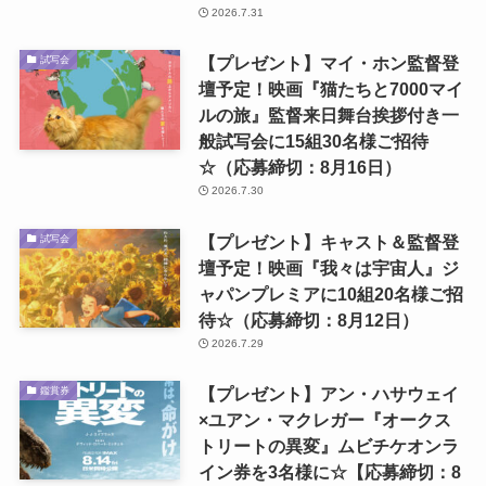
2026.7.31
【プレゼント】マイ・ホン監督登
試写会
壇予定！映画『猫たちと7000マイ
ルの旅』監督来日舞台挨拶付き一
般試写会に15組30名様ご招待
☆（応募締切：8月16日）
2026.7.30
【プレゼント】キャスト＆監督登
試写会
壇予定！映画『我々は宇宙人』ジ
ャパンプレミアに10組20名様ご招
待☆（応募締切：8月12日）
2026.7.29
【プレゼント】アン・ハサウェイ
鑑賞券
×ユアン・マクレガー『オークス
トリートの異変』ムビチケオンラ
イン券を3名様に☆【応募締切：8