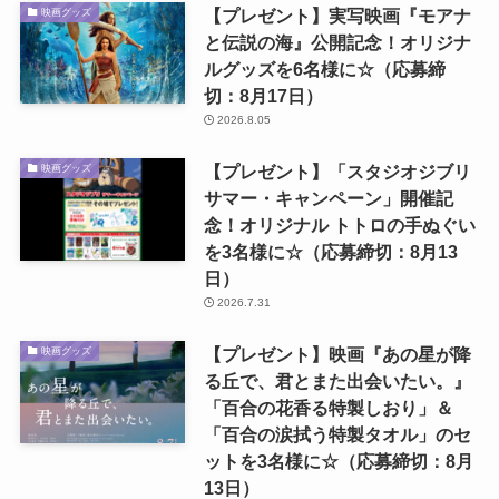
【プレゼント】実写映画『モアナ
映画グッズ
と伝説の海』公開記念！オリジナ
ルグッズを6名様に☆（応募締
切：8月17日）
2026.8.05
【プレゼント】「スタジオジブリ
映画グッズ
サマー・キャンペーン」開催記
念！オリジナル トトロの手ぬぐい
を3名様に☆（応募締切：8月13
日）
2026.7.31
【プレゼント】映画『あの星が降
映画グッズ
る丘で、君とまた出会いたい。』
「百合の花香る特製しおり」＆
「百合の涙拭う特製タオル」のセ
ットを3名様に☆（応募締切：8月
13日）