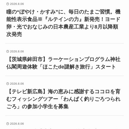
2026.8.06
瞳の“ぼやけ・かすみ”に、毎日のたまご習慣。機
能性表示食品※『ルテインの力』新発売！ヨード
卵・光でおなじみの日本農産工業より8月以降順
次発売
2026.8.06
【茨城県鉾田市】ラーケーションプログラム神社
仏閣周遊体験「ほこたde謎解き旅行」スタート
2026.8.06
【テレビ新広島】海の恵みに感謝するココロを育
むフィッシングツアー「わんぱく釣りごろつられ
ごろ」の参加小学生を募集
2026.8.06