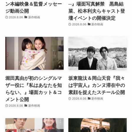
ン本編映像＆監督メッセー
─』場面写真解禁 黒島結
ジ動画公開
菜、松本利夫らキャスト登
壇イベントの開催決定
2026.8.06
新作映画
2026.8.06
新作映画
堀田真由が初のシングルマ
坂東龍汰＆岡山天音『我々
ザー役に『私はあなたを知
は宇宙人』カンヌ滞在中の
らない、』場面カット＆コ
素顔を捉えたスチール公開
メント公開
2026.8.06
新作映画
2026.8.06
新作映画