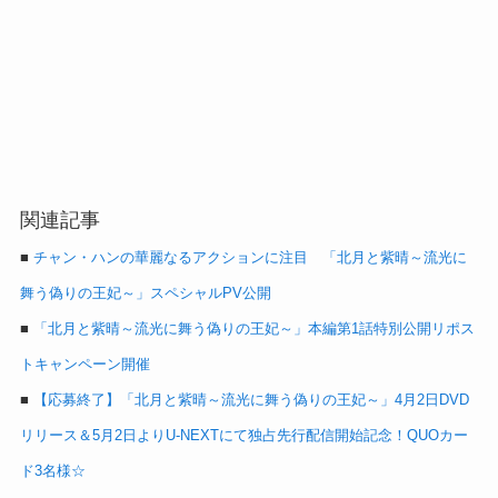
関連記事
■
チャン・ハンの華麗なるアクションに注目 「北月と紫晴～流光に
舞う偽りの王妃～」スペシャルPV公開
■
「北月と紫晴～流光に舞う偽りの王妃～」本編第1話特別公開リポス
トキャンペーン開催
■
【応募終了】「北月と紫晴～流光に舞う偽りの王妃～」4月2日DVD
リリース＆5月2日よりU-NEXTにて独占先行配信開始記念！QUOカー
ド3名様☆