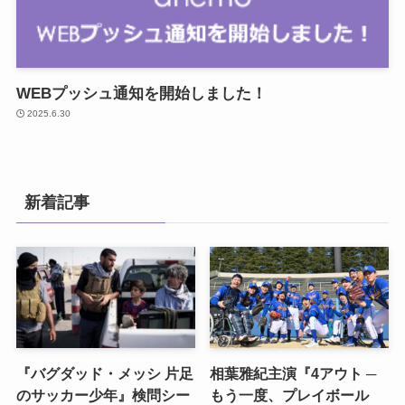
WEBプッシュ通知を開始しました！
2025.6.30
新着記事
『バグダッド・メッシ 片足
相葉雅紀主演『4アウト ─
のサッカー少年』検問シー
もう一度、プレイボール