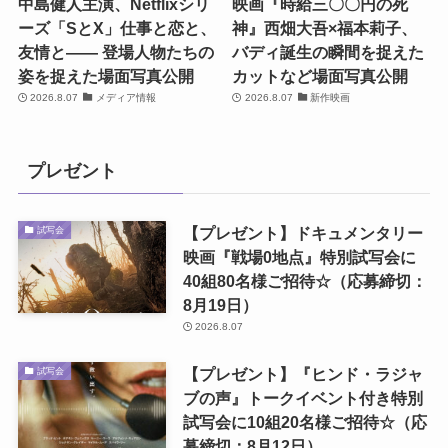
中島健人主演、Netflixシリ
映画『時給三〇〇円の死
ーズ「SとX」仕事と恋と、
神』西畑大吾×福本莉子、
友情と―― 登場人物たちの
バディ誕生の瞬間を捉えた
姿を捉えた場面写真公開
カットなど場面写真公開
2026.8.07
メディア情報
2026.8.07
新作映画
プレゼント
【プレゼント】ドキュメンタリー
試写会
映画『戦場0地点』特別試写会に
40組80名様ご招待☆（応募締切：
8月19日）
2026.8.07
【プレゼント】『ヒンド・ラジャ
試写会
ブの声』トークイベント付き特別
試写会に10組20名様ご招待☆（応
募締切：8月12日）