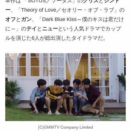
本作は 「SOTUS／ソータス」の
クリス
と
シント
ー
、「Theory of Love／セオリー・オブ・ラブ」の
オフ
と
ガン
、「Dark Blue Kiss～僕のキスは君だけ
に～」の
テイ
と
ニュー
という人気ドラマでカップ
ルを演じた6人が総出演したタイドラマだ。
(C)GMMTV Company Limited