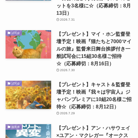
ットを3名様に☆（応募締切：8月
13日）
2026.7.31
【プレゼント】マイ・ホン監督登
試写会
壇予定！映画『猫たちと7000マイ
ルの旅』監督来日舞台挨拶付き一
般試写会に15組30名様ご招待
☆（応募締切：8月16日）
2026.7.30
【プレゼント】キャスト＆監督登
試写会
壇予定！映画『我々は宇宙人』ジ
ャパンプレミアに10組20名様ご招
待☆（応募締切：8月12日）
2026.7.29
【プレゼント】アン・ハサウェイ
鑑賞券
×ユアン・マクレガー『オークス