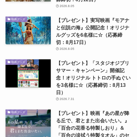
2026.8.05
【プレゼント】実写映画『モアナ
映画グッズ
と伝説の海』公開記念！オリジナ
ルグッズを6名様に☆（応募締
切：8月17日）
2026.8.05
【プレゼント】「スタジオジブリ
映画グッズ
サマー・キャンペーン」開催記
念！オリジナル トトロの手ぬぐい
を3名様に☆（応募締切：8月13
日）
2026.7.31
【プレゼント】映画『あの星が降
映画グッズ
る丘で、君とまた出会いたい。』
「百合の花香る特製しおり」＆
「百合の涙拭う特製タオル」のセ