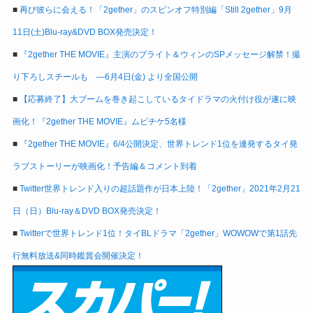
■
再び彼らに会える！「2gether」のスピンオフ特別編「Still 2gether」9月
11日(土)Blu-ray&DVD BOX発売決定！
■
『2gether THE MOVIE』主演のブライト＆ウィンのSPメッセージ解禁！撮
り下ろしスチールも ―6月4日(金) より全国公開
■
【応募終了】大ブームを巻き起こしているタイドラマの火付け役が遂に映
画化！『2gether THE MOVIE』ムビチケ5名様
■
『2gether THE MOVIE』6/4公開決定、世界トレンド1位を連発するタイ発
ラブストーリーが映画化！予告編＆コメント到着
■
Twitter世界トレンド入りの超話題作が日本上陸！「2gether」2021年2月21
日（日）Blu-ray＆DVD BOX発売決定！
■
Twitterで世界トレンド1位！タイBLドラマ「2gether」WOWOWで第1話先
行無料放送&同時鑑賞会開催決定！