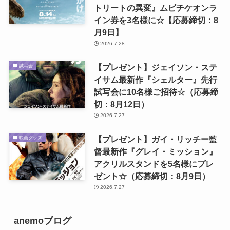
トリートの異変』ムビチケオンラ
イン券を3名様に☆【応募締切：8
月9日】
2026.7.28
【プレゼント】ジェイソン・ステ
試写会
イサム最新作『シェルター』先行
試写会に10名様ご招待☆（応募締
切：8月12日）
2026.7.27
【プレゼント】ガイ・リッチー監
映画グッズ
督最新作『グレイ・ミッション』
アクリルスタンドを5名様にプレ
ゼント☆（応募締切：8月9日）
2026.7.27
anemoブログ