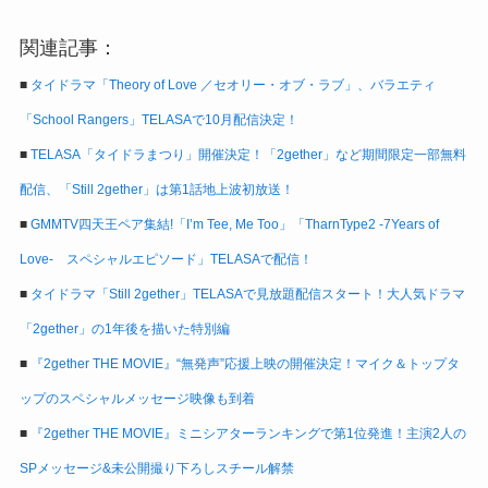
関連記事：
■
タイドラマ「Theory of Love ／セオリー・オブ・ラブ」、バラエティ
「School Rangers」TELASAで10月配信決定！
■
TELASA「タイドラまつり」開催決定！「2gether」など期間限定一部無料
配信、「Still 2gether」は第1話地上波初放送！
■
GMMTV四天王ペア集結!「I’m Tee, Me Too」「TharnType2 -7Years of
Love- スペシャルエピソード」TELASAで配信！
■
タイドラマ「Still 2gether」TELASAで見放題配信スタート！大人気ドラマ
「2gether」の1年後を描いた特別編
■
『2gether THE MOVIE』“無発声”応援上映の開催決定！マイク＆トップタ
ップのスペシャルメッセージ映像も到着
■
『2gether THE MOVIE』ミニシアターランキングで第1位発進！主演2人の
SPメッセージ&未公開撮り下ろしスチール解禁