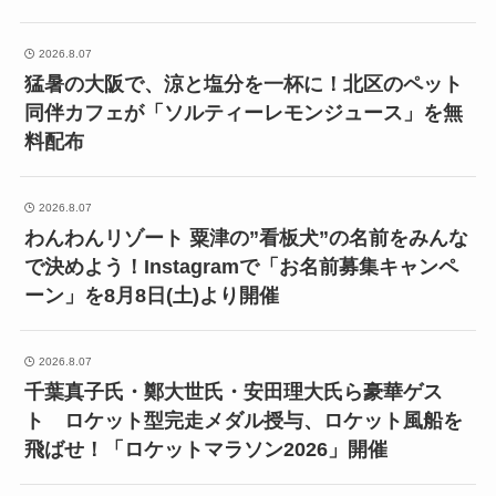
2026.8.07
猛暑の大阪で、涼と塩分を一杯に！北区のペット
同伴カフェが「ソルティーレモンジュース」を無
料配布
2026.8.07
わんわんリゾート 粟津の”看板犬”の名前をみんな
で決めよう！Instagramで「お名前募集キャンペ
ーン」を8月8日(土)より開催
2026.8.07
千葉真子氏・鄭大世氏・安田理大氏ら豪華ゲス
ト ロケット型完走メダル授与、ロケット風船を
飛ばせ！「ロケットマラソン2026」開催