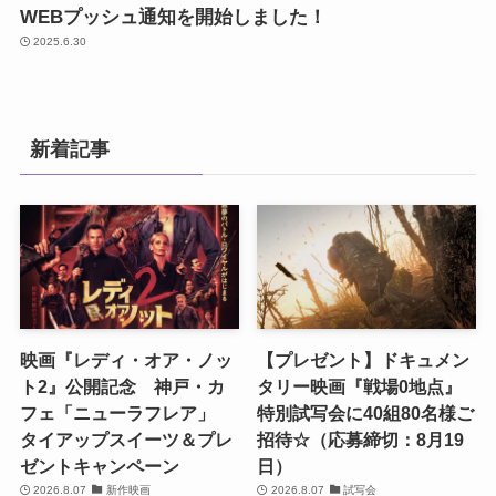
WEBプッシュ通知を開始しました！
2025.6.30
新着記事
映画『レディ・オア・ノッ
【プレゼント】ドキュメン
ト2』公開記念 神戸・カ
タリー映画『戦場0地点』
フェ「ニューラフレア」
特別試写会に40組80名様ご
タイアップスイーツ＆プレ
招待☆（応募締切：8月19
ゼントキャンペーン
日）
2026.8.07
新作映画
2026.8.07
試写会