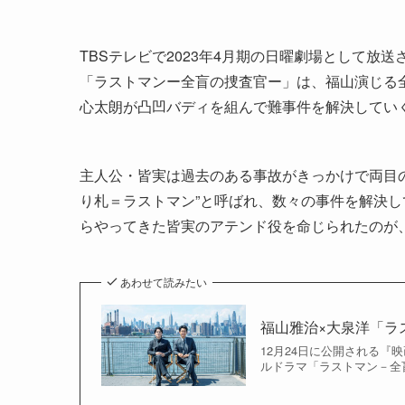
TBSテレビで2023年4月期の日曜劇場として
「ラストマンー全盲の捜査官ー」は、福山演じる全
心太朗が凸凹バディを組んで難事件を解決してい
主人公・皆実は過去のある事故がきっかけで両目の
り札＝ラストマン”と呼ばれ、数々の事件を解決
らやってきた皆実のアテンド役を命じられたのが
あわせて読みたい
福山雅治×大泉洋「ラ
12月24日に公開される『映画
ルドラマ「ラストマン－全盲