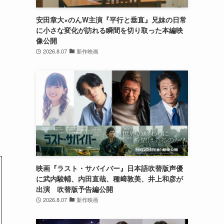
安田章大×のんW主演『平行と垂直』兄妹の日常
に小さな変化が訪れる瞬間を切り取った本編映
像公開
道
2026.8.07
新作映画
映画『ラスト・サバイバー』日本語吹替版声優
に武内駿輔、内田直哉、種﨑敦美、井上和彦が
出演 吹替版予告編公開
2026.8.07
新作映画