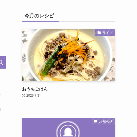
今月のレシピ
ライフ
おうちごはん
星
2026.7.31
が
お知らせ