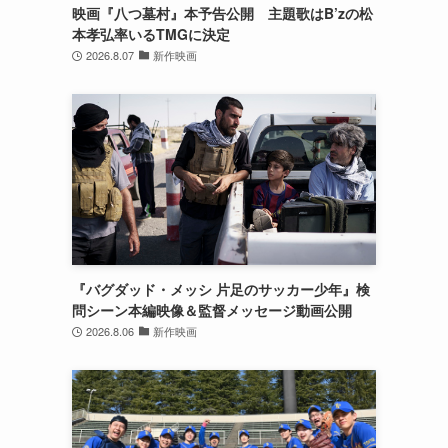
映画『八つ墓村』本予告公開 主題歌はB’zの松
本孝弘率いるTMGに決定
2026.8.07
新作映画
『バグダッド・メッシ 片足のサッカー少年』検
問シーン本編映像＆監督メッセージ動画公開
2026.8.06
新作映画