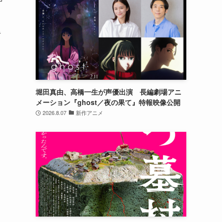
半
堀田真由、高橋一生が声優出演 長編劇場アニ
メーション『ghost／夜の果て』特報映像公開
2026.8.07
新作アニメ