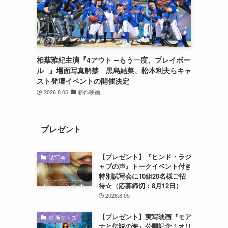
相葉雅紀主演『4アウト ─もう一度、プレイボー
ル─』場面写真解禁 黒島結菜、松本利夫らキャ
スト登壇イベントの開催決定
2026.8.06
新作映画
プレゼント
【プレゼント】『ヒンド・ラジ
試写会
ャブの声』トークイベント付き
特別試写会に10組20名様ご招
待☆（応募締切：8月12日）
2026.8.05
【プレゼント】実写映画『モア
映画グッズ
ナと伝説の海』公開記念！オリ