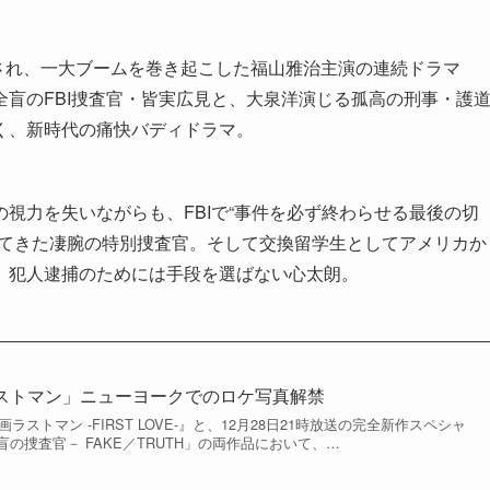
放送され、一大ブームを巻き起こした福山雅治主演の連続ドラマ
盲のFBI捜査官・皆実広見と、大泉洋演じる孤高の刑事・護
く、新時代の痛快バディドラマ。
視力を失いながらも、FBIで“事件を必ず終わらせる最後の切
してきた凄腕の特別捜査官。そして交換留学生としてアメリカか
、犯人逮捕のためには手段を選ばない心太朗。
ストマン」ニューヨークでのロケ写真解禁
ラストマン -FIRST LOVE-』と、12月28日21時放送の完全新作スペシャ
の捜査官－ FAKE／TRUTH」の両作品において、…