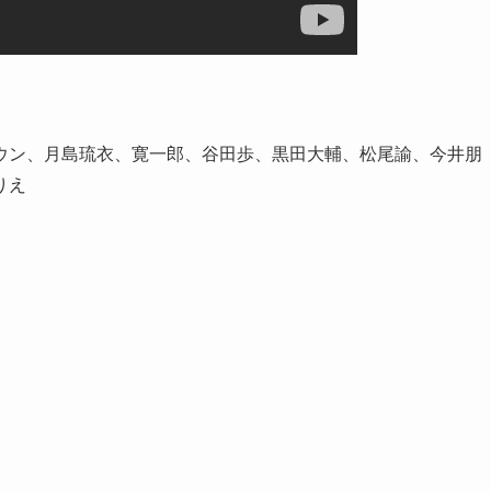
ウン、月島琉衣、寛一郎、谷田歩、黒田大輔、松尾諭、今井朋
りえ