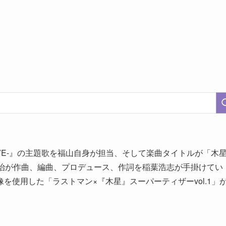
LOVE-』の主題歌を福山自身が担当、そして楽曲タイトルが「木
山雅治が作曲、編曲、プロデュース、作詞を稲葉浩志が手掛けてい
を使用した「ラストマン×『木星』スーパーティザーvol.1」