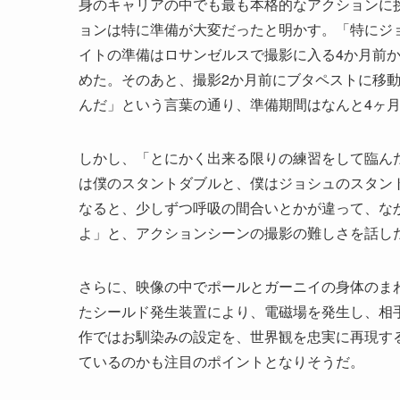
身のキャリアの中でも最も本格的なアクションに
ョンは特に準備が大変だったと明かす。「特にジ
イトの準備はロサンゼルスで撮影に入る4か月前
めた。そのあと、撮影2か月前にブタペストに移
んだ」という言葉の通り、準備期間はなんと4ヶ
しかし、「とにかく出来る限りの練習をして臨ん
は僕のスタントダブルと、僕はジョシュのスタン
なると、少しずつ呼吸の間合いとかが違って、な
よ」と、アクションシーンの撮影の難しさを話し
さらに、映像の中でポールとガーニイの身体のま
たシールド発生装置により、電磁場を発生し、相
作ではお馴染みの設定を、世界観を忠実に再現す
ているのかも注目のポイントとなりそうだ。