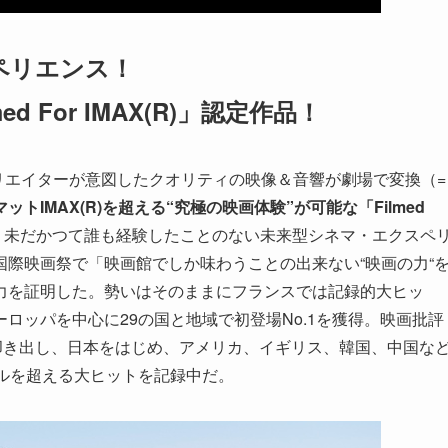
ペリエンス！
 For IMAX(R)」認定作品！
クリエイターが意図したクオリティの映像＆音響が劇場で変換（=
ットIMAX(
R
)を超える“究極の映画体験”が可能な「Filmed
、未だかつて誰も経験したことのない未来型シネマ・エクスペ
際映画祭で「映画館でしか味わうことの出来ない“映画の力“
力を証明した。勢いはそのままにフランスでは記録的大ヒッ
ロッパを中心に29の国と地域で初登場No.1を獲得。映画批評
値として叩き出し、日本をはじめ、アメリカ、イギリス、韓国、中国な
ルを超える大ヒットを記録中だ。