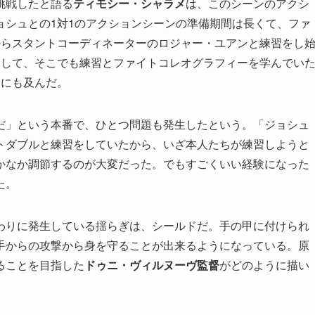
挑戦したと語る
ティモシー・シャラメ
は、このシーンのアクシ
ョシュとの1対1のアクションシーンの準備期間は長くて、ファ
からスタントコーディネーターのロジャー・ユアンと練習をし
動して、そこでも練習とファイトコレオグラフィーを学んでい
月にも及んだ。
だ」という本番で、ひとつ問題も発生したという。「ジョシュ
トダブルと練習をしていたから、いざ本人たちが練習しようと
かなか調節するのが大変だった。でもすごくいい経験になった
た。
わりに発生している揺らぎは、シールドだ。手の甲に付けられ
手からの攻撃から身を守ることが出来るようになっている。原
ることを目指した
ドゥニ・ヴィルヌーヴ監督
がどのように描い