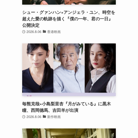
シュー・グァンハン×アンジェラ・ユン、時空を
超えた愛の軌跡を描く『僕の一年、君の一日』
公開決定
2026.8.06
香港映画
毎熊克哉×小島梨里杏『月がみている』に黒木
瞳、西岡德馬、吉田羊が出演
2026.8.06
新作映画