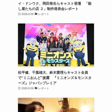
イ・ドンウク、岡田将生らキャスト登壇 「殺
し屋たちの店 ２」制作発表会レポート
2026.8.06
レポート
始
た
松平健、千葉雄大、鈴木愛理らキャスト全員
で“ミニおんど”披露 『ミニオンズ＆モンスタ
ーズ』ジャパンプレミア
2026.8.06
レポート