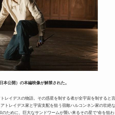
(金)日本公開）の本編映像が解禁された。
アトレイデスの物語。その惑星を制する者が全宇宙を制すると
にアトレイデス家と宇宙支配を狙う宿敵ハルコンネン家の壮絶
和のために、巨大なサンドワームが襲い来るその星で“命を狙わ