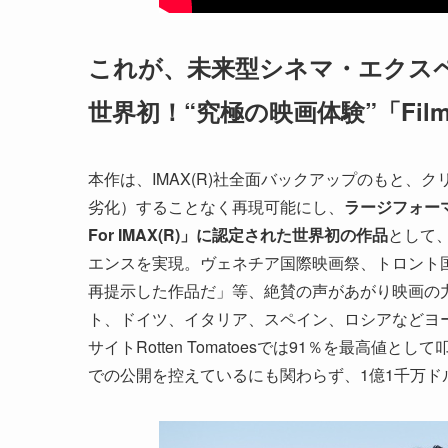
これが、未来型シネマ・エクス
世界初！“究極の映画体験”「Filmed
本作は、IMAX(R)社全面バックアップのもと、
劣化）することなく再現可能にし、
ラージフォーマ
For IMAX
(
R
)
」に認定された世界初の作品
として
エンスを実現。ヴェネチア国際映画祭、トロント国
再提示した作品だ」等、絶賛の声があがり映画の
ト、ドイツ、イタリア、スペイン、ロシアなどヨー
サイトRotten Tomatoesでは91％を最高
での公開を控えているにも関わらず、1億1千万ド