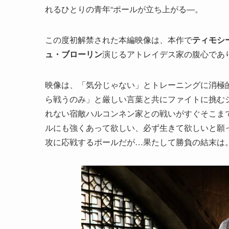
れるひとりの青年“ポールが立ち上がる―。
この度初解禁された本編映像は、本作で
ティモシ
ュ・ブローリン
演じるアトレイデス家の腹心であ
映像は、「気分じゃない」とトレーニングに消極
ら戦うのみ」と厳しい言葉と共にファイトに挑む
れない宿敵ハルコンネン家との戦いがすぐそこま
ルにも強くあって欲しい、必ず生きて欲しいと願
攻に応戦するポールだが…果たして勝負の結末は