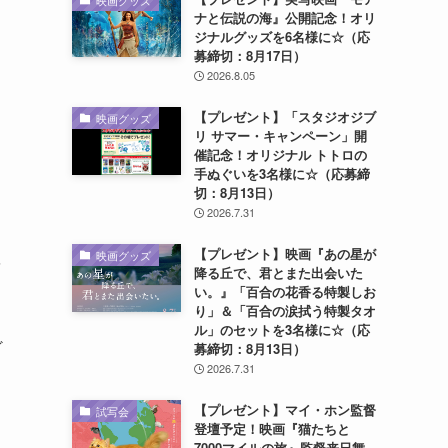
映画グッズ
ナと伝説の海』公開記念！オリ
ジナルグッズを6名様に☆（応
募締切：8月17日）
2026.8.05
【プレゼント】「スタジオジブ
映画グッズ
リ サマー・キャンペーン」開
催記念！オリジナル トトロの
手ぬぐいを3名様に☆（応募締
切：8月13日）
2026.7.31
リ
【プレゼント】映画『あの星が
映画グッズ
を
降る丘で、君とまた出会いた
い。』「百合の花香る特製しお
り」＆「百合の涙拭う特製タオ
ル」のセットを3名様に☆（応
ど
募締切：8月13日）
2026.7.31
【プレゼント】マイ・ホン監督
試写会
登壇予定！映画『猫たちと
7000マイルの旅』監督来日舞