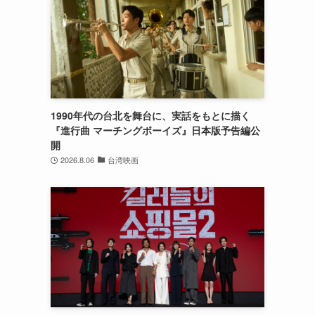
1990年代の台北を舞台に、実話をもとに描く
『進行曲 マーチングボーイズ』日本版予告編公
開
2026.8.06
台湾映画