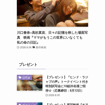
川口春奈×高杉真宙、日々の記憶を映した場面写
真 映画『ママがもうこの世界にいなくても
私の命の日記』
2026.8.06
新作映画
プレゼント
【プレゼント】『ヒンド・ラジ
試写会
ャブの声』トークイベント付き
特別試写会に10組20名様ご招
待☆（応募締切：8月12日）
2026.8.05
【プレゼント】実写映画『モア