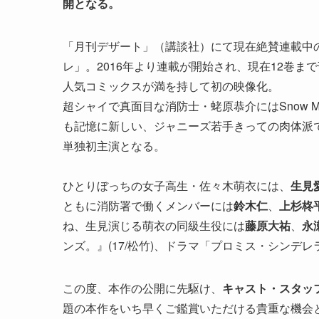
開となる。
「月刊デザート」（講談社）にて現在絶賛連載中
レ」。2016年より連載が開始され、現在12巻
人気コミックスが満を持して初の映像化。
超シャイで真面目な消防士・蛯原恭介にはSnow 
も記憶に新しい、ジャニーズ若手きっての肉体派
単独初主演となる。
ひとりぼっちの女子高生・佐々木萌衣には、
生見
ともに消防署で働くメンバーには
鈴木仁
、
上杉柊
ね、生見演じる萌衣の同級生役には
藤原大祐
、
永
ンズ。』(17/松竹)、ドラマ「プロミス・シンデレラ」
この度、本作の公開に先駆け、
キャスト・スタッ
題の本作をいち早くご鑑賞いただける貴重な機会