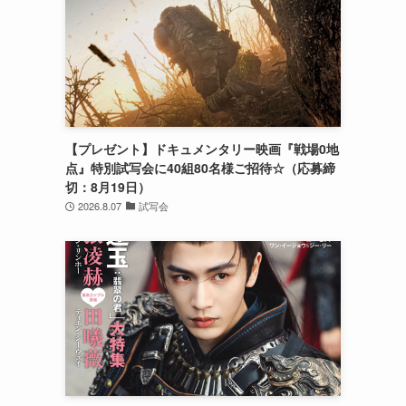
【プレゼント】ドキュメンタリー映画『戦場0地
点』特別試写会に40組80名様ご招待☆（応募締
切：8月19日）
2026.8.07
試写会