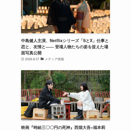
ン
中島健人主演、Netflixシリーズ「SとX」仕事と
ど
恋と、友情と―― 登場人物たちの姿を捉えた場
面写真公開
2026.8.07
メディア情報
い
後
映画『時給三〇〇円の死神』西畑大吾×福本莉