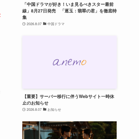
「中国ドラマが好き！いま見るべきスター最前
線」8月27日発売 「逐玉：翡翠の君」を徹底特
ー
集
2026.8.07
中国ドラマ
書
【重要】サーバー移行に伴うWebサイト一時休
止のお知らせ
2026.8.07
お知らせ
日