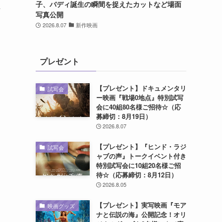
子、バディ誕生の瞬間を捉えたカットなど場面
始
写真公開
2026.8.07
新作映画
プレゼント
【プレゼント】ドキュメンタリ
試写会
ー映画『戦場0地点』特別試写
会に40組80名様ご招待☆（応
募締切：8月19日）
2026.8.07
【プレゼント】『ヒンド・ラジ
試写会
ャブの声』トークイベント付き
特別試写会に10組20名様ご招
待☆（応募締切：8月12日）
2026.8.05
【プレゼント】実写映画『モア
映画グッズ
ナと伝説の海』公開記念！オリ