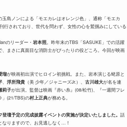
の玉島ノンによる「モエカレはオレンジ色」、通称「モエカ
まで刊行されており、世代を問わず、女性の心を鷲掴みにしている
Manのリーダー・
岩本照
。昨年末のTBS「SASUKE」での活躍
で、まさに真面目な消防士がぴったりの役どころ。今回が映画
愛瑠
が映画初出演でヒロイン初挑戦。また、岩本演じる蛯原と
平
、
浮所飛貴
（美 少年／ジャニーズJr.）、
古川雄大
が名を連
瀬莉子
が出演。監督は映画『赤い糸』(08/松竹)、『一週間フレ
(21/TBS)の
村上正典
が務める。
フ登壇予定の完成披露イベントの実施が決定いたしました。
話
となりますので、お見逃しなく…！