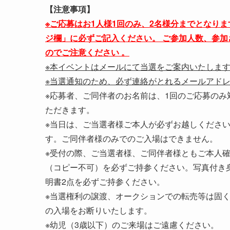
【注意事項】
※
ご応募はお1人様1回のみ、2名様分までとなり
ジ欄」に必ずご記入ください。
ご参加人数、参加
のでご注意ください 。
※本イベントはメールにて当選をご案内いたしま
※当選通知のため、必ず連絡がとれるメールアド
※応募者、ご同伴者のお名前は、1回のご応募の
ただきます。
※当日は、ご当選者様ご本人が必ずお越しくださ
す。ご同伴者様のみでのご入場はできません。
※受付の際、ご当選者様、ご同伴者様ともご本人
（コピー不可）を必ずご持参ください。写真付き
明書2点を必ずご持参ください。
※当選権利の譲渡、オークションでの転売等は固
の入場をお断りいたします。
※幼児（3歳以下）のご来場はご遠慮ください。