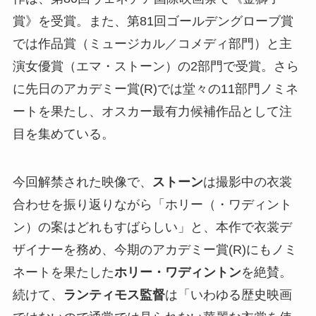
賞》を受賞。また、第81回ゴールデングローブ賞
では作品賞（ミュージカル／コメディ部門）と主
演女優賞（エマ・ストーン）の2部門で受賞。さら
に先日のアカデミー賞(R)では堂々の11部門ノミネ
ートを果たし、オスカー最有力候補作品として注
目を集めている。
今回解禁された映像で、
ストーン
は撮影中の衣裳
合わせを振り返りながら「ホリー（・ワディント
ン）の案はどれもすばらしい」と、本作で衣裳デ
ザイナーを務め、今期のアカデミー賞(R)にもノミ
ネートを果たした
ホリー・ワディントン
を絶賛。
続けて、
ランティモス監督
は「いわゆる歴史映画