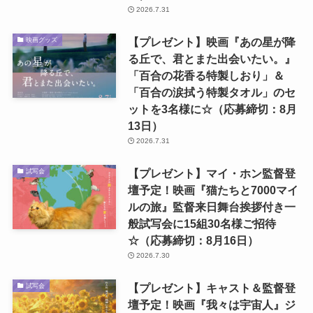
2026.7.31
【プレゼント】映画『あの星が降
映画グッズ
る丘で、君とまた出会いたい。』
「百合の花香る特製しおり」＆
「百合の涙拭う特製タオル」のセ
ットを3名様に☆（応募締切：8月
13日）
2026.7.31
【プレゼント】マイ・ホン監督登
試写会
壇予定！映画『猫たちと7000マイ
ルの旅』監督来日舞台挨拶付き一
般試写会に15組30名様ご招待
☆（応募締切：8月16日）
2026.7.30
【プレゼント】キャスト＆監督登
試写会
壇予定！映画『我々は宇宙人』ジ