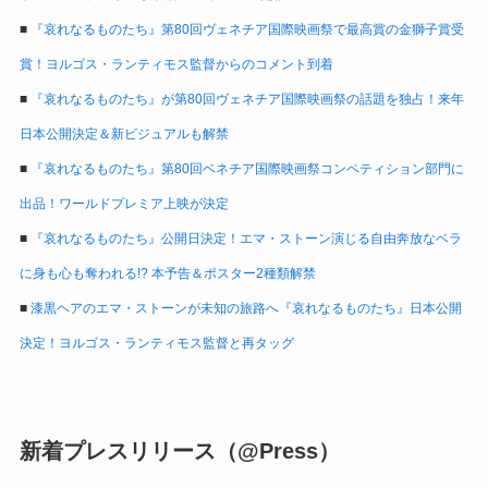
■
『哀れなるものたち』第80回ヴェネチア国際映画祭で最高賞の金獅子賞受
賞！ヨルゴス・ランティモス監督からのコメント到着
■
『哀れなるものたち』が第80回ヴェネチア国際映画祭の話題を独占！来年
日本公開決定＆新ビジュアルも解禁
■
『哀れなるものたち』第80回ベネチア国際映画祭コンペティション部門に
出品！ワールドプレミア上映が決定
■
『哀れなるものたち』公開日決定！エマ・ストーン演じる自由奔放なベラ
に身も心も奪われる!? 本予告＆ポスター2種類解禁
■
漆黒ヘアのエマ・ストーンが未知の旅路へ『哀れなるものたち』日本公開
決定！ヨルゴス・ランティモス監督と再タッグ
新着プレスリリース（@Press）