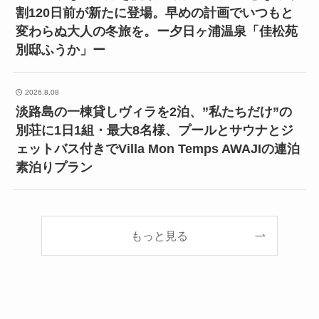
割120日前が新たに登場。早めの計画でいつもと
変わらぬ大人の冬旅を。ー夕日ヶ浦温泉「佳松苑
別邸ふうか」ー
2026.8.08
淡路島の一棟貸しヴィラを2泊、”私たちだけ”の
別荘に1日1組・最大8名様、プールとサウナとジ
ェットバス付きでVilla Mon Temps AWAJIの連泊
素泊りプラン
もっと見る