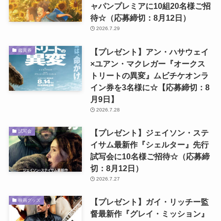
ャパンプレミアに10組20名様ご招
待☆（応募締切：8月12日）
2026.7.29
【プレゼント】アン・ハサウェイ
鑑賞券
×ユアン・マクレガー『オークス
トリートの異変』ムビチケオンラ
イン券を3名様に☆【応募締切：8
月9日】
2026.7.28
【プレゼント】ジェイソン・ステ
試写会
イサム最新作『シェルター』先行
試写会に10名様ご招待☆（応募締
切：8月12日）
2026.7.27
【プレゼント】ガイ・リッチー監
映画グッズ
督最新作『グレイ・ミッション』