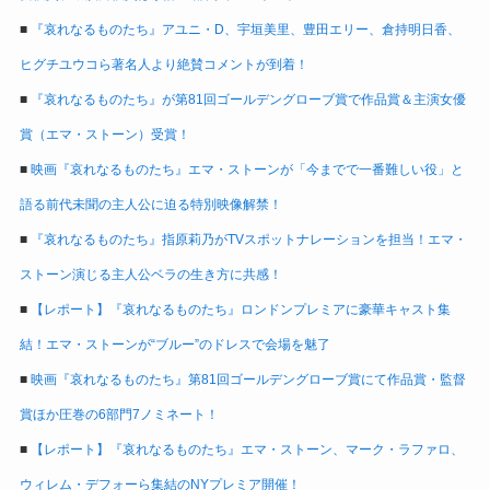
■
『哀れなるものたち』アユニ・D、宇垣美里、豊田エリー、倉持明日香、
ヒグチユウコら著名人より絶賛コメントが到着！
■
『哀れなるものたち』が第81回ゴールデングローブ賞で作品賞＆主演女優
賞（エマ・ストーン）受賞！
■
映画『哀れなるものたち』エマ・ストーンが「今までで一番難しい役」と
語る前代未聞の主人公に迫る特別映像解禁！
■
『哀れなるものたち』指原莉乃がTVスポットナレーションを担当！エマ・
ストーン演じる主人公ベラの生き方に共感！
■
【レポート】『哀れなるものたち』ロンドンプレミアに豪華キャスト集
結！エマ・ストーンが“ブルー”のドレスで会場を魅了
■
映画『哀れなるものたち』第81回ゴールデングローブ賞にて作品賞・監督
賞ほか圧巻の6部門7ノミネート！
■
【レポート】『哀れなるものたち』エマ・ストーン、マーク・ラファロ、
ウィレム・デフォーら集結のNYプレミア開催！