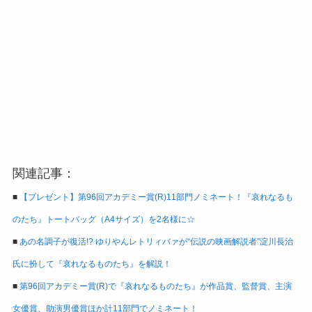
関連記事：
■
【プレゼント】第96回アカデミー賞(R)11部門ノミネート！『哀れなるも
のたち』トートバッグ（A4サイズ）を2名様に☆
■
あの名調子が復活!? ゆりやんレトリィバァが“伝説の映画解説者”淀川長治
氏に扮して『哀れなるものたち』を解説！
■
第96回アカデミー賞(R)で『哀れなるものたち』が作品賞、監督賞、主演
女優賞、助演男優賞ほか計11部門でノミネート！