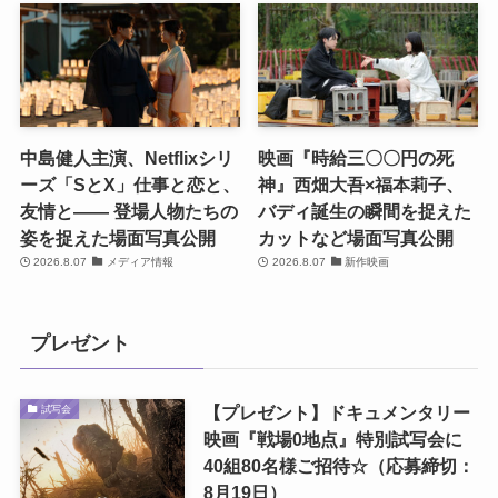
中島健人主演、Netflixシリ
映画『時給三〇〇円の死
ーズ「SとX」仕事と恋と、
神』西畑大吾×福本莉子、
友情と―― 登場人物たちの
バディ誕生の瞬間を捉えた
姿を捉えた場面写真公開
カットなど場面写真公開
2026.8.07
メディア情報
2026.8.07
新作映画
プレゼント
【プレゼント】ドキュメンタリー
試写会
映画『戦場0地点』特別試写会に
40組80名様ご招待☆（応募締切：
8月19日）