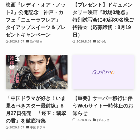
映画『レディ・オア・ノッ
【プレゼント】ドキュメン
ト2』公開記念 神戸・カ
タリー映画『戦場0地点』
フェ「ニューラフレア」
特別試写会に40組80名様ご
タイアップスイーツ＆プレ
招待☆（応募締切：8月19
ゼントキャンペーン
日）
2026.8.07
新作映画
2026.8.07
試写会
「中国ドラマが好き！いま
【重要】サーバー移行に伴
見るべきスター最前線」8
うWebサイト一時休止のお
月27日発売 「逐玉：翡翠
知らせ
の君」を徹底特集
2026.8.07
お知らせ
2026.8.07
中国ドラマ