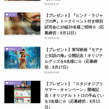
2026.8.07
【プレゼント】『ヒンド・ラジャ
試写会
ブの声』トークイベント付き特別
試写会に10組20名様ご招待☆（応
募締切：8月12日）
2026.8.05
【プレゼント】実写映画『モアナ
映画グッズ
と伝説の海』公開記念！オリジナ
ルグッズを6名様に☆（応募締
切：8月17日）
2026.8.05
【プレゼント】「スタジオジブリ
映画グッズ
サマー・キャンペーン」開催記
念！オリジナル トトロの手ぬぐい
を3名様に☆（応募締切：8月13
日）