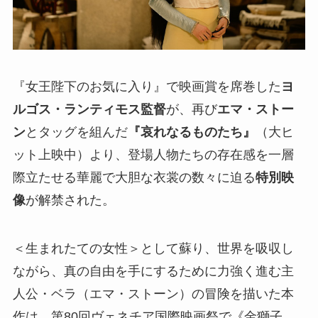
『女王陛下のお気に入り』で映画賞を席巻した
ヨ
ルゴス・ランティモス監督
が、再び
エマ・ストー
ン
とタッグを組んだ
『哀れなるものたち』
（大ヒ
ット上映中）より、登場人物たちの存在感を一層
際立たせる華麗で大胆な衣裳の数々に迫る
特別映
像
が解禁された。
＜生まれたての女性＞として蘇り、世界を吸収し
ながら、真の自由を手にするために力強く進む主
人公・ベラ（エマ・ストーン）の冒険を描いた本
作は、第80回ヴェネチア国際映画祭で《金獅子