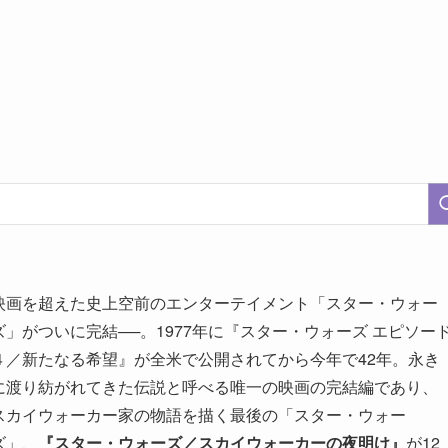
映画を超えた史上空前のエンターテイメント「スター・ウォー
ズ」がついに完結──。1977年に『スター・ウォーズ エピソー
４／新たなる希望』が全米で公開されてから今年で42年。永き
に渡り紡がれてきた伝説と呼べる唯一の映画の完結編であり、
スカイウォーカー家の物語を描く最後の「スター・ウォー
ズ」、
『スター・ウォーズ／スカイウォーカーの夜明け』
が12