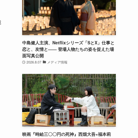
億
中島健人主演、Netflixシリーズ「SとX」仕事と
恋と、友情と―― 登場人物たちの姿を捉えた場
面写真公開
2026.8.07
メディア情報
映画『時給三〇〇円の死神』西畑大吾×福本莉