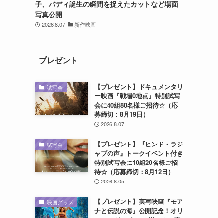
子、バディ誕生の瞬間を捉えたカットなど場面
写真公開
2026.8.07
新作映画
プレゼント
【プレゼント】ドキュメンタリ
試写会
ー映画『戦場0地点』特別試写
会に40組80名様ご招待☆（応
募締切：8月19日）
2026.8.07
ほ
【プレゼント】『ヒンド・ラジ
試写会
ャブの声』トークイベント付き
特別試写会に10組20名様ご招
待☆（応募締切：8月12日）
2026.8.05
【プレゼント】実写映画『モア
映画グッズ
ナと伝説の海』公開記念！オリ