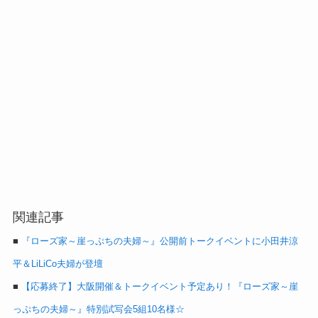
関連記事
■
『ローズ家～崖っぷちの夫婦～』公開前トークイベントに小田井涼
平＆LiLiCo夫婦が登壇
■
【応募終了】大阪開催＆トークイベント予定あり！『ローズ家～崖
っぷちの夫婦～』特別試写会5組10名様☆