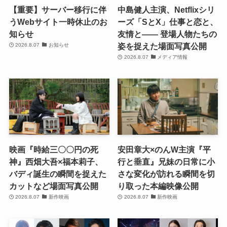
【重要】サーバー移行に伴
中島健人主演、Netflixシリ
うWebサイト一時休止のお
ーズ「SとX」仕事と恋と、
知らせ
友情と―― 登場人物たちの
姿を捉えた場面写真公開
2026.8.07
お知らせ
2026.8.07
メディア情報
映画『時給三〇〇円の死
安田章大×のんW主演『平
神』西畑大吾×福本莉子、
行と垂直』兄妹の日常に小
バディ誕生の瞬間を捉えた
さな変化が訪れる瞬間を切
カットなど場面写真公開
り取った本編映像公開
2026.8.07
新作映画
2026.8.07
新作映画