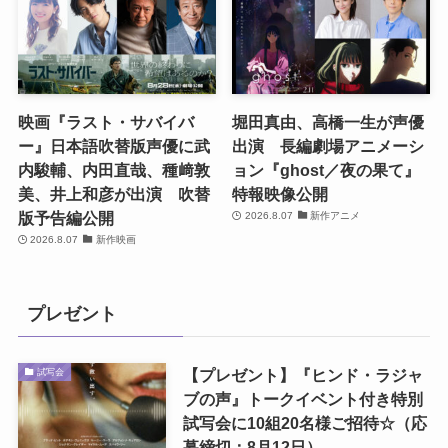
映画『ラスト・サバイバ
堀田真由、高橋一生が声優
ー』日本語吹替版声優に武
出演 長編劇場アニメーシ
内駿輔、内田直哉、種﨑敦
ョン『ghost／夜の果て』
美、井上和彦が出演 吹替
特報映像公開
版予告編公開
2026.8.07
新作アニメ
2026.8.07
新作映画
プレゼント
【プレゼント】『ヒンド・ラジャ
試写会
ブの声』トークイベント付き特別
試写会に10組20名様ご招待☆（応
募締切：8月12日）