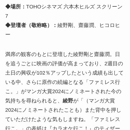
◆場所：
TOHOシネマズ 六本木ヒルズ スクリーン
7
◆登壇者（敬称略）：
綾野剛、齋藤潤、ヒコロヒ
ー
満席の観客のもとに登壇した綾野剛と齋藤潤。日
を追うごとに映画の評価が高まっており、2週目の
土日の興収が102％アップしたという成績も出して
いる中、さらに原作の続編となる「ファミレス行
こ。」がマンガ大賞2024にノミネートされた今の
気持ちを尋ねられると、
綾野
が「（マンガ大賞
2024にノミネートされたことも）また背中を押し
ていただけたような気もしますね。「ファミレス
行こ。」の表紙は『カラオケ行こ！』のティザー