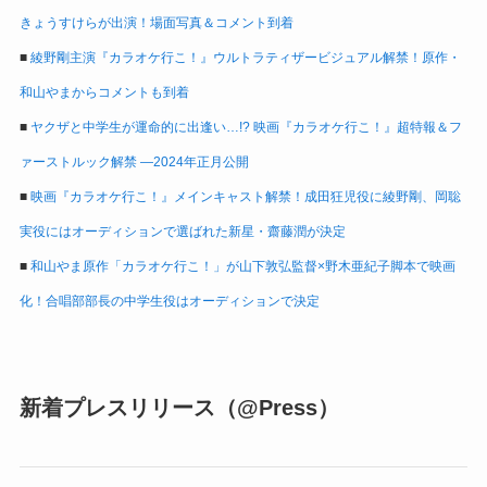
きょうすけらが出演！場面写真＆コメント到着
■
綾野剛主演『カラオケ行こ！』ウルトラティザービジュアル解禁！原作・
和山やまからコメントも到着
■
ヤクザと中学生が運命的に出逢い…!? 映画『カラオケ行こ！』超特報＆フ
ァーストルック解禁 ―2024年正月公開
■
映画『カラオケ行こ！』メインキャスト解禁！成田狂児役に綾野剛、岡聡
実役にはオーディションで選ばれた新星・齋藤潤が決定
■
和山やま原作「カラオケ行こ！」が山下敦弘監督×野木亜紀子脚本で映画
化！合唱部部長の中学生役はオーディションで決定
新着プレスリリース（@Press）