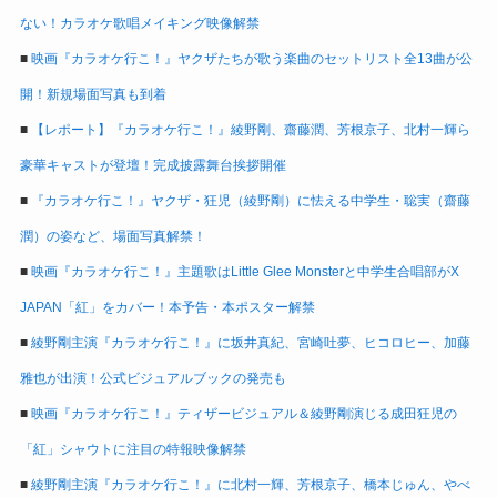
ない！カラオケ歌唱メイキング映像解禁
■
映画『カラオケ行こ！』ヤクザたちが歌う楽曲のセットリスト全13曲が公
開！新規場面写真も到着
■
【レポート】『カラオケ行こ！』綾野剛、齋藤潤、芳根京子、北村一輝ら
豪華キャストが登壇！完成披露舞台挨拶開催
■
『カラオケ行こ！』ヤクザ・狂児（綾野剛）に怯える中学生・聡実（齋藤
潤）の姿など、場面写真解禁！
■
映画『カラオケ行こ！』主題歌はLittle Glee Monsterと中学生合唱部がX
JAPAN「紅」をカバー！本予告・本ポスター解禁
■
綾野剛主演『カラオケ行こ！』に坂井真紀、宮崎吐夢、ヒコロヒー、加藤
雅也が出演！公式ビジュアルブックの発売も
■
映画『カラオケ行こ！』ティザービジュアル＆綾野剛演じる成田狂児の
「紅」シャウトに注目の特報映像解禁
■
綾野剛主演『カラオケ行こ！』に北村一輝、芳根京子、橋本じゅん、やべ