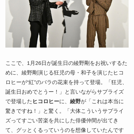
ここで、1月26日が誕生日の綾野剛をお祝いするた
めに、綾野剛演じる狂児の母・和子を演じたヒコ
ロヒーが“紅”のバラの花束を持って登場。「狂児、
誕生日おめでとうー！」と言いながらサプライズ
で登場した
ヒコロヒー
に、
綾野
が「これは本当に
驚きですね！」と驚く。「大体こういうサプライ
ズってすごい苦楽を共にした俳優仲間が出てき
て、グッとくるっていうのを想像していたんです