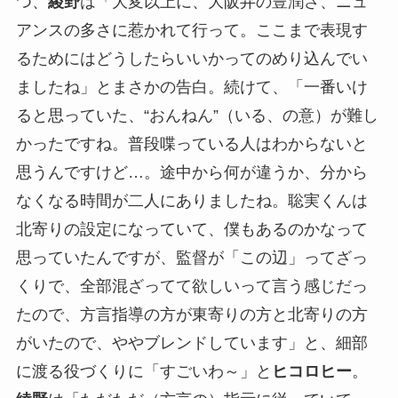
つ、
綾野
は「大変以上に、大阪弁の豊潤さ、ニュ
アンスの多さに惹かれて行って。ここまで表現す
るためにはどうしたらいいかってのめり込んでい
ましたね」とまさかの告白。続けて、「一番いけ
ると思っていた、“おんねん”（いる、の意）が難し
かったですね。普段喋っている人はわからないと
思うんですけど…。途中から何が違うか、分から
なくなる時間が二人にありましたね。聡実くんは
北寄りの設定になっていて、僕もあるのかなって
思っていたんですが、監督が「この辺」ってざっ
くりで、全部混ざってて欲しいって言う感じだっ
たので、方言指導の方が東寄りの方と北寄りの方
がいたので、ややブレンドしています」と、細部
に渡る役づくりに「すごいわ～」と
ヒコロヒー
。