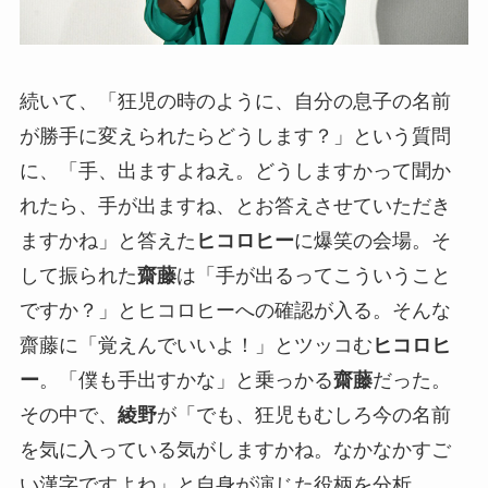
続いて、「狂児の時のように、自分の息子の名前
が勝手に変えられたらどうします？」という質問
に、「手、出ますよねえ。どうしますかって聞か
れたら、手が出ますね、とお答えさせていただき
ますかね」と答えた
ヒコロヒー
に爆笑の会場。そ
して振られた
齋藤
は「手が出るってこういうこと
ですか？」とヒコロヒーへの確認が入る。そんな
齋藤に「覚えんでいいよ！」とツッコむ
ヒコロヒ
ー
。「僕も手出すかな」と乗っかる
齋藤
だった。
その中で、
綾野
が「でも、狂児もむしろ今の名前
を気に入っている気がしますかね。なかなかすご
い漢字ですよね」と自身が演じた役柄を分析。