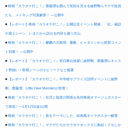
■
映画『カラオケ行こ！』齋藤潤を囲んで笑顔を見せる綾野剛らヤクザ組員
たち…メイキング写真解禁！ ―公開中
■
【レポート】映画『カラオケ行こ！』公開記念イベント開催、「紅」秘話
や屋上シーン…いまだから話せる内容も盛り沢山
■
映画『カラオケ行こ！』麒麟の川島明、夏帆、ヒャダインから絶賛コメン
ト到着！ ―公開中
■
【レポート】『カラオケ行こ！』初日舞台挨拶に綾野剛、齋藤潤らキャス
ト勢揃い！歌唱シーンのエピソードなど披露
■
【レポート】『カラオケ行こ！』中学校サプライズ訪問イベントに綾野
剛、齋藤潤、Little Glee Monsterが登壇！
■
映画『カラオケ行こ！』狂児と聡実の関係を名作映画オマージュポスター
で表現！―1月12日(金)公開
■
映画『カラオケ行こ！』歌をテーマにした、絵画風キャラポスター解禁
■
映画『カラオケ行こ！』ヤクザたちがカラオケボックスに集結！クセしか