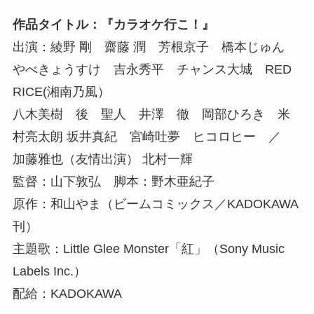
作品タイトル：『カラオケ行こ！』
出演：綾野 剛 齋藤 潤 芳根京子 橋本じゅん
やべきょうすけ 吉永秀平 チャンス大城 RED
RICE(湘南乃風）
八木美樹 後 聖人 井澤 徹 岡部ひろき 米
村亮太朗 坂井真紀 宮崎吐夢 ヒコロヒー ／
加藤雅也（友情出演） 北村一輝
監督：山下敦弘 脚本：野木亜紀子
原作：和山やま（ビームコミックス／KADOKAWA
刊）
主題歌：Little Glee Monster「紅」（Sony Music
Labels Inc.）
配給：KADOKAWA