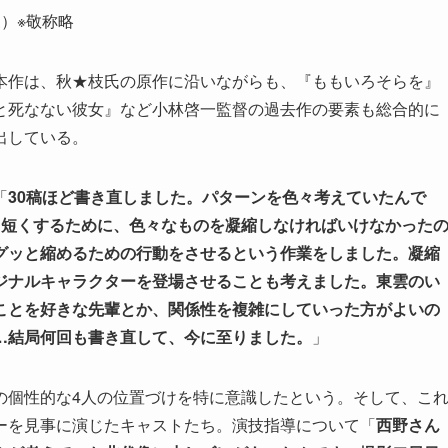
）※敬称略
本作は、秋★枝氏の原作に沿いながらも、『ももいろそらを』
と死なない彼女』など小林啓一監督の過去作の要素も総合的に
出している。
「
30稿ほど書き直しました。パターンを色々考えていたんで
と短くするために、色々なものを凝縮しなければいけなかった
グッと縮めるための行動をさせるという作業をしました。凝縮
ジナルキャラクターを登場させることも考えました。東雲のい
ことを好きな先輩とか、関係性を複雑にしていった方がよいの
…結局何回も書き直して、今に至りました。
」
の個性的な4人の位置づけを特に意識したという。そして、こ
ーを見事に演じたキャストたち。演技指導について「
西野さん