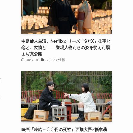
中島健人主演、Netflixシリーズ「SとX」仕事と
恋と、友情と―― 登場人物たちの姿を捉えた場
面写真公開
2026.8.07
メディア情報
恋
恋
映画『時給三〇〇円の死神』西畑大吾×福本莉