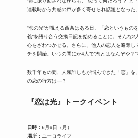
情に振り回されながらも、“恋って何だろう？”と
連載時から共感の声が多く寄せられ話題となった
“恋の光”が視える西条はある日、「恋というもの
義”を語り合う交換日記を始めることに。そんな2
心をざわつかせる。さらに、他人の恋人を略奪し
チを開始。いつの間にか4人で”恋とはなんぞや？
数千年もの間、人類誰しもが悩んできた「恋」を
の恋の行方は―？
『恋は光』トークイベント
日時：
6月6日（月）
場所：
ユーロライブ