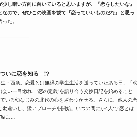
が少し暗い方向に向いていると思いますが、『恋をしたいな』
となので、ぜひこの映画を観て『恋っていいものだな』と思っ
語った。
ついに恋を知る―!?
学生・西条。恋愛とは無縁の学生生活を送っていたある日、「
会い一目惚れ、“恋の定義”を語り合う交換日記を始めること
している幼なじみの北代の心をざわつかせる。さらに、他人の
勘違いし、猛アプローチを開始。いつの間にか4人で”恋とは
係に…。