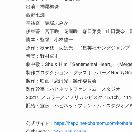
出演：神尾楓珠
西野七瀬
平祐奈 馬場ふみか
伊東蒼 宮下咲 花岡咲 森日菜美 山田愛奈 
脚本・監督：小林啓一
原作：秋★枝「恋は光」（集英社ヤングジャンプ
音楽：野村卓史
劇中歌：She & Him「Sentimental Heart」（Merge 
制作プロダクション：グラスホッパー／NeedyGre
製作：映画「恋は光」製作委員会
製作幹事：ハピネットファントム・スタジオ
2021年／カラー／アメリカンビスタ／5.1ch／11
配給・宣伝：ハピネットファントム・スタジオ／KA
公式サイト：
https://happinet-phantom.com/koihahi
公式Twitter：
@koihahikarimv