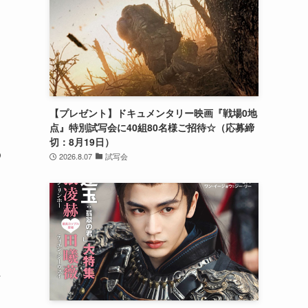
【プレゼント】ドキュメンタリー映画『戦場0地
点』特別試写会に40組80名様ご招待☆（応募締
切：8月19日）
の
2026.8.07
試写会
れ