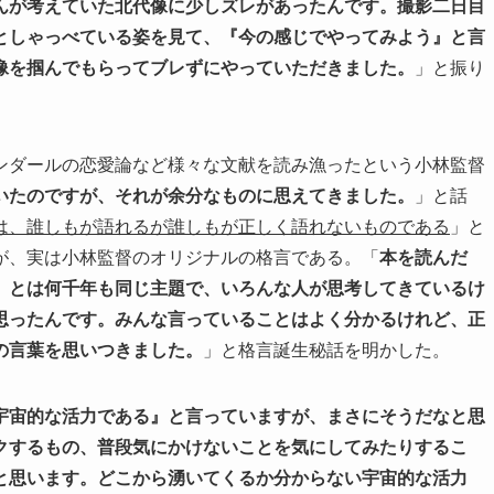
んが考えていた北代像に少しズレがあったんです。撮影二日目
としゃっべている姿を見て、『今の感じでやってみよう』と言
像を掴んでもらってブレずにやっていただきました。
」と振り
ンダールの恋愛論など様々な文献を読み漁ったという小林監督
いたのですが、それが余分なものに思えてきました。
」と話
は、誰しもが語れるが誰しもが正しく語れないものである
」と
が、実は小林監督のオリジナルの格言である。「
本を読んだ
」とは何千年も同じ主題で、いろんな人が思考してきているけ
思ったんです。みんな言っていることはよく分かるけれど、正
の言葉を思いつきました。
」と格言誕生秘話を明かした。
宇宙的な活力である』と言っていますが、まさにそうだなと思
クするもの、普段気にかけないことを気にしてみたりするこ
と思います。どこから湧いてくるか分からない宇宙的な活力