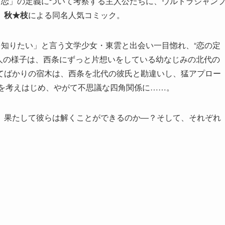
「恋」の定義について考察する主人公たちに、ウルトラジャン
、
秋★枝
による同名人気コミック。
を知りたい」と言う文学少女・東雲と出会い一目惚れ、“恋の定
人の様子は、西条にずっと片想いをしている幼なじみの北代の
てばかりの宿木は、西条を北代の彼氏と勘違いし、猛アプロー
”を考えはじめ、やがて不思議な四角関係に……。
、果たして彼らは解くことができるのか―？そして、それぞれ