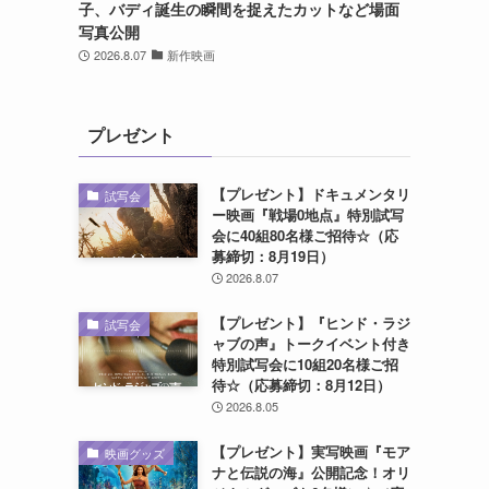
子、バディ誕生の瞬間を捉えたカットなど場面
写真公開
2026.8.07
新作映画
プレゼント
【プレゼント】ドキュメンタリ
試写会
ー映画『戦場0地点』特別試写
会に40組80名様ご招待☆（応
募締切：8月19日）
2026.8.07
【プレゼント】『ヒンド・ラジ
試写会
ャブの声』トークイベント付き
特別試写会に10組20名様ご招
待☆（応募締切：8月12日）
2026.8.05
【プレゼント】実写映画『モア
映画グッズ
ナと伝説の海』公開記念！オリ