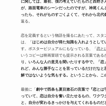
に関しては、最初、僕の考えていたものと西野さ
が、路面電車のシーンだったのですが、神尾くん
ったら、それがものすごくよくて、それから北代
返る。
恋を定義するという物語を撮るにあたって、スタ
は、「
はじめは自分が得た知識を入れようとして
す。ポスタービジュアルにもなっている、「
恋と
いうコピーは映画冒頭でも提示される言葉である
り、いろんな人の意見を聞いたりする中で、「恋
れど、みんな勝手なことを言っているだけだなと
解ではないような気もする。ということから、こ
最後に「
劇中で西条も夏目漱石の言葉で『恋とは
っていて、恋は自分を奮い立たせるもの、ワクワ
と、自分が変わるきっかけを与えてくれるものだ