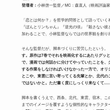
登壇者：
小林啓一監督／MC：森直人（映画評論家
「恋とは何か？」を哲学的問答として語っていく
『ぼんとリンちゃん』『逆光の頃』『殺さない彼
加わることで、小林監督ならではの世界観を創り
そんな監督だが、脚本づくりに苦労したという。
す。原作は7巻でそれを映画化するにあたりグッ
で、漫画では何話かに分けてやっていたことを、
する作業をしなければいけなかった一方で、オリ
とこや、東雲に言い寄ってくる先輩とか、北代の
ではないかと。ただ書く度にしっくり来なくて…
脚本を書くうえで、西条、北代、東雲、宿木、こ
までのイメージを覆すような個性的なキャラクタ