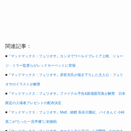
関連記事：
■
『マッドマックス：フュリオサ』カンヌでワールドプレミア上映、ジョー
ジ・ミラー監督らがレッドカーペットに登場
■
『マッドマックス：フュリオサ』原哲夫氏が描き下ろした主人公・フュリ
オサのイラストが解禁
■
『マッドマックス：フュリオサ』ファイナル予告&新場面写真が解禁 日本
限定の入場者プレゼントの配布決定
■
『マッドマックス：フュリオサ』Matt、錦鯉 長谷川雅紀、バイきんぐ 小峠
英二が“たった一言声優”に初挑戦