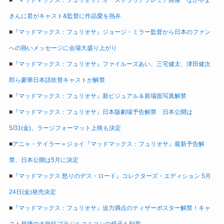
■
『マッドマックス：フュリオサ』オーストラリアプレミア開催 なかやま
きんに君がキャスト&監督に作品愛を熱弁
■
『マッドマックス：フュリオサ』ジョージ・ミラー監督から日本のファン
への熱いメッセージに会場大盛り上がり
■
『マッドマックス：フュリオサ』ファイルーズあい、三宅健太、津田健次
郎ら豪華日本語吹替キャストが解禁
■
『マッドマックス：フュリオサ』新ビジュアル＆新場面写真解禁
■
『マッドマックス：フュリオサ』日本版劇場予告解禁 日本公開は
5/31(金)、ラージフォーマット上映も決定
■
アニャ・テイラー＝ジョイ『マッドマックス：フュリオサ』最新予告解
禁、日本公開は5月に決定
■
『マッドマックス 怒りのデス・ロード』コレクターズ・エディション 5月
24日(金)発売決定
■
『マッドマックス：フュリオサ』迫力満点のティザーポスター解禁！キャ