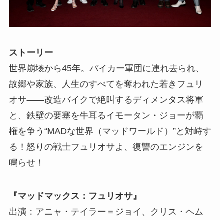
ストーリー
世界崩壊から45年。バイカー軍団に連れ去られ、
故郷や家族、人生のすべてを奪われた若きフュリ
オサ――改造バイクで絶叫するディメンタス将軍
と、鉄壁の要塞を牛耳るイモータン・ジョーが覇
権を争う“MADな世界（マッドワールド）”と対峙す
る！怒りの戦士フュリオサよ、復讐のエンジンを
鳴らせ！
『マッドマックス：フュリオサ』
出演：アニャ・テイラー＝ジョイ、クリス・ヘム