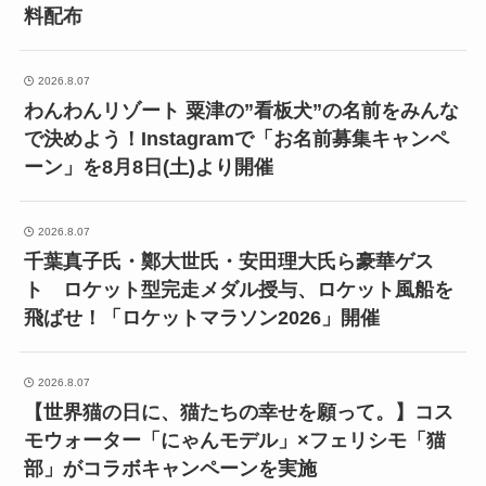
料配布
2026.8.07
わんわんリゾート 粟津の”看板犬”の名前をみんな
で決めよう！Instagramで「お名前募集キャンペ
ーン」を8月8日(土)より開催
2026.8.07
千葉真子氏・鄭大世氏・安田理大氏ら豪華ゲス
ト ロケット型完走メダル授与、ロケット風船を
飛ばせ！「ロケットマラソン2026」開催
2026.8.07
【世界猫の日に、猫たちの幸せを願って。】コス
モウォーター「にゃんモデル」×フェリシモ「猫
部」がコラボキャンペーンを実施