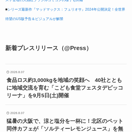
スト登壇の大熱狂ブラジルコミコンの様子も到着
■
シリーズ最新作『マッドマックス：フュリオサ』2024年公開決定！全世界
待望のUS版予告＆ビジュアルが解禁
新着プレスリリース（@Press）
2026.8.07
食品ロス約3,000kgを地域の笑顔へ 40社ととも
に地域交流を育む「こども食堂フェスタデピッコ
リーナ」を9月5日(土)開催
2026.8.07
猛暑の大阪で、涼と塩分を一杯に！北区のペット
同伴カフェが「ソルティーレモンジュース」を無