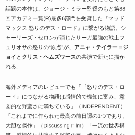
話題の本作は、ジョージ・ミラー監督のもと第88
回アカデミー賞(R)最多6部門を受賞した『マッド
マックス 怒りのデス・ロード』に繋がる物語。シ
ャーリーズ・セロンが演じたサーガ最強の戦士フ
ュリオサの怒りの“原点”が、
アニャ・テイラー＝ジ
ョイ
と
クリス・ヘムズワース
の共演で新たに描か
れる。
海外メディアのレビューでも「『怒りのデス・ロ
ード』につながる物語は感情的で機知に富み、意
図的な野蛮さに満ちている」（INDEPENDENT）
「これまでに作られた最高の前日譚の1つであり、
大胆な傑作」（Discussing Film）「一流の世界構