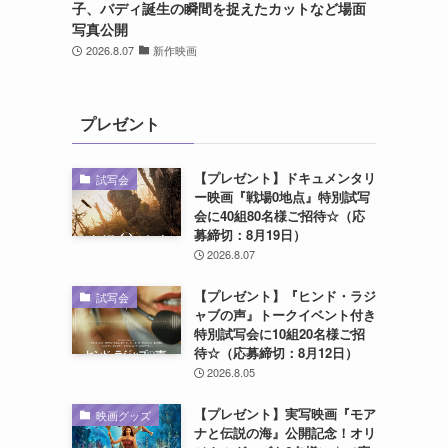
子、バディ誕生の瞬間を捉えたカットなど場面
写真公開
2026.8.07
新作映画
プレゼント
【プレゼント】ドキュメンタリ
試写会
ー映画『戦場0地点』特別試写
会に40組80名様ご招待☆（応
募締切：8月19日）
2026.8.07
【プレゼント】『ヒンド・ラジ
試写会
ャブの声』トークイベント付き
特別試写会に10組20名様ご招
待☆（応募締切：8月12日）
2026.8.05
【プレゼント】実写映画『モア
映画グッズ
ナと伝説の海』公開記念！オリ