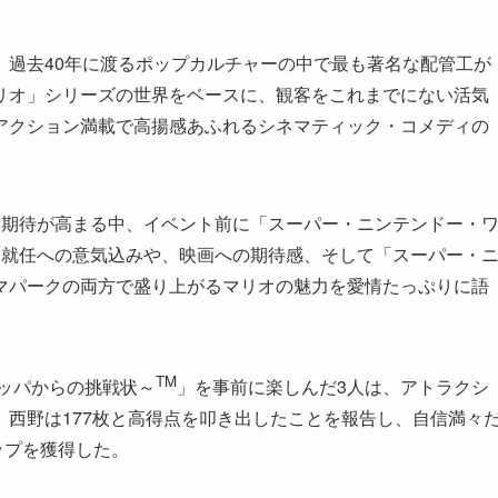
、過去40年に渡るポップカルチャーの中で最も著名な配管工が
リオ」シリーズの世界をベースに、観客をこれまでにない活気
アクション満載で高揚感あふれるシネマティック・コメディの
す期待が高まる中、イベント前に「スーパー・ニンテンドー・
、就任への意気込みや、映画への期待感、そして「スーパー・
マパークの両方で盛り上がるマリオの魅力を愛情たっぷりに語
TM
ッパからの挑戦状～
」を事前に楽しんだ3人は、アトラクシ
西野は177枚と高得点を叩き出したことを報告し、自信満々
えトップを獲得した。