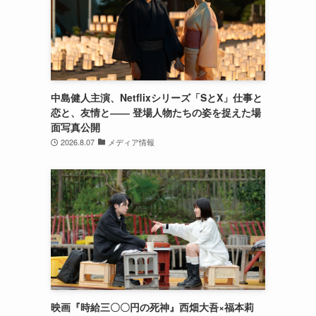
中島健人主演、Netflixシリーズ「SとX」仕事と
恋と、友情と―― 登場人物たちの姿を捉えた場
面写真公開
2026.8.07
メディア情報
映画『時給三〇〇円の死神』西畑大吾×福本莉