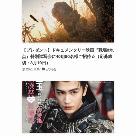
【プレゼント】ドキュメンタリー映画『戦場0地
点』特別試写会に40組80名様ご招待☆（応募締
切：8月19日）
2026.8.07
試写会