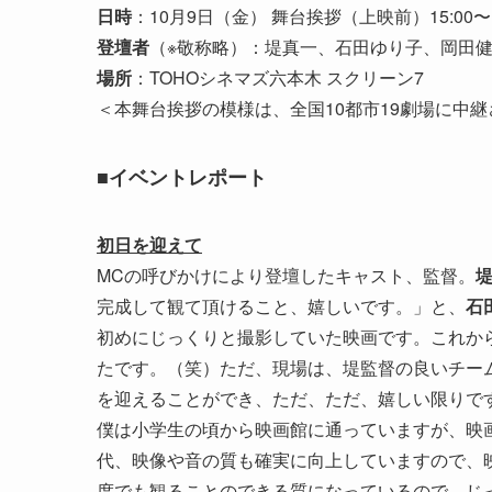
日時
：10月9日（金） 舞台挨拶（上映前）15:00〜1
登壇者
（※敬称略）：堤真一、石田ゆり子、岡田
場所
：TOHOシネマズ六本木 スクリーン7
＜本舞台挨拶の模様は、全国10都市19劇場に中
■イベントレポート
初日を迎えて
MCの呼びかけにより登壇したキャスト、監督。
完成して観て頂けること、嬉しいです。」と、
石
初めにじっくりと撮影していた映画です。これか
たです。（笑）ただ、現場は、堤監督の良いチー
を迎えることができ、ただ、ただ、嬉しい限りで
僕は小学生の頃から映画館に通っていますが、映
代、映像や音の質も確実に向上していますので、
度でも観ることのできる質になっているので、じ