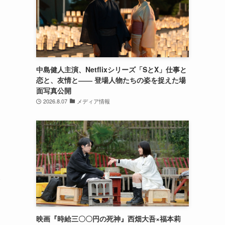
中島健人主演、Netflixシリーズ「SとX」仕事と
恋と、友情と―― 登場人物たちの姿を捉えた場
面写真公開
2026.8.07
メディア情報
い
映画『時給三〇〇円の死神』西畑大吾×福本莉