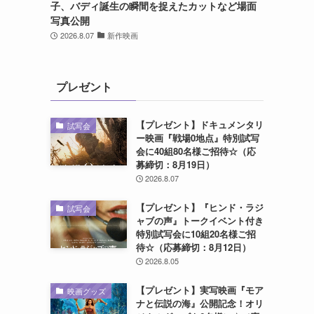
子、バディ誕生の瞬間を捉えたカットなど場面
写真公開
2026.8.07
新作映画
プレゼント
【プレゼント】ドキュメンタリ
試写会
ー映画『戦場0地点』特別試写
会に40組80名様ご招待☆（応
募締切：8月19日）
2026.8.07
【プレゼント】『ヒンド・ラジ
試写会
ャブの声』トークイベント付き
特別試写会に10組20名様ご招
待☆（応募締切：8月12日）
2026.8.05
【プレゼント】実写映画『モア
映画グッズ
ナと伝説の海』公開記念！オリ