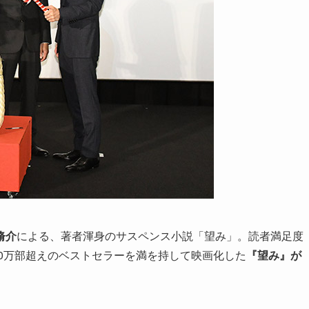
脩介
による、著者渾身のサスペンス小説「望み」。読者満足度
20万部超えのベストセラーを満を持して映画化した
『望み』が