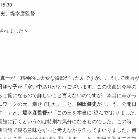
5:30
健史、堤幸彦監督
継されました＞
堤真一
が「精神的に大変な撮影だったんですが、こうして映画
田ゆり子
が「寒い中ありがとうございます。この映画は今年の
らご覧になるので詳しいこと言えないのですが、本当に辛かっ
ムワークの元、幸せでした。」と、
岡田健史
が「こう、公開日
す。」と、
堤幸彦監督
が「この日を本当に“望んで”おりました
画館に行くというのは特別な気分になるものでした。この時
映画館で観る意味をずっと考えながら作ってまいりました。何
っくりご覧いただければと思います。」と、初日を迎えての気