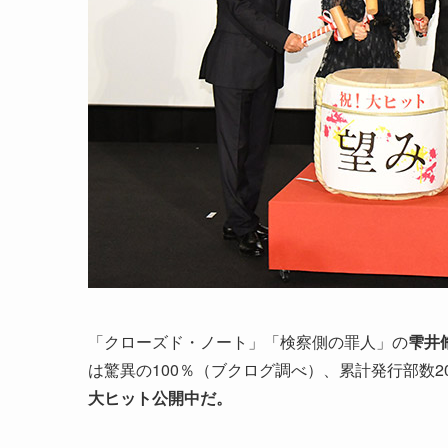
「クローズド・ノート」「検察側の罪人」の
雫井
は驚異の100％（ブクログ調べ）、累計発行部数
大ヒット公開中だ。