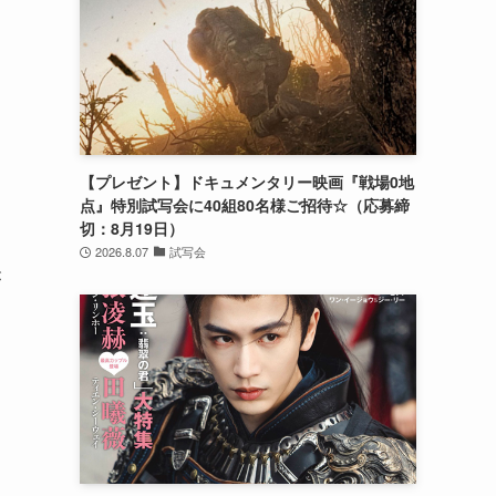
【プレゼント】ドキュメンタリー映画『戦場0地
点』特別試写会に40組80名様ご招待☆（応募締
切：8月19日）
2026.8.07
試写会
が
。