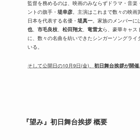
監督を務めるのは、映画のみならずドラマ・音楽
ントの旗手・
堤幸彦
。主演はこれまで数々の映画
日本を代表する名優・
堤真一
。家族のメンバーに
也
、
市毛良枝
、
松田翔太
、
竜雷太
ら、豪華キャス
に、数々の名曲を紡いできたシンガーソングライ
いる。
そして公開日の10月9日(金)、
初日舞台挨拶が開催
『望み』初日舞台挨拶 概要