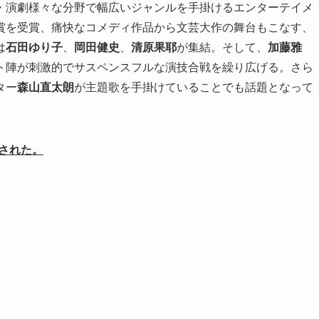
・演劇様々な分野で幅広いジャンルを手掛けるエンターテイメ
賞を受賞、痛快なコメディ作品から文芸大作の舞台もこなす、
は
石田ゆり子
、
岡田健史
、
清原果耶
が集結。そして、
加藤雅
ト陣が刺激的でサスペンスフルな演技合戦を繰り広げる。さら
ター
森山直太朗
が主題歌を手掛けていることでも話題となって
された。