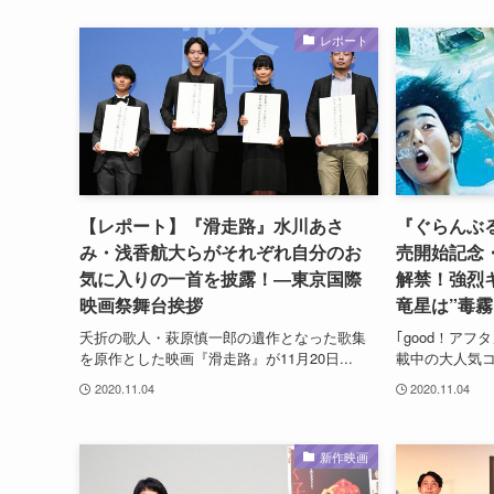
レポート
【レポート】『滑走路』水川あさ
『ぐらんぶ
み・浅香航大らがそれぞれ自分のお
売開始記念
気に入りの一首を披露！―東京国際
解禁！強烈
映画祭舞台挨拶
竜星は”毒霧
夭折の歌人・萩原慎一郎の遺作となった歌集
｢good！ア
を原作とした映画『滑走路』が11月20日...
載中の大人気コ
2020.11.04
2020.11.04
新作映画