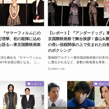
】『サマーフィルムにの
【レポート】『アンダードッグ』
万理華、初の殺陣に込め
京国際映画祭で舞台挨拶！森山&
を語る―東京国際映画祭
の長い信頼関係の上で生まれた白
のボクシング
主演を務める『サマーフィルム
第88回アカデミー賞外国語映画賞の日本代
21年全国公開となる。 こ...
に選出されるなど、多数の映画賞を席巻...
2020.11.04
レポート
国内ド