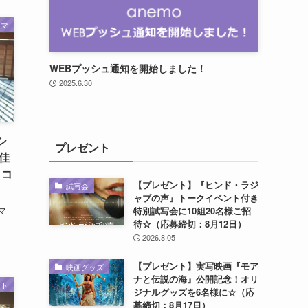
ラマ
WEBプッシュ通知を開始しました！
2025.6.30
シ
プレゼント
佳
！コ
【プレゼント】『ヒンド・ラジ
試写会
ャブの声』トークイベント付き
マ
特別試写会に10組20名様ご招
待☆（応募締切：8月12日）
2026.8.05
【プレゼント】実写映画『モア
映画グッズ
ナと伝説の海』公開記念！オリ
ート
ジナルグッズを6名様に☆（応
募締切：8月17日）