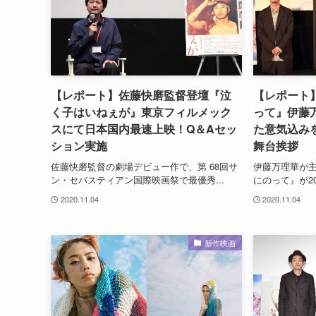
【レポート】佐藤快磨監督登壇『泣
【レポート
く子はいねぇが』東京フィルメック
って』伊藤
スにて⽇本国内最速上映！Q＆Aセッ
た意気込み
ション実施
舞台挨拶
佐藤快磨監督の劇場デビュー作で、第 68回サ
伊藤万理華が
ン・セバスティアン国際映画祭で最優秀...
にのって』が20
2020.11.04
2020.11.04
新作映画