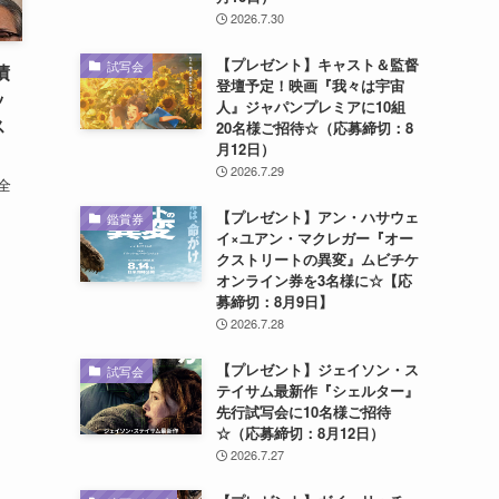
2026.7.30
【プレゼント】キャスト＆監督
試写会
債
登壇予定！映画『我々は宇宙
ッ
人』ジャパンプレミアに10組
ス
20名様ご招待☆（応募締切：8
月12日）
2026.7.29
全
【プレゼント】アン・ハサウェ
鑑賞券
イ×ユアン・マクレガー『オー
クストリートの異変』ムビチケ
オンライン券を3名様に☆【応
募締切：8月9日】
2026.7.28
【プレゼント】ジェイソン・ス
試写会
テイサム最新作『シェルター』
先行試写会に10名様ご招待
☆（応募締切：8月12日）
2026.7.27