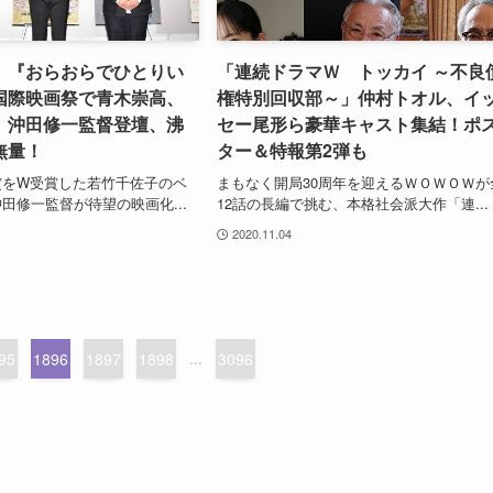
】『おらおらでひとりい
「連続ドラマＷ トッカイ ～不良
国際映画祭で青木崇高、
権特別回収部～」仲村トオル、イ
、沖田修一監督登壇、沸
セー尾形ら豪華キャスト集結！ポ
無量！
ター＆特報第2弾も
賞をW受賞した若竹千佐子のベ
まもなく開局30周年を迎えるＷＯＷＯＷが
田修一監督が待望の映画化...
12話の長編で挑む、本格社会派大作「連...
2020.11.04
95
1896
1897
1898
...
3096