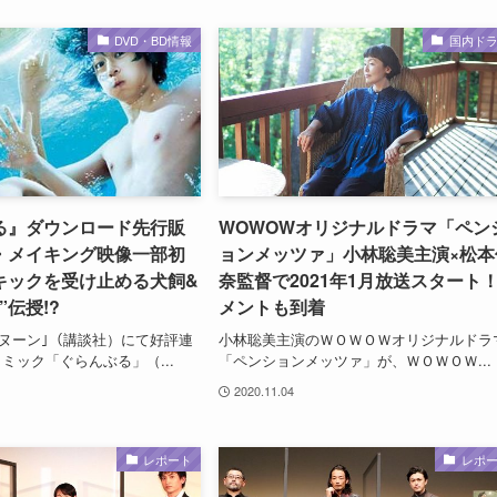
DVD・BD情報
国内ド
る』ダウンロード先行販
WOWOWオリジナルドラマ「ペン
・メイキング映像一部初
ョンメッツァ」小林聡美主演×松本
キックを受け止める犬飼&
奈監督で2021年1月放送スタート
”伝授!?
メントも到着
フタヌーン｣（講談社）にて好評連
小林聡美主演のＷＯＷＯＷオリジナルドラ
ミック「ぐらんぶる」（...
「ペンションメッツァ」が、ＷＯＷＯＷ...
2020.11.04
レポート
レポ