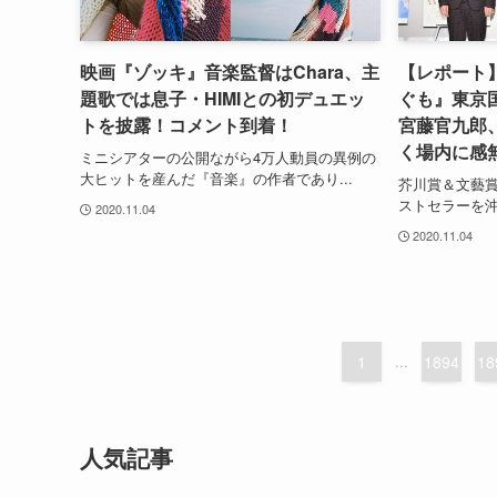
映画『ゾッキ』音楽監督はChara、主
【レポート
題歌では息子・HIMIとの初デュエッ
ぐも』東京
トを披露！コメント到着！
宮藤官九郎
く場内に感
ミニシアターの公開ながら4万人動員の異例の
大ヒットを産んだ『音楽』の作者であり...
芥川賞＆文藝
ストセラーを沖
2020.11.04
2020.11.04
1
...
1894
18
人気記事