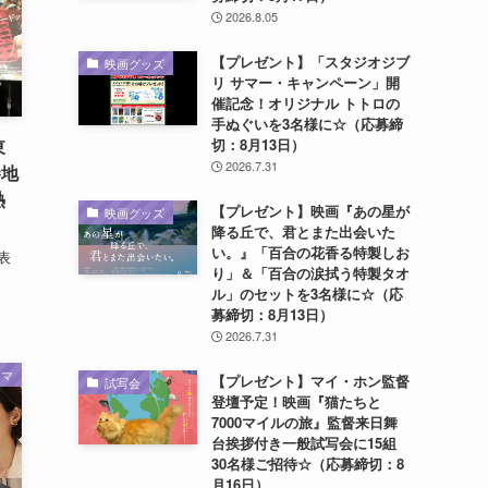
2026.8.05
【プレゼント】「スタジオジブ
映画グッズ
リ サマー・キャンペーン」開
催記念！オリジナル トトロの
手ぬぐいを3名様に☆（応募締
切：8月13日）
東
2026.7.31
勝地
熱
【プレゼント】映画『あの星が
映画グッズ
降る丘で、君とまた出会いた
い。』「百合の花香る特製しお
表
り」＆「百合の涙拭う特製タオ
ル」のセットを3名様に☆（応
募締切：8月13日）
2026.7.31
ラマ
【プレゼント】マイ・ホン監督
試写会
登壇予定！映画『猫たちと
7000マイルの旅』監督来日舞
台挨拶付き一般試写会に15組
30名様ご招待☆（応募締切：8
月16日）