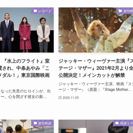
レポート
新作
】『水上のフライト』室
ジャッキー・ウィーヴァー主演『
賛され、中条あやみ「こ
テージ・マザー』2021年2月より
メダル！」東京国際映画
公開決定！メインカットが解禁
ジャッキー・ウィーヴァー主演、映画『ス
ージ・マザー』（原題；『Stage Mother...
くなった失意のヒロインが、出
ー。心を閉ざす彼女の新...
2020.11.05
新作映画
韓国ド