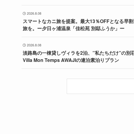
2026.8.08
スマートなカニ旅を提案。最大13％OFFとなる早
旅を。ー夕日ヶ浦温泉「佳松苑 別邸ふうか」ー
2026.8.08
淡路島の一棟貸しヴィラを2泊、”私たちだけ”の別
Villa Mon Temps AWAJIの連泊素泊りプラン