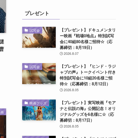
プレゼント
【プレゼント】ドキュメンタリ
試写会
ー映画『戦場0地点』特別試写
謎
会に40組80名様ご招待☆（応
募締切：8月19日）
曹
2026.8.07
【プレゼント】『ヒンド・ラジ
試写会
ャブの声』トークイベント付き
特別試写会に10組20名様ご招
待☆（応募締切：8月12日）
2026.8.05
【プレゼント】実写映画『モア
映画グッズ
ナと伝説の海』公開記念！オリ
映画
ジナルグッズを6名様に☆（応
募締切：8月17日）
2026.8.05