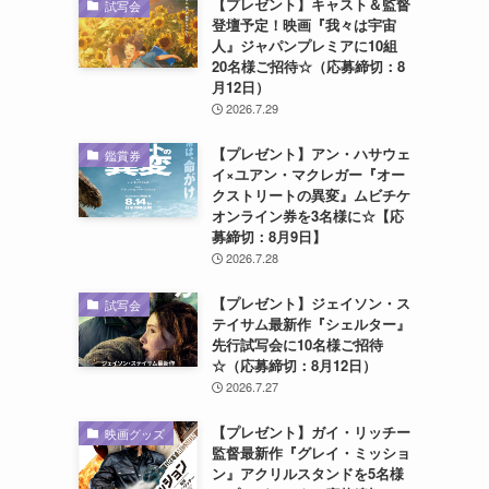
【プレゼント】キャスト＆監督
試写会
登壇予定！映画『我々は宇宙
人』ジャパンプレミアに10組
20名様ご招待☆（応募締切：8
月12日）
2026.7.29
【プレゼント】アン・ハサウェ
鑑賞券
イ×ユアン・マクレガー『オー
クストリートの異変』ムビチケ
オンライン券を3名様に☆【応
募締切：8月9日】
2026.7.28
【プレゼント】ジェイソン・ス
試写会
テイサム最新作『シェルター』
先行試写会に10名様ご招待
☆（応募締切：8月12日）
2026.7.27
【プレゼント】ガイ・リッチー
映画グッズ
監督最新作『グレイ・ミッショ
ン』アクリルスタンドを5名様