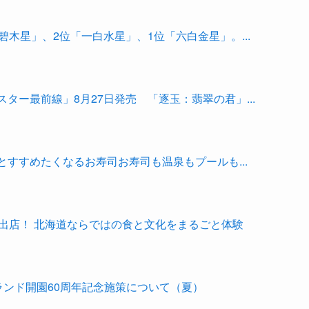
碧木星」、2位「一白水星」、1位「六白金星」。...
ター最前線」8月27日発売 「逐玉：翡翠の君」...
すすめたくなるお寿司お寿司も温泉もプールも...
出店！ 北海道ならではの食と文化をまるごと体験
ランド開園60周年記念施策について（夏）