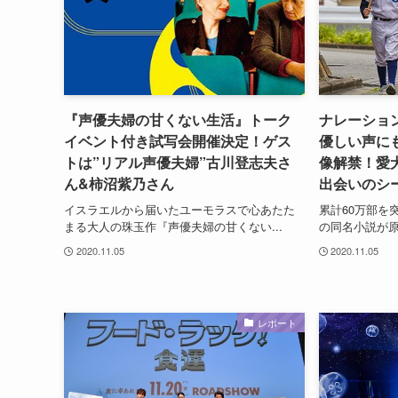
『声優夫婦の甘くない生活』トーク
ナレーショ
イベント付き試写会開催決定！ゲス
優しい声に
トは”リアル声優夫婦”古川登志夫さ
像解禁！愛
ん&柿沼紫乃さん
出会いのシ
イスラエルから届いたユーモラスで心あたた
累計60万部を
まる大人の珠玉作『声優夫婦の甘くない...
の同名小説が原
2020.11.05
2020.11.05
レポート