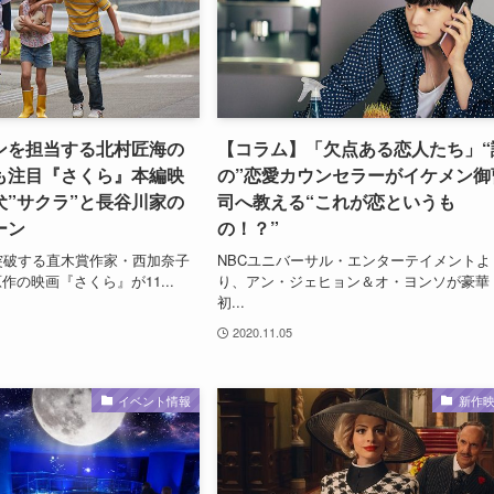
ンを担当する北村匠海の
【コラム】「欠点ある恋人たち」“
も注目『さくら』本編映
の”恋愛カウンセラーがイケメン御
犬”サクラ”と長谷川家の
司へ教える“これが恋というも
ーン
の！？”
突破する直木賞作家・西加奈子
NBCユニバーサル・エンターテイメントよ
作の映画『さくら』が11...
り、アン・ジェヒョン＆オ・ヨンソが豪華
初...
2020.11.05
イベント情報
新作