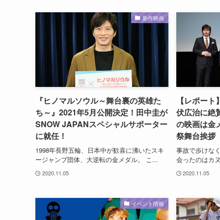
新作映画
『ヒノマルソウル～舞台裏の英雄た
【レポート
ち～』2021年5月公開決定！田中圭が
伏広治に絶
SNOW JAPANスペシャルサポーター
の映画は金
に就任！
祭舞台挨拶
1998年長野五輪、日本中が歓喜に沸いたスキ
事故で歩けな
ージャンプ団体、大逆転の金メダル。 こ...
会ったのはカヌ
2020.11.05
2020.11.05
イベント情報