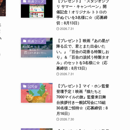
【プレゼント】「スタジオジブ
映画グッズ
リ サマー・キャンペーン」開
催記念！オリジナル トトロの
手ぬぐいを3名様に☆（応募締
切：8月13日）
ェ
2026.7.31
！
い
【プレゼント】映画『あの星が
映画グッズ
降る丘で、君とまた出会いた
い。』「百合の花香る特製しお
』
り」＆「百合の涙拭う特製タオ
ル」のセットを3名様に☆（応
募締切：8月13日）
2026.7.31
【プレゼント】マイ・ホン監督
試写会
登壇予定！映画『猫たちと
7000マイルの旅』監督来日舞
台挨拶付き一般試写会に15組
30名様ご招待☆（応募締切：8
月16日）
2026.7.30