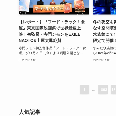
【レポート】『フード・ラック！食
冬の夜空を
運』東京国際映画祭で世界最速上
なす空間演
映！初監督・寺門ジモンをEXILE
水族館にて1
NAOTO&土屋太鳳絶賛
限定で開催
寺門ジモン初監督作品『フード・ラック！食
すみだ水族館にて
運』が11月20日（金）より劇場公開とな...
ら2021年2月
2020.11.05
2020.11.05
1
...
1893
18
人気記事