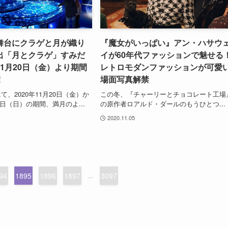
舞台にクラゲと月が織り
『魔女がいっぱい』アン・ハサウ
出「月とクラゲ」すみだ
イが60年代ファッションで魅せる
1月20日（金）より期間
レトロモダンファッションが可愛
！
場面写真解禁
、2020年11月20日（金）か
この冬、『チャーリーとチョコレート工場
14日（日）の期間、満月のよ...
の原作者ロアルド・ダールのもうひとつ...
2020.11.05
94
1895
1896
1897
...
3097