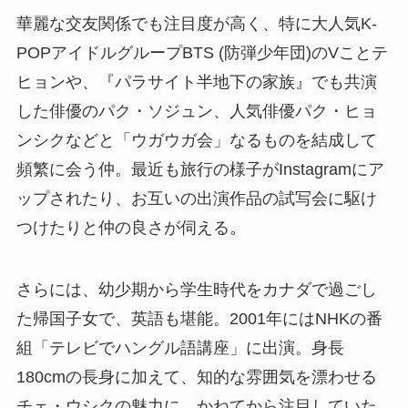
華麗な交友関係でも注目度が高く、特に大人気K-
POPアイドルグループBTS (防弾少年団)のVことテ
ヒョンや、『パラサイト半地下の家族』でも共演
した俳優のパク・ソジュン、人気俳優パク・ヒョ
ンシクなどと「ウガウガ会」なるものを結成して
頻繁に会う仲。最近も旅行の様子がInstagramにア
ップされたり、お互いの出演作品の試写会に駆け
つけたりと仲の良さが伺える。
さらには、幼少期から学生時代をカナダで過ごし
た帰国子女で、英語も堪能。2001年にはNHKの番
組「テレビでハングル語講座」に出演。身長
180cmの長身に加えて、知的な雰囲気を漂わせる
チェ・ウシクの魅力に、かねてから注目していた