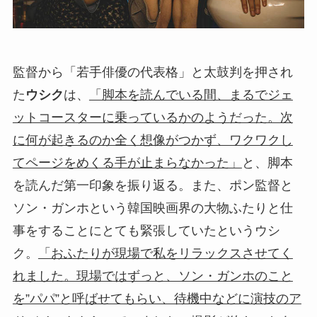
監督から「若手俳優の代表格」と太鼓判を押され
た
ウシク
は、
「脚本を読んでいる間、まるでジェ
ットコースターに乗っているかのようだった。次
に何が起きるのか全く想像がつかず、ワクワクし
てページをめくる手が止まらなかった」
と、脚本
を読んだ第一印象を振り返る。また、ポン監督と
ソン・ガンホという韓国映画界の大物ふたりと仕
事をすることにとても緊張していたというウシ
ク。
「おふたりが現場で私をリラックスさせてく
れました。現場ではずっと、ソン・ガンホのこと
を”パパ”と呼ばせてもらい、待機中などに演技のア