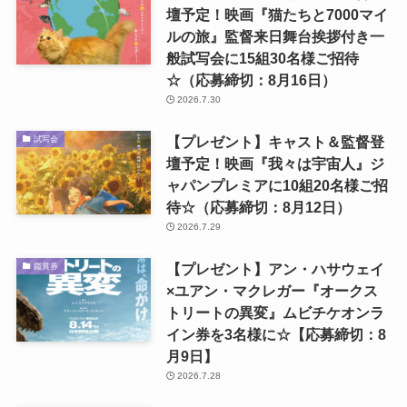
壇予定！映画『猫たちと7000マイ
ルの旅』監督来日舞台挨拶付き一
般試写会に15組30名様ご招待
☆（応募締切：8月16日）
2026.7.30
【プレゼント】キャスト＆監督登
試写会
壇予定！映画『我々は宇宙人』ジ
ャパンプレミアに10組20名様ご招
待☆（応募締切：8月12日）
2026.7.29
【プレゼント】アン・ハサウェイ
鑑賞券
×ユアン・マクレガー『オークス
トリートの異変』ムビチケオンラ
イン券を3名様に☆【応募締切：8
月9日】
2026.7.28