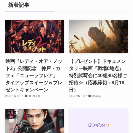
新着記事
映画『レディ・オア・ノッ
【プレゼント】ドキュメン
ト2』公開記念 神戸・カ
タリー映画『戦場0地点』
フェ「ニューラフレア」
特別試写会に40組80名様ご
タイアップスイーツ＆プレ
招待☆（応募締切：8月19
ゼントキャンペーン
日）
2026.8.07
新作映画
2026.8.07
試写会