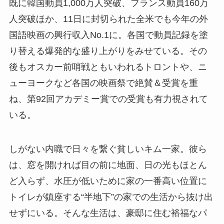
既に韓国動員1,000万人突破、フランス動員160万
人突破ほか、11日に封切られた全米でも今年の外
国語映画の興行収入No.1に。各国で動員記録を塗
り替える爆発的な盛り上がりをみせている。その
後もオスカー前哨戦ともいわれるトロントや、ニ
ューヨークなど各国の映画祭で絶賛＆受賞を重
ね、第92回アカデミー賞での受賞も有力視されて
いる。
しがない内職で日々を繋ぐ貧しいキム一家。彼ら
は、窓を開ければ目の前に地面、日の光もほとん
ど入らず、水圧が低いために家の一番高い位置に
トイレが鎮座する“半地下”の家での生活から抜け出
せずにいる。そんな生活は、豪邸に住む裕福なパ