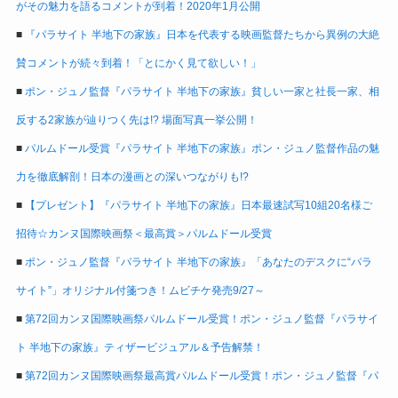
がその魅力を語るコメントが到着！2020年1月公開
■
『パラサイト 半地下の家族』日本を代表する映画監督たちから異例の大絶
賛コメントが続々到着！「とにかく見て欲しい！」
■
ポン・ジュノ監督『パラサイト 半地下の家族』貧しい一家と社長一家、相
反する2家族が辿りつく先は!? 場面写真一挙公開！
■
パルムドール受賞『パラサイト 半地下の家族』ポン・ジュノ監督作品の魅
力を徹底解剖！日本の漫画との深いつながりも!?
■
【プレゼント】『パラサイト 半地下の家族』日本最速試写10組20名様ご
招待☆カンヌ国際映画祭＜最高賞＞パルムドール受賞
■
ポン・ジュノ監督『パラサイト 半地下の家族』「あなたのデスクに“パラ
サイト”」オリジナル付箋つき！ムビチケ発売9/27～
■
第72回カンヌ国際映画祭パルムドール受賞！ポン・ジュノ監督『パラサイ
ト 半地下の家族』ティザービジュアル＆予告解禁！
■
第72回カンヌ国際映画祭最高賞パルムドール受賞！ポン・ジュノ監督『パ