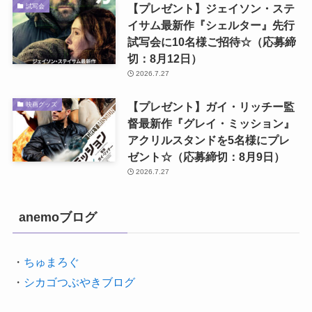
【プレゼント】ジェイソン・ステ
試写会
イサム最新作『シェルター』先行
試写会に10名様ご招待☆（応募締
切：8月12日）
2026.7.27
【プレゼント】ガイ・リッチー監
映画グッズ
督最新作『グレイ・ミッション』
アクリルスタンドを5名様にプレ
ゼント☆（応募締切：8月9日）
2026.7.27
anemoブログ
・
ちゅまろぐ
・
シカゴつぶやきブログ