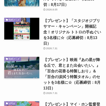
切：8月17日）
2026.8.05
【プレゼント】「スタジオジブリ
映画グッズ
サマー・キャンペーン」開催記
念！オリジナル トトロの手ぬぐい
を3名様に☆（応募締切：8月13
日）
2026.7.31
【プレゼント】映画『あの星が降
映画グッズ
る丘で、君とまた出会いたい。』
「百合の花香る特製しおり」＆
「百合の涙拭う特製タオル」のセ
ットを3名様に☆（応募締切：8月
13日）
2026.7.31
【プレゼント】マイ・ホン監督登
試写会