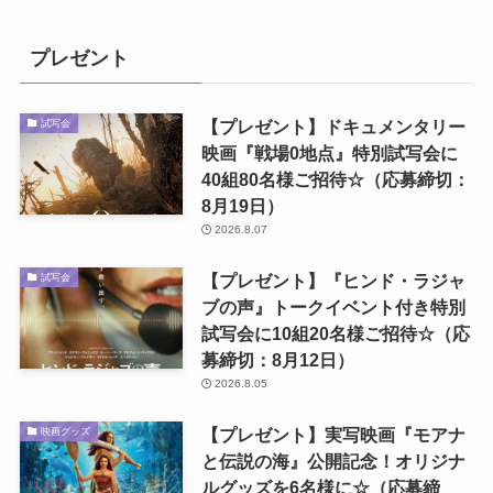
プレゼント
【プレゼント】ドキュメンタリー
試写会
映画『戦場0地点』特別試写会に
40組80名様ご招待☆（応募締切：
8月19日）
2026.8.07
【プレゼント】『ヒンド・ラジャ
試写会
ブの声』トークイベント付き特別
試写会に10組20名様ご招待☆（応
募締切：8月12日）
2026.8.05
【プレゼント】実写映画『モアナ
映画グッズ
と伝説の海』公開記念！オリジナ
ルグッズを6名様に☆（応募締