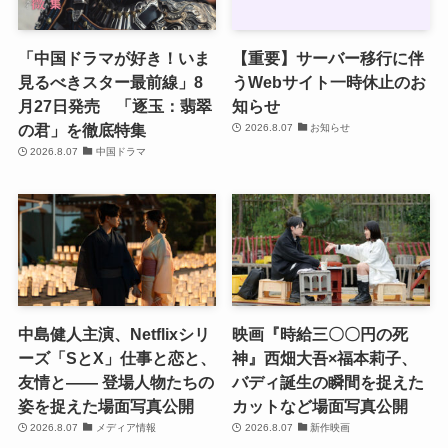
「中国ドラマが好き！いま
【重要】サーバー移行に伴
見るべきスター最前線」8
うWebサイト一時休止のお
月27日発売 「逐玉：翡翠
知らせ
の君」を徹底特集
2026.8.07
お知らせ
2026.8.07
中国ドラマ
中島健人主演、Netflixシリ
映画『時給三〇〇円の死
ーズ「SとX」仕事と恋と、
神』西畑大吾×福本莉子、
友情と―― 登場人物たちの
バディ誕生の瞬間を捉えた
姿を捉えた場面写真公開
カットなど場面写真公開
2026.8.07
メディア情報
2026.8.07
新作映画