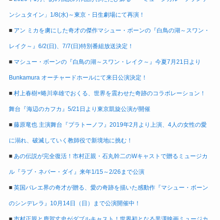
ンシュタイン」1/8(水)～東京・日生劇場にて再演！
■
アン ミカを虜にした奇才の傑作マシュー・ボーンの『白鳥の湖～スワン・
レイク～』6/2(日)、7/7(日)特別番組放送決定！
■
マシュー・ボーンの『白鳥の湖～スワン・レイク～』今夏7月21日より
Bunkamura オーチャードホールにて来日公演決定！
■
村上春樹×蜷川幸雄でおくる、世界を震わせた奇跡のコラボレーション！
舞台『海辺のカフカ』5/21日より東京凱旋公演が開催
■
藤原竜也 主演舞台『プラトーノフ』2019年2月より上演、4人の女性の愛
に溺れ、破滅していく教師役で新境地に挑む！
■
あの伝説が完全復活！市村正親・石丸幹二のWキャストで贈るミュージカ
ル『ラブ・ネバー・ダイ』来年1/15～2/26まで公演
■
英国バレエ界の奇才が贈る、愛の奇跡を描いた感動作『マシュー・ボーン
のシンデレラ』10月14日（日）まで公演開催中！
■
市村正親と鹿賀丈史がダブルキャスト！世界初となる黒澤映画ミュージカ