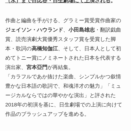
（水）まで日比谷・日生劇場にて上演される
。
作曲と編曲を手がける、グラミー賞受賞作曲家の
ジェイソン・ハウランド
、
小田島雄志
・翻訳戯曲
賞、読売演劇大賞優秀スタッフ賞を受賞した脚
本・歌詞の
高橋知伽江
、そして、日本人として初
めてトニー賞にノミネートされた日本を代表する
演出家、
宮本亞門
が再結集。
「カラフルであか抜けた楽曲、シンプルかつ叙情
豊かな日本語の歌詞で、和魂洋才の魅力」「ミュ
ージカルならではの華やかな演出」と評された
2018年の初演を基に、日生劇場での上演に向けて
作品のブラッシュアップを進める。