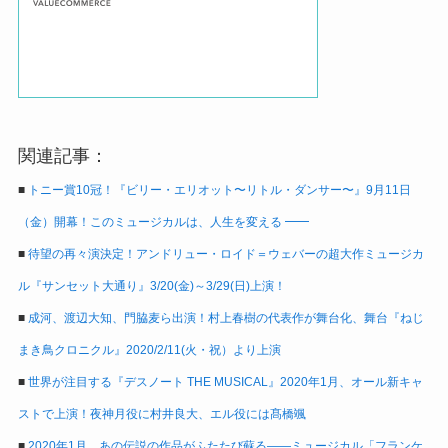
関連記事：
■
トニー賞10冠！『ビリー・エリオット〜リトル・ダンサー〜』9月11日
（金）開幕！このミュージカルは、人生を変える ━━
■
待望の再々演決定！アンドリュー・ロイド＝ウェバーの超大作ミュージカ
ル『サンセット大通り』3/20(金)～3/29(日)上演！
■
成河、渡辺大知、門脇麦ら出演！村上春樹の代表作が舞台化、舞台『ねじ
まき鳥クロニクル』2020/2/11(火・祝）より上演
■
世界が注目する『デスノート THE MUSICAL』2020年1月、オール新キャ
ストで上演！夜神月役に村井良大、エル役には髙橋颯
■
2020年1月、あの伝説の作品がふたたび蘇る――ミュージカル「フランケ