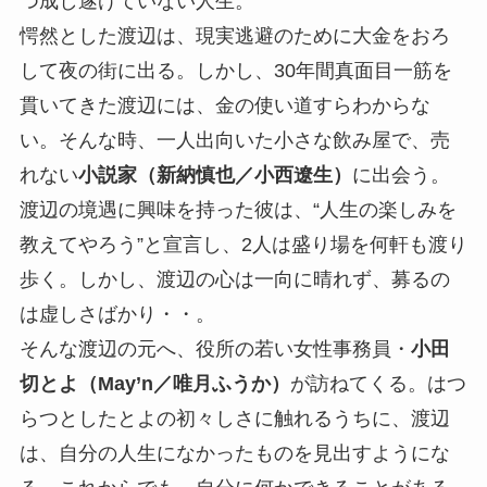
つ成し遂げていない人生。
愕然とした渡辺は、現実逃避のために大金をおろ
して夜の街に出る。しかし、30年間真面目一筋を
貫いてきた渡辺には、金の使い道すらわからな
い。そんな時、一人出向いた小さな飲み屋で、売
れない
小説家（新納慎也／小西遼生）
に出会う。
渡辺の境遇に興味を持った彼は、“人生の楽しみを
教えてやろう”と宣言し、2人は盛り場を何軒も渡り
歩く。しかし、渡辺の心は一向に晴れず、募るの
は虚しさばかり・・。
そんな渡辺の元へ、役所の若い女性事務員・
小田
切とよ（May’n／唯月ふうか）
が訪ねてくる。はつ
らつとしたとよの初々しさに触れるうちに、渡辺
は、自分の人生になかったものを見出すようにな