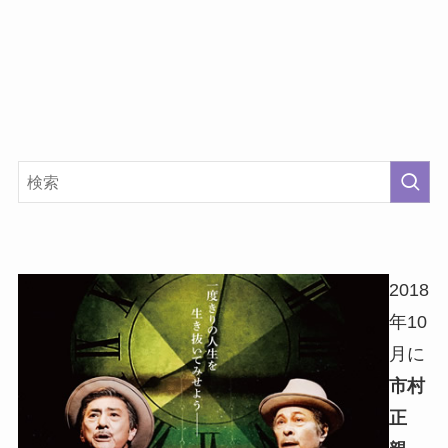
2018
年10
月に
市村
正