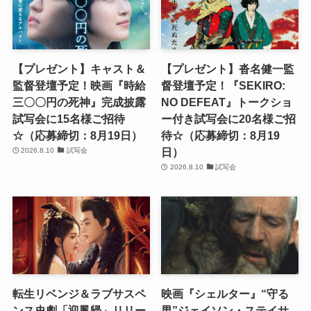
【プレゼント】キャスト＆
【プレゼント】沓名健一監
監督登壇予定！映画『時給
督登壇予定！『SEKIRO:
三〇〇円の死神』完成披露
NO DEFEAT』トークショ
試写会に15名様ご招待
ー付き試写会に20名様ご招
☆（応募締切：8月19日）
待☆（応募締切：8月19
日）
2026.8.10
試写会
2026.8.10
試写会
転生リベンジ＆ラブサスペ
映画『シェルター』“守る
ンス史劇「迎鳳帰」リリー
男”ジェイソン・ステイサ