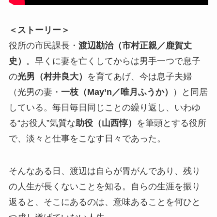
＜ストーリー＞
役所の市民課長・
渡辺勘治（市村正親／鹿賀丈
史）
。早くに妻を亡くしてからは男手一つで息子
の
光男（村井良大）
を育てあげ、今は息子夫婦
（光男の妻・
一枝（May’n／唯月ふうか）
）と同居
している。毎日毎日同じことの繰り返し、いわゆ
る“お役人”気質な
助役（山西惇）
を筆頭とする役所
で、淡々と仕事をこなす日々であった。
そんなある日、渡辺は自らが胃がんであり、残り
の人生が長くないことを知る。自らの生涯を振り
返ると、そこにあるのは、意味あることを何ひと