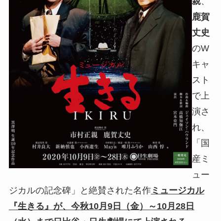
親
、
鹿賀
丈史
のW
キャ
スト
で上
演さ
れ、
「国
産ミ
ュー
ジカルの記念碑」と絶賛された名作
ミュージカル
『生きる』が、今秋10月9日（金）～10月28日