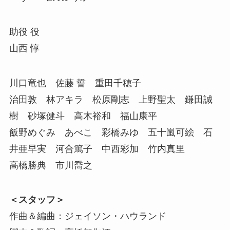
助役 役
山西 惇
川口竜也 佐藤 誓 重田千穂子
治田敦 林アキラ 松原剛志 上野聖太 鎌田誠
樹 砂塚健斗 高木裕和 福山康平
飯野めぐみ あべこ 彩橋みゆ 五十嵐可絵 石
井亜早実 河合篤子 中西彩加 竹内真里
高橋勝典 市川喬之
＜スタッフ＞
作曲＆編曲：ジェイソン・ハウランド