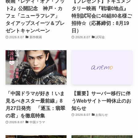
映画『レディ・オア・ノッ
【プレゼント】ドキュメン
ト2』公開記念 神戸・カ
タリー映画『戦場0地点』
フェ「ニューラフレア」
特別試写会に40組80名様ご
タイアップスイーツ＆プレ
招待☆（応募締切：8月19
ゼントキャンペーン
日）
2026.8.07
新作映画
2026.8.07
試写会
「中国ドラマが好き！いま
【重要】サーバー移行に伴
見るべきスター最前線」8
うWebサイト一時休止のお
月27日発売 「逐玉：翡翠
知らせ
の君」を徹底特集
2026.8.07
お知らせ
2026.8.07
中国ドラマ