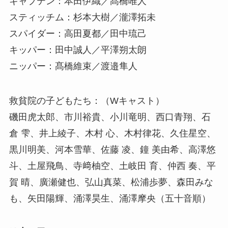
キャプテン：本田伊織／髙橋唯人
スティッチム：杉本大樹／瀧澤拓未
スパイダー：高田夏都／田中琉己
キッパー：田中誠人／平澤朔太朗
ニッパー：髙橋維束／渡邉隼人
救貧院の子どもたち：（Wキャスト）
磯田虎太郎、市川裕貴、小川竜明、西口青翔、石
倉 雫、井上綾子、木村 心、木村律花、久住星空、
黒川明美、河本雪華、佐藤 凌、鐘 美由希、高澤悠
斗、土屋飛鳥、寺﨑柚空、土岐田 育、仲西 奏、平
賀 晴、廣瀬健也、弘山真菜、松浦歩夢、森田みな
も、矢田陽輝、涌澤昊生、涌澤摩央（五十音順）