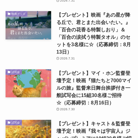
2026.7.31
【プレゼント】映画『あの星が降
映画グッズ
る丘で、君とまた出会いたい。』
「百合の花香る特製しおり」＆
「百合の涙拭う特製タオル」のセ
ットを3名様に☆（応募締切：8月
13日）
2026.7.31
【プレゼント】マイ・ホン監督登
試写会
壇予定！映画『猫たちと7000マイ
ルの旅』監督来日舞台挨拶付き一
般試写会に15組30名様ご招待
☆（応募締切：8月16日）
2026.7.30
【プレゼント】キャスト＆監督登
試写会
壇予定！映画『我々は宇宙人』ジ