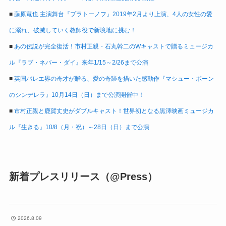
■
藤原竜也 主演舞台『プラトーノフ』2019年2月より上演、4人の女性の愛
に溺れ、破滅していく教師役で新境地に挑む！
■
あの伝説が完全復活！市村正親・石丸幹二のWキャストで贈るミュージカ
ル『ラブ・ネバー・ダイ』来年1/15～2/26まで公演
■
英国バレエ界の奇才が贈る、愛の奇跡を描いた感動作『マシュー・ボーン
のシンデレラ』10月14日（日）まで公演開催中！
■
市村正親と鹿賀丈史がダブルキャスト！世界初となる黒澤映画ミュージカ
ル『生きる』10/8（月・祝）～28日（日）まで公演
新着プレスリリース（@Press）
2026.8.09