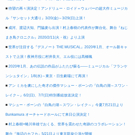
■
待望の再々演決定！アンドリュー・ロイド＝ウェバーの超大作ミュージカ
ル『サンセット大通り』3/20(金)～3/29(日)上演！
■
成河、渡辺大知、門脇麦ら出演！村上春樹の代表作が舞台化、舞台『ねじ
まき鳥クロニクル』2020/2/11(火・祝）より上演
■
世界が注目する『デスノート THE MUSICAL』2020年1月、オール新キャ
ストで上演！夜神月役に村井良大、エル役には髙橋颯
■
2020年1月、あの伝説の作品がふたたび蘇る――ミュージカル「フランケ
ンシュタイン」1/8(水)～東京・日生劇場にて再演！
■
アン ミカを虜にした奇才の傑作マシュー・ボーンの『白鳥の湖～スワン・
レイク～』6/2(日)、7/7(日)特別番組放送決定！
■
マシュー・ボーンの『白鳥の湖～スワン・レイク～』今夏7月21日より
Bunkamura オーチャードホールにて来日公演決定！
■
村上春樹×蜷川幸雄でおくる、世界を震わせた奇跡のコラボレーション！
舞台『海辺のカフカ』5/21日より東京凱旋公演が開催