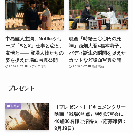
中島健人主演、Netflixシリ
映画『時給三〇〇円の死
ーズ「SとX」仕事と恋と、
神』西畑大吾×福本莉子、
友情と―― 登場人物たちの
バディ誕生の瞬間を捉えた
姿を捉えた場面写真公開
カットなど場面写真公開
2026.8.07
メディア情報
2026.8.07
新作映画
プレゼント
【プレゼント】ドキュメンタリー
試写会
映画『戦場0地点』特別試写会に
40組80名様ご招待☆（応募締切：
8月19日）