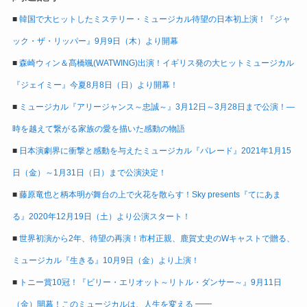
■
韓国で大ヒットしたミステリー・ミュージカル待望の日本初上演！『ジャ
ック・ザ・リッパー』9月9日（木）より開幕
■
森崎ウィン＆髙橋颯(WATWING)出演！イギリス発の大ヒットミュージカル
『ジェイミー』今夏8月8日（日）より開幕！
■
ミュージカル『アリージャンス～忠誠～』3月12日～3月28日まで公演！―
時を越えて繋がる家族の愛を描いた感動の物語
■
日本演劇界に衝撃と感動を与えたミュージカル『パレード』2021年1月15
日（金）～1月31日（日）まで公演決定！
■
藤原竜也と柄本明が舞台の上で火花を散らす！Sky presents『てにあま
る』2020年12月19日（土）より公演スタート！
■
世界初演から2年、待望の再演！市村正親、鹿賀丈史のWキャストで贈る、
ミュージカル『生きる』10月9日（金）より上演！
■
トニー賞10冠！『ビリー・エリオット～リトル・ダンサー～』9月11日
（金）開幕！このミュージカルは、人生を変える ━━