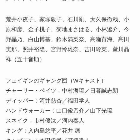
荒井小夜子、家塚敦子、石川剛、大久保徹哉、小
原和彦、金子桃子、菊地まさはる、小林遼介、今
野晶乃、白山博基、鈴木満梨奈、高瀬育海、髙田
実那、照井裕隆、宮野怜雄奈、吉田玲菜、蘆川晶
祥（五十音順）
フェイギンのギャング団（Wキャスト）
チャーリー・ベイツ：中村海琉／日暮誠志朗
ディッパー：河井慈杏／福田学人
ハンドウォーカー：山口俊乃介／山下光琉
スネイク：市村優汰／河内奏人
キング：入内島悠平／花井 凛