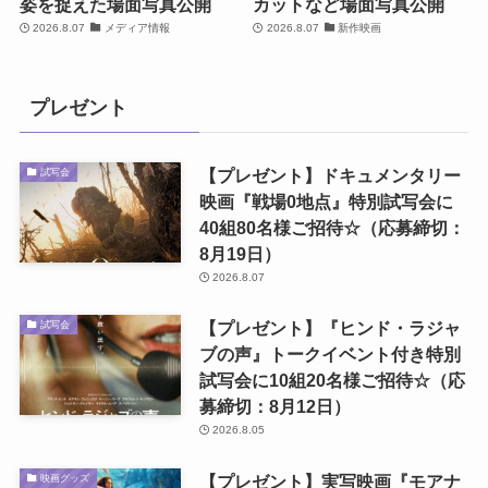
姿を捉えた場面写真公開
カットなど場面写真公開
2026.8.07
メディア情報
2026.8.07
新作映画
プレゼント
【プレゼント】ドキュメンタリー
試写会
映画『戦場0地点』特別試写会に
40組80名様ご招待☆（応募締切：
8月19日）
2026.8.07
【プレゼント】『ヒンド・ラジャ
試写会
ブの声』トークイベント付き特別
試写会に10組20名様ご招待☆（応
募締切：8月12日）
2026.8.05
【プレゼント】実写映画『モアナ
映画グッズ