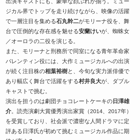
出演キャストにも、豪華な顔ぶれが揃う。ミュー
ジカル界でトップを走り続けながら、映像の活躍
で一層注目を集める
石丸幹二
がモリーナ役を、舞
台で圧倒的な存在感を魅せる
安蘭けい
が、蜘蛛女
／オーロラの二役を演じる。
また、モリーナと刑務所で同室になる青年革命家
バレンティン役には、大作ミュージカルへの出演
が続く注目株の
相葉裕樹
と、今旬な実力派俳優で
あり幅広く舞台で活躍をする
村井良大
が、ダブル
キャストで挑む。
演出を担うのは劇団チョコレートケーキの
日澤雄
介
。読売演劇大賞優秀演出家賞（2014、2017年）
を受賞しており、社会派で濃密な人間ドラマに定
評ある日澤氏が初めて挑むミュージカル作品に期