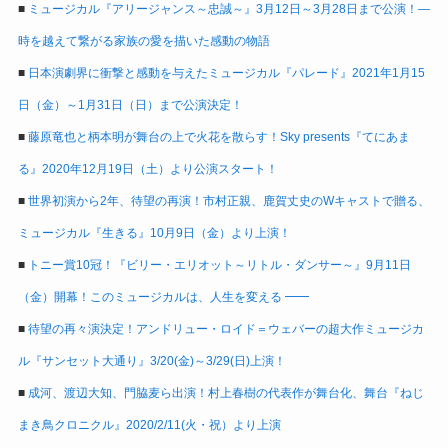
■
ミュージカル『アリージャンス～忠誠～』3月12日～3月28日まで公演！―
時を越えて繋がる家族の愛を描いた感動の物語
■
日本演劇界に衝撃と感動を与えたミュージカル『パレード』2021年1月15
日（金）～1月31日（日）まで公演決定！
■
藤原竜也と柄本明が舞台の上で火花を散らす！Sky presents『てにあま
る』2020年12月19日（土）より公演スタート！
■
世界初演から2年、待望の再演！市村正親、鹿賀丈史のWキャストで贈る、
ミュージカル『生きる』10月9日（金）より上演！
■
トニー賞10冠！『ビリー・エリオット～リトル・ダンサー～』9月11日
（金）開幕！このミュージカルは、人生を変える ━━
■
待望の再々演決定！アンドリュー・ロイド＝ウェバーの超大作ミュージカ
ル『サンセット大通り』3/20(金)～3/29(日)上演！
■
成河、渡辺大知、門脇麦ら出演！村上春樹の代表作が舞台化、舞台『ねじ
まき鳥クロニクル』2020/2/11(火・祝）より上演