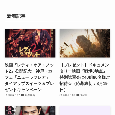
新着記事
映画『レディ・オア・ノッ
【プレゼント】ドキュメン
ト2』公開記念 神戸・カ
タリー映画『戦場0地点』
フェ「ニューラフレア」
特別試写会に40組80名様ご
タイアップスイーツ＆プレ
招待☆（応募締切：8月19
ゼントキャンペーン
日）
2026.8.07
新作映画
2026.8.07
試写会