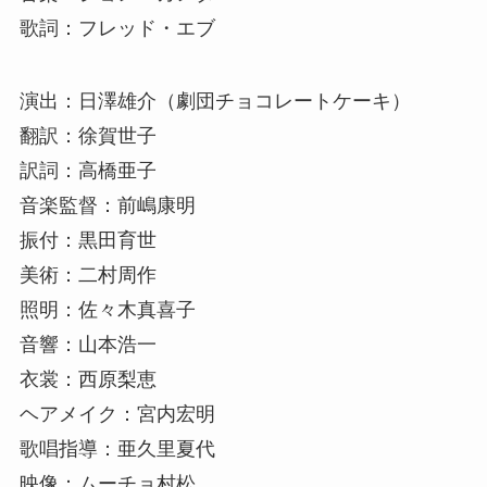
歌詞：フレッド・エブ
演出：日澤雄介（劇団チョコレートケーキ）
翻訳：徐賀世子
訳詞：高橋亜子
音楽監督：前嶋康明
振付：黒田育世
美術：二村周作
照明：佐々木真喜子
音響：山本浩一
衣裳：西原梨恵
ヘアメイク：宮内宏明
歌唱指導：亜久里夏代
映像：ムーチョ村松