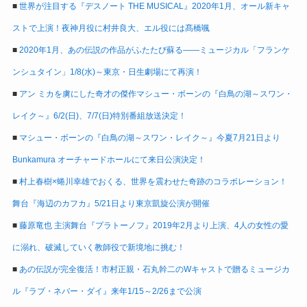
■
世界が注目する『デスノート THE MUSICAL』2020年1月、オール新キャ
ストで上演！夜神月役に村井良大、エル役には髙橋颯
■
2020年1月、あの伝説の作品がふたたび蘇る――ミュージカル「フランケ
ンシュタイン」1/8(水)～東京・日生劇場にて再演！
■
アン ミカを虜にした奇才の傑作マシュー・ボーンの『白鳥の湖～スワン・
レイク～』6/2(日)、7/7(日)特別番組放送決定！
■
マシュー・ボーンの『白鳥の湖～スワン・レイク～』今夏7月21日より
Bunkamura オーチャードホールにて来日公演決定！
■
村上春樹×蜷川幸雄でおくる、世界を震わせた奇跡のコラボレーション！
舞台『海辺のカフカ』5/21日より東京凱旋公演が開催
■
藤原竜也 主演舞台『プラトーノフ』2019年2月より上演、4人の女性の愛
に溺れ、破滅していく教師役で新境地に挑む！
■
あの伝説が完全復活！市村正親・石丸幹二のWキャストで贈るミュージカ
ル『ラブ・ネバー・ダイ』来年1/15～2/26まで公演