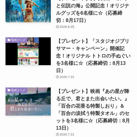
と伝説の海』公開記念！オリジナ
ルグッズを6名様に☆（応募締
切：8月17日）
2026.8.05
【プレゼント】「スタジオジブリ
映画グッズ
サマー・キャンペーン」開催記
念！オリジナル トトロの手ぬぐい
を3名様に☆（応募締切：8月13
日）
2026.7.31
【プレゼント】映画『あの星が降
映画グッズ
る丘で、君とまた出会いたい。』
「百合の花香る特製しおり」＆
「百合の涙拭う特製タオル」のセ
ットを3名様に☆（応募締切：8月
13日）
2026.7.31