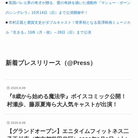
■
英国バレエ界の奇才が贈る、愛の奇跡を描いた感動作『マシュー・ボーン
のシンデレラ』10月14日（日）まで公演開催中！
■
市村正親と鹿賀丈史がダブルキャスト！世界初となる黒澤映画ミュージカ
ル『生きる』10/8（月・祝）～28日（日）まで公演
新着プレスリリース（@Press）
2026.8.08
『8歳から始める魔法学』ボイスコミック公開！
村瀬歩、藤原夏海ら大人気キャストが出演！
2026.8.08
【グランドオープン】エニタイムフィットネス二