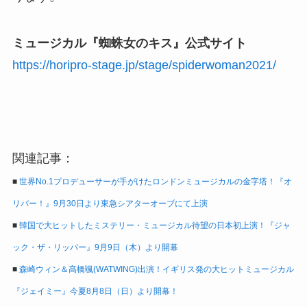
ミュージカル『蜘蛛女のキス』公式サイト
https://horipro-stage.jp/stage/spiderwoman2021/
関連記事：
■
世界No.1プロデューサーが手がけたロンドンミュージカルの金字塔！『オ
リバー！』9月30日より東急シアターオーブにて上演
■
韓国で大ヒットしたミステリー・ミュージカル待望の日本初上演！『ジャ
ック・ザ・リッパー』9月9日（木）より開幕
■
森崎ウィン＆髙橋颯(WATWING)出演！イギリス発の大ヒットミュージカル
『ジェイミー』今夏8月8日（日）より開幕！