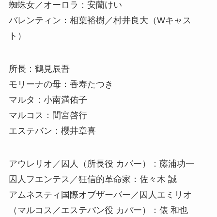
蜘蛛女／オーロラ：安蘭けい
バレンティン：相葉裕樹／村井良大（Wキャス
ト）
所長：鶴見辰吾
モリーナの母：香寿たつき
マルタ：小南満佑子
マルコス：間宮啓行
エステバン：櫻井章喜
アウレリオ／囚人（所長役 カバー）：藤浦功一
囚人フエンテス／狂信的革命家：佐々木 誠
アムネスティ国際オブザーバー／囚人エミリオ
（マルコス／エステバン役 カバー）：俵 和也