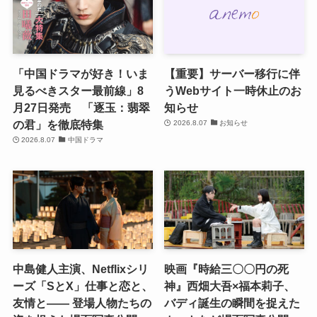
「中国ドラマが好き！いま
【重要】サーバー移行に伴
見るべきスター最前線」8
うWebサイト一時休止のお
月27日発売 「逐玉：翡翠
知らせ
の君」を徹底特集
2026.8.07
お知らせ
2026.8.07
中国ドラマ
中島健人主演、Netflixシリ
映画『時給三〇〇円の死
ーズ「SとX」仕事と恋と、
神』西畑大吾×福本莉子、
友情と―― 登場人物たちの
バディ誕生の瞬間を捉えた