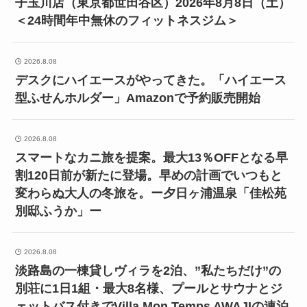
子玉川店（東京都世田谷区）2026年8月8日（土）
＜24時間年中無休のフィットネスジム＞
2026.8.08
デスクにハイエースがやってきた。「ハイエース
型ふせんホルダー」Amazonで予約販売開始
2026.8.08
スマートなカニ旅を提案。最大13％OFFとなる早
割120日前が新たに登場。早めの計画でいつもと
変わらぬ大人の冬旅を。ー夕日ヶ浦温泉「佳松苑
別邸ふうか」ー
2026.8.08
淡路島の一棟貸しヴィラを2泊、”私たちだけ”の
別荘に1日1組・最大8名様、プールとサウナとジ
ェットバス付きでVilla Mon Temps AWAJIの連泊