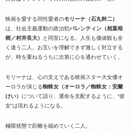
映画を愛する同性愛者の
モリーナ（石丸幹二）
は、社会主義運動の政治犯
バレンティン（相葉裕
樹／村井良大）
と同室になる。人生も価値観も全
く違う二人。お互いを理解できず激しく対立する
が、時を重ねるうちに次第に心を通わせていく。
モリーナは、心の支えである映画スター大女優オ
ーロラが演じる
蜘蛛女（オーロラ／蜘蛛女：安蘭
けい）
について語り、運命を支配するように、“彼
女”は現れるようになる。
極限状態で距離を縮めていく二人。