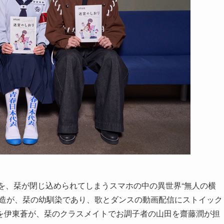
栞を、栞が閉じ込められてしまうスマホの中の異世界“無人の横
泰造が、栞の幼馴染であり、歌とダンスの動画配信にストイック
を伊東蒼が、栞のクラスメイトでお調子者の山田を齋藤潤が担