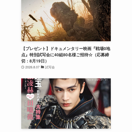
【プレゼント】ドキュメンタリー映画『戦場0地
点』特別試写会に40組80名様ご招待☆（応募締
切：8月19日）
2026.8.07
試写会