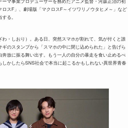
テーマ事業プロデューサーを務めたアニメ監督・河森正治の初
クロスF」、劇場版「マクロスF～イツワリノウタヒメ～」など
当する。
ざわ・しおり）。ある日、突然スマホが割れて、気が付くと誰
サギのスタンプから「スマホの中に閉じ込められた」と告げら
由奔放に振る舞い出す。もう一人の自分の暴走を食い止めるべ
もしかしたらSNS社会で本当に起こるかもしれない異世界青春