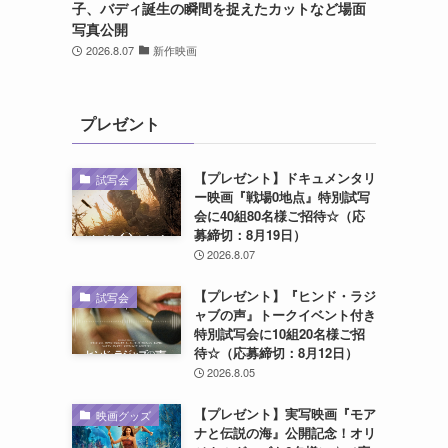
子、バディ誕生の瞬間を捉えたカットなど場面
写真公開
2026.8.07
新作映画
プレゼント
【プレゼント】ドキュメンタリ
試写会
ー映画『戦場0地点』特別試写
会に40組80名様ご招待☆（応
募締切：8月19日）
2026.8.07
【プレゼント】『ヒンド・ラジ
試写会
ャブの声』トークイベント付き
特別試写会に10組20名様ご招
待☆（応募締切：8月12日）
2026.8.05
【プレゼント】実写映画『モア
映画グッズ
ナと伝説の海』公開記念！オリ