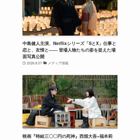
躍
中島健人主演、Netflixシリーズ「SとX」仕事と
恋と、友情と―― 登場人物たちの姿を捉えた場
面写真公開
2026.8.07
メディア情報
映画『時給三〇〇円の死神』西畑大吾×福本莉