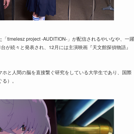
lesz project -AUDITION-」が配信されるやいなや、一
マや舞台が続々と発表され、12月には主演映画『天文館探偵物語』
マホと人間の脳を直接繋ぐ研究をしている大学生であり、国際
ぐる）。