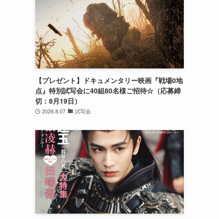
、
【プレゼント】ドキュメンタリー映画『戦場0地
点』特別試写会に40組80名様ご招待☆（応募締
切：8月19日）
2026.8.07
試写会