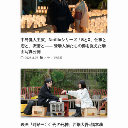
中島健人主演、Netflixシリーズ「SとX」仕事と
恋と、友情と―― 登場人物たちの姿を捉えた場
面写真公開
2026.8.07
メディア情報
映画『時給三〇〇円の死神』西畑大吾×福本莉