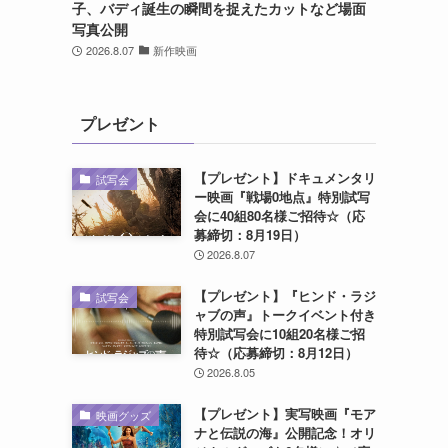
子、バディ誕生の瞬間を捉えたカットなど場面
写真公開
2026.8.07
新作映画
プレゼント
【プレゼント】ドキュメンタリ
試写会
ー映画『戦場0地点』特別試写
会に40組80名様ご招待☆（応
募締切：8月19日）
2026.8.07
【プレゼント】『ヒンド・ラジ
試写会
ャブの声』トークイベント付き
特別試写会に10組20名様ご招
待☆（応募締切：8月12日）
2026.8.05
【プレゼント】実写映画『モア
映画グッズ
ナと伝説の海』公開記念！オリ