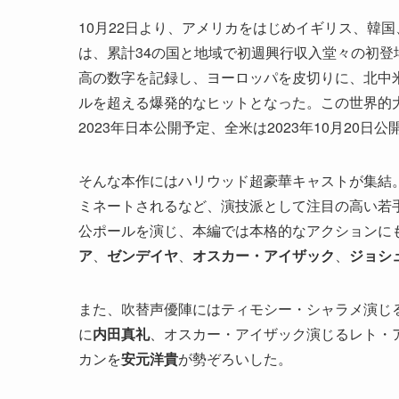
10月22日より、アメリカをはじめイギリス、韓
は、累計34の国と地域で初週興行収入堂々の初登場
高の数字を記録し、ヨーロッパを皮切りに、北中米
ルを超える爆発的なヒットとなった。この世界的大
2023年日本公開予定、全米は2023年10月20日
そんな本作にはハリウッド超豪華キャストが集結。
ミネートされるなど、演技派として注目の高い若
公ポールを演じ、本編では本格的なアクションに
ア
、
ゼンデイヤ
、
オスカー・アイザック
、
ジョシ
また、吹替声優陣にはティモシー・シャラメ演じ
に
内田真礼
、オスカー・アイザック演じるレト・
カンを
安元洋貴
が勢ぞろいした。