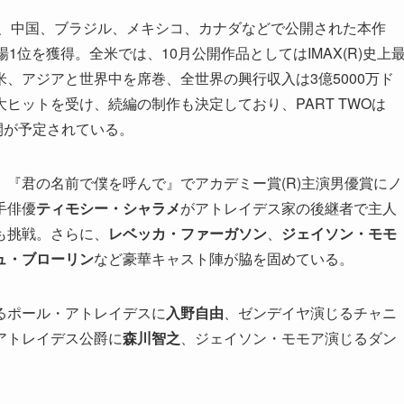
国、中国、ブラジル、メキシコ、カナダなどで公開された本作
1位を獲得。全米では、10月公開作品としてはIMAX(R)史上
、アジアと世界中を席巻、全世界の興行収入は3億5000万ド
ヒットを受け、続編の制作も決定しており、PART TWOは
公開が予定されている。
『君の名前で僕を呼んで』でアカデミー賞(R)主演男優賞にノ
手俳優
ティモシー・シャラメ
がアトレイデス家の後継者で主人
も挑戦。さらに、
レベッカ・ファーガソン
、
ジェイソン・モモ
ュ・ブローリン
など豪華キャスト陣が脇を固めている。
るポール・アトレイデスに
入野自由
、ゼンデイヤ演じるチャニ
アトレイデス公爵に
森川智之
、ジェイソン・モモア演じるダン