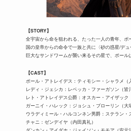
【
STORY
】
全宇宙から命を狙われる、たった一人の青年、ポ
国の皇帝からの命令で一族と共に〈砂の惑星/デ
巨大なサンドワームが襲い来るその星で、ポール
【CAST】
ポール・アトレイデス：ティモシー・シャラメ（
レディ・ジェシカ：レベッカ・ファーガソン（皆
レト・アトレイデス公爵：オスカー・アイザック
ガーニイ・ハレック：ジョシュ・ブローリン（大
ウラディミール・ハルコンネン男爵：ステラン・
チャニ：ゼンデイヤ（内田真礼）
ダンカン・アイダホ：ジェイソン・モモア（安元