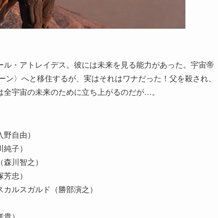
ール・アトレイデス。彼には未来を見る能力があった。宇宙帝
ューン〉へと移住するが、実はそれはワナだった！父を殺され、
は全宇宙の未来のために立ち上がるのだが…。
入野自由）
川純子）
（森川智之）
塚芳忠）
スカルスガルド（勝部演之）
洋貴）