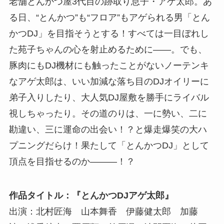
老舗とんかつ屋3代目の跡取り息子・アゲ太郎。あ
る日、“とんかつ”も“フロア”もアゲられる男「とん
かつDJ」を目指そうとする！すべては一目ぼれし
た苑子ちゃんの心を射止めるために――。でも、
豚肉にもDJ機材にも触ったことがないノーテンキ
なアゲ太郎は、いい加減な落ち目のDJオイリーに
弟子入りしたり、大人気DJ屋敷を勝手にライバル
視しちゃったり。その道のりは、一に勢い、二に
勘違い、三に運命の出会い！？と爆走爆笑の大ハ
プニングだらけ！果たして「とんかつDJ」として
頂点を目指せるのか―――！？
作品タイトル：『とんかつDJアゲ太郎』
出演：北村匠海 山本舞香 伊藤健太郎 加藤