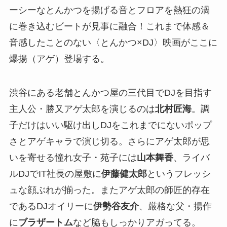
ーシーなとんかつを揚げる音とフロアを熱狂の渦
に巻き込むビートが見事に融合！これまで体感＆
音感したことのない〈とんかつ×DJ〉映画がここに
爆揚（アゲ）登場する。
渋谷にある老舗とんかつ屋の三代目でDJを目指す
主人公・勝又アゲ太郎を演じるのは
北村匠海
。調
子だけはいい駆け出しDJをこれまでにないポップ
さとアゲキャラで演じ切る。さらにアゲ太郎が思
いを寄せる憧れ女子・苑子には
山本舞香
、ライバ
ルDJでIT社長の屋敷に
伊藤健太郎
というフレッシ
ュな顔ぶれが揃った。またアゲ太郎の師匠的存在
であるDJオイリーに
伊勢谷友介
、厳格な父・揚作
に
ブラザートム
など脇もしっかりアガってる。