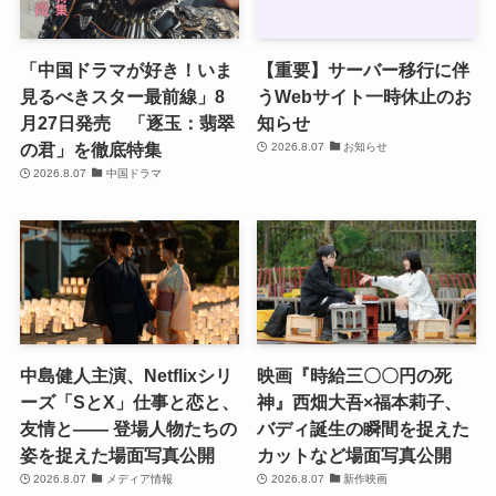
「中国ドラマが好き！いま
【重要】サーバー移行に伴
見るべきスター最前線」8
うWebサイト一時休止のお
月27日発売 「逐玉：翡翠
知らせ
の君」を徹底特集
2026.8.07
お知らせ
2026.8.07
中国ドラマ
中島健人主演、Netflixシリ
映画『時給三〇〇円の死
ーズ「SとX」仕事と恋と、
神』西畑大吾×福本莉子、
友情と―― 登場人物たちの
バディ誕生の瞬間を捉えた
姿を捉えた場面写真公開
カットなど場面写真公開
2026.8.07
メディア情報
2026.8.07
新作映画