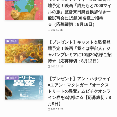
壇予定！映画『猫たちと7000マイ
ルの旅』監督来日舞台挨拶付き一
般試写会に15組30名様ご招待
☆（応募締切：8月16日）
2026.7.30
【プレゼント】キャスト＆監督登
試写会
壇予定！映画『我々は宇宙人』ジ
ャパンプレミアに10組20名様ご招
待☆（応募締切：8月12日）
2026.7.29
【プレゼント】アン・ハサウェイ
鑑賞券
×ユアン・マクレガー『オークス
トリートの異変』ムビチケオンラ
イン券を3名様に☆【応募締切：8
月9日】
2026.7.28