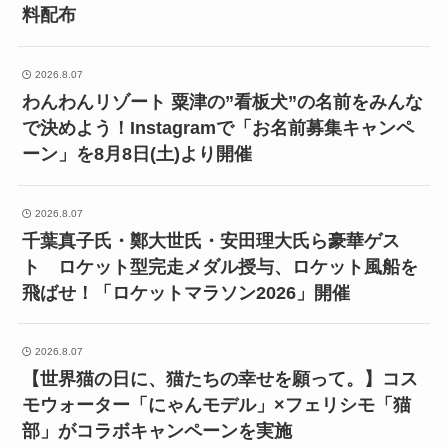
料配布
2026.8.07
わんわんリゾート 粟津の”看板犬”の名前をみんな
で決めよう！Instagramで「お名前募集キャンペ
ーン」を8月8日(土)より開催
2026.8.07
千葉真子氏・鄭大世氏・安田理大氏ら豪華ゲス
ト ロケット型完走メダル授与、ロケット風船を
飛ばせ！「ロケットマラソン2026」開催
2026.8.07
【世界猫の日に、猫たちの幸せを願って。】コス
モウォーター「にゃんモデル」×フェリシモ「猫
部」がコラボキャンペーンを実施