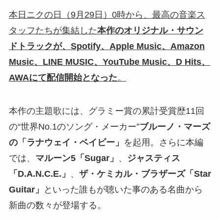
本日ニクの日（9月29日）0時から、最高の音楽ス
タッフたちが集結した
本作のオリジナル・サウン
ドトラックが、Spotify、Apple Music、Amazon
Music、LINE MUSIC、YouTube Music、D Hits、
AWAにて配信開始となった
。
本作の主題歌には、グラミー賞の累計受賞歴11回
の“世界No.1のソング・メーカー”
ブルーノ・マーズ
の「ラナウェイ・ベイビー」
を起用。さらに本編
では、
マルーン5「Sugar」
、
ジャスティス
「D.A.N.C.E.」
、
ザ・ケミカル・ブラザーズ「Star
Guitar」
といった誰もが聴いた事のある名曲から
新曲の数々が登場する。