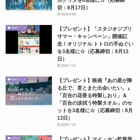
ルグッズを6名様に☆（応募締
切：8月17日）
2026.8.05
【プレゼント】「スタジオジブリ
映画グッズ
サマー・キャンペーン」開催記
念！オリジナル トトロの手ぬぐい
を3名様に☆（応募締切：8月13
日）
2026.7.31
【プレゼント】映画『あの星が降
映画グッズ
る丘で、君とまた出会いたい。』
「百合の花香る特製しおり」＆
「百合の涙拭う特製タオル」のセ
ットを3名様に☆（応募締切：8月
13日）
2026.7.31
【プレゼント】マイ・ホン監督登
試写会