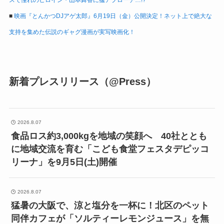
スで憧れのヒロイン・山本舞香に猛アプローチ…!?
■
映画『とんかつDJアゲ太郎』6月19日（金）公開決定！ネット上で絶大な
支持を集めた伝説のギャグ漫画が実写映画化！
新着プレスリリース（@Press）
2026.8.07
食品ロス約3,000kgを地域の笑顔へ 40社ととも
に地域交流を育む「こども食堂フェスタデピッコ
リーナ」を9月5日(土)開催
2026.8.07
猛暑の大阪で、涼と塩分を一杯に！北区のペット
同伴カフェが「ソルティーレモンジュース」を無