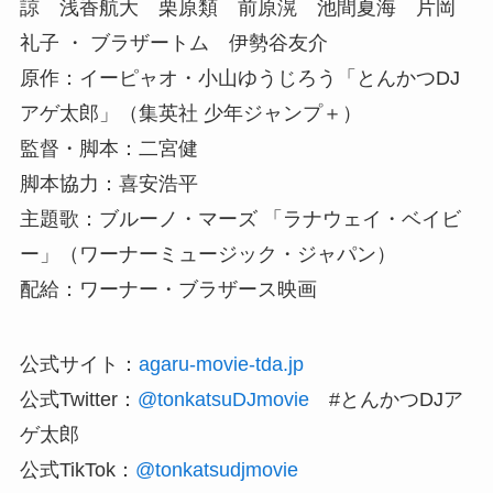
諒 浅香航大 栗原類 前原滉 池間夏海 片岡
礼子 ・ ブラザートム 伊勢谷友介
原作：イーピャオ・小山ゆうじろう「とんかつDJ
アゲ太郎」（集英社 少年ジャンプ＋）
監督・脚本：二宮健
脚本協力：喜安浩平
主題歌：ブルーノ・マーズ 「ラナウェイ・ベイビ
ー」（ワーナーミュージック・ジャパン）
配給：ワーナー・ブラザース映画
公式サイト：
agaru-movie-tda.jp
公式Twitter：
@tonkatsuDJmovie
#とんかつDJア
ゲ太郎
公式TikTok：
@tonkatsudjmovie