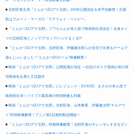
レーションがスタート！特別映像も到着！
■
北村匠海主演『とんかつDJアゲ太郎』10/30公開決定＆本予告解禁！主題
歌はブルーノ・マーズの「ラナウェイ・ベイビー」
■
『とんかつDJアゲ太郎』フワちゃんが本人役で映画初出演決定！全身タイ
ツの北村匠海とノッて!アガって!ハジケまくる!?
■
『とんかつDJアゲ太郎』北村匠海、伊藤健太郎らが自宅で出来るゲームで
遊んじゃいました！“とんかつDJゲーム”映像解禁！
■
映画『とんかつDJアゲ太郎』公開延期が決定 ―伝説のギャグ漫画が初の実
写映画化を果たす話題作
■
映画『とんかつDJアゲ太郎』にレジェンド・DJ KOO、まさかの本人役で
映画初出演！バイブス最高潮の特別映像も到着
■
映画『とんかつDJアゲ太郎』北村匠海、山本舞香、伊藤健太郎“チルアウ
ト”特別映像解禁！アニメ第1話無料配信開始！
■
『とんかつDJアゲ太郎』特報映像解禁！北村匠海がキレッキレすぎるダン