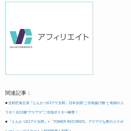
関連記事：
■
北村匠海主演『とんかつDJアゲ太郎』日本全国“ご当地揚げ物”と奇跡のコ
ラボ！全22種“アゲアゲ”ご当地ポスター解禁！
■
『とんかつDJアゲ太郎』×「TOWER RECORDS」アゲアゲな夢のコラボ