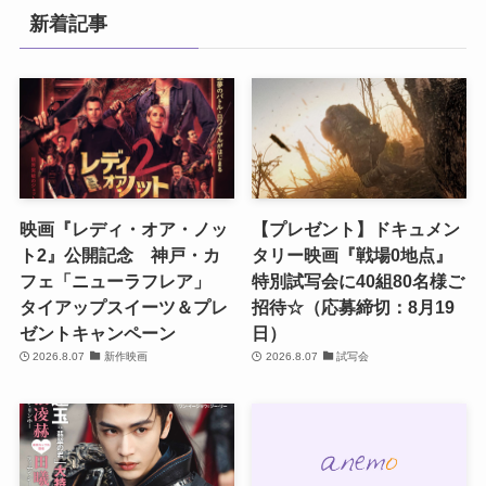
新着記事
映画『レディ・オア・ノッ
【プレゼント】ドキュメン
ト2』公開記念 神戸・カ
タリー映画『戦場0地点』
フェ「ニューラフレア」
特別試写会に40組80名様ご
タイアップスイーツ＆プレ
招待☆（応募締切：8月19
ゼントキャンペーン
日）
2026.8.07
新作映画
2026.8.07
試写会