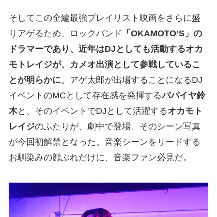
そしてこの全編最強プレイリスト映画をさらに盛
りアゲるため、ロックバンド
「OKAMOTO’S」の
ドラマーであり、近年はDJとしても活動するオカ
モトレイジが、カメオ出演として参戦しているこ
とが明らかに
。アゲ太郎が出場することになるDJ
イベントのMCとして存在感を発揮する
パパイヤ鈴
木
と、そのイベントでDJとして活躍する
オカモト
レイジ
のふたりが、劇中で登場、そのシーン写真
が今回初解禁となった。音楽シーンをリードする
お馴染みの顔ぶれだけに、音楽ファン必見だ。