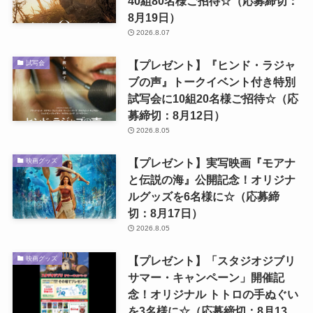
40組80名様ご招待☆（応募締切：
8月19日）
2026.8.07
【プレゼント】『ヒンド・ラジャ
試写会
ブの声』トークイベント付き特別
試写会に10組20名様ご招待☆（応
募締切：8月12日）
2026.8.05
【プレゼント】実写映画『モアナ
映画グッズ
と伝説の海』公開記念！オリジナ
ルグッズを6名様に☆（応募締
切：8月17日）
2026.8.05
【プレゼント】「スタジオジブリ
映画グッズ
サマー・キャンペーン」開催記
念！オリジナル トトロの手ぬぐい
を3名様に☆（応募締切：8月13