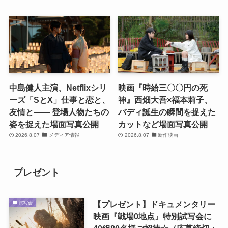
中島健人主演、Netflixシリ
映画『時給三〇〇円の死
ーズ「SとX」仕事と恋と、
神』西畑大吾×福本莉子、
友情と―― 登場人物たちの
バディ誕生の瞬間を捉えた
姿を捉えた場面写真公開
カットなど場面写真公開
2026.8.07
メディア情報
2026.8.07
新作映画
プレゼント
【プレゼント】ドキュメンタリー
試写会
映画『戦場0地点』特別試写会に