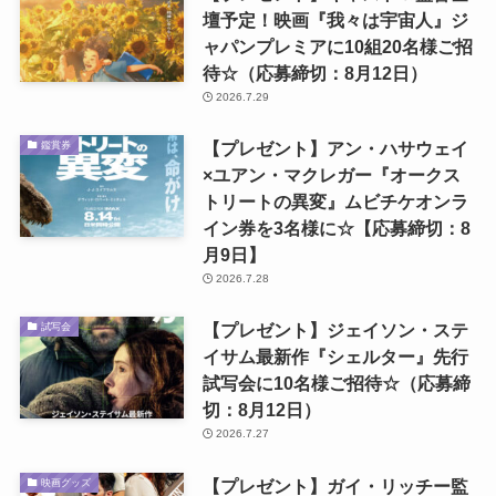
壇予定！映画『我々は宇宙人』ジ
ャパンプレミアに10組20名様ご招
待☆（応募締切：8月12日）
2026.7.29
【プレゼント】アン・ハサウェイ
鑑賞券
×ユアン・マクレガー『オークス
トリートの異変』ムビチケオンラ
イン券を3名様に☆【応募締切：8
月9日】
2026.7.28
【プレゼント】ジェイソン・ステ
試写会
イサム最新作『シェルター』先行
試写会に10名様ご招待☆（応募締
切：8月12日）
2026.7.27
【プレゼント】ガイ・リッチー監
映画グッズ