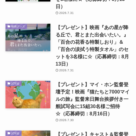
日）
2026.7.31
【プレゼント】映画『あの星が降
映画グッズ
る丘で、君とまた出会いたい。』
「百合の花香る特製しおり」＆
「百合の涙拭う特製タオル」のセ
ットを3名様に☆（応募締切：8月
13日）
2026.7.31
【プレゼント】マイ・ホン監督登
試写会
壇予定！映画『猫たちと7000マイ
ルの旅』監督来日舞台挨拶付き一
般試写会に15組30名様ご招待
☆（応募締切：8月16日）
2026.7.30
【プレゼント】キャスト＆監督登
試写会