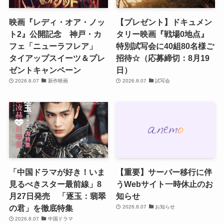
映画『レディ・オア・ノッ
【プレゼント】ドキュメン
ト2』公開記念 神戸・カ
タリー映画『戦場0地点』
フェ「ニューラフレア」
特別試写会に40組80名様ご
タイアップスイーツ＆プレ
招待☆（応募締切：8月19
ゼントキャンペーン
日）
2026.8.07
新作映画
2026.8.07
試写会
「中国ドラマが好き！いま
【重要】サーバー移行に伴
見るべきスター最前線」8
うWebサイト一時休止のお
月27日発売 「逐玉：翡翠
知らせ
の君」を徹底特集
2026.8.07
お知らせ
2026.8.07
中国ドラマ