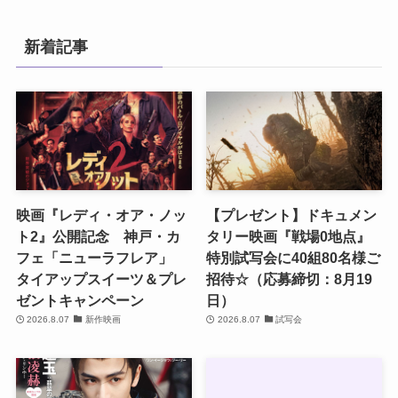
新着記事
映画『レディ・オア・ノッ
【プレゼント】ドキュメン
ト2』公開記念 神戸・カ
タリー映画『戦場0地点』
フェ「ニューラフレア」
特別試写会に40組80名様ご
タイアップスイーツ＆プレ
招待☆（応募締切：8月19
ゼントキャンペーン
日）
2026.8.07
新作映画
2026.8.07
試写会