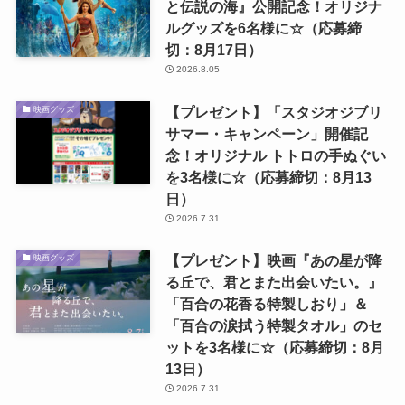
と伝説の海』公開記念！オリジナ
ルグッズを6名様に☆（応募締
切：8月17日）
2026.8.05
【プレゼント】「スタジオジブリ
映画グッズ
サマー・キャンペーン」開催記
念！オリジナル トトロの手ぬぐい
を3名様に☆（応募締切：8月13
日）
2026.7.31
【プレゼント】映画『あの星が降
映画グッズ
る丘で、君とまた出会いたい。』
「百合の花香る特製しおり」＆
「百合の涙拭う特製タオル」のセ
ットを3名様に☆（応募締切：8月
13日）
2026.7.31