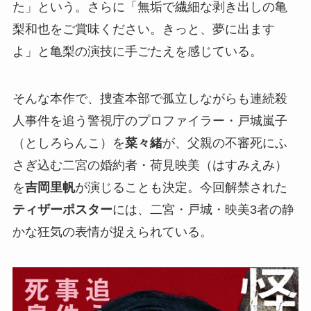
た」という。さらに「無垢で繊細な剥き出しの亀
梨和也をご賞味ください。きっと、夢に出ます
よ」と亀梨の演技に手ごたえを感じている。
そんな本作で、捜査本部で孤立しながらも連続殺
人事件を追う警視庁のプロファイラー・戸城嵐子
（としろらんこ）を
菜々緒
が、父親の不審死にふ
さぎ込む二宮の婚約者・荷見映美（はすみえみ）
を
吉岡里帆
が演じることも決定。今回解禁された
ティザーポスター
には、二宮・戸城・映美3者の静
かな狂気の表情が捉えられている。