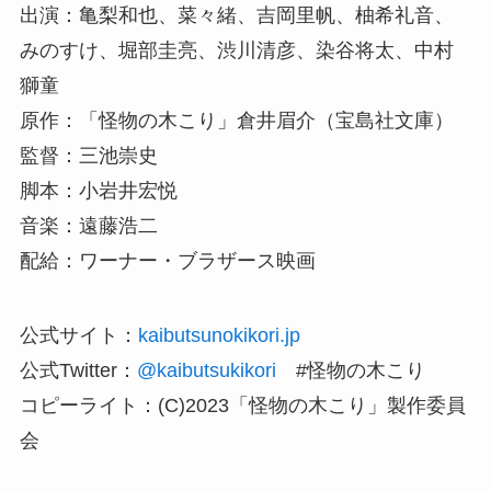
出演：亀梨和也、菜々緒、吉岡里帆、柚希礼音、
みのすけ、堀部圭亮、渋川清彦、染谷将太、中村
獅童
原作：「怪物の木こり」倉井眉介（宝島社文庫）
監督：三池崇史
脚本：小岩井宏悦
音楽：遠藤浩二
配給：ワーナー・ブラザース映画
公式サイト：
kaibutsunokikori.jp
公式Twitter：
@kaibutsukikori
#怪物の木こり
コピーライト：(C)2023「怪物の木こり」製作委員
会