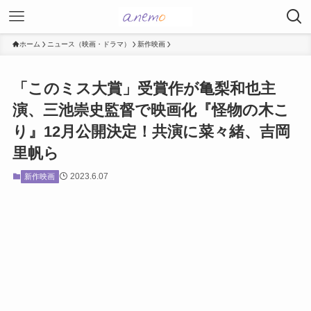
ホーム
ニュース（映画・ドラマ）
新作映画
「このミス大賞」受賞作が亀梨和也主
演、三池崇史監督で映画化『怪物の木こ
り』12月公開決定！共演に菜々緒、吉岡
里帆ら
2023.6.07
新作映画