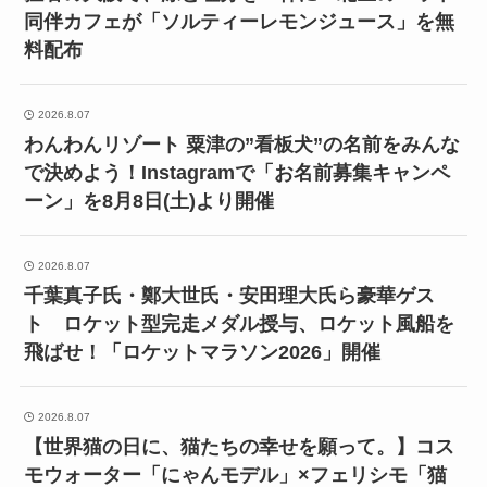
同伴カフェが「ソルティーレモンジュース」を無
料配布
2026.8.07
わんわんリゾート 粟津の”看板犬”の名前をみんな
で決めよう！Instagramで「お名前募集キャンペ
ーン」を8月8日(土)より開催
2026.8.07
千葉真子氏・鄭大世氏・安田理大氏ら豪華ゲス
ト ロケット型完走メダル授与、ロケット風船を
飛ばせ！「ロケットマラソン2026」開催
2026.8.07
【世界猫の日に、猫たちの幸せを願って。】コス
モウォーター「にゃんモデル」×フェリシモ「猫