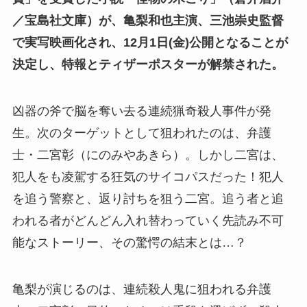
／宝島社文庫）が、亀梨和也主演、三池崇史監督
で実写映画化され、12月1日(金)公開となることが
決定し、特報とティザーポスターが解禁された。
凶器の斧で脳を奪い去る連続猟奇殺人事件が発
生。次のターゲットとして狙われたのは、弁護
士・二宮彰（にのみやあきら）。しかし二宮は、
犯人をも凌駕する狂気のサイコパスだった！犯人
を追う警察と、返り討ちを狙う二宮。追う者と追
われる者がどんどん入れ替わっていく先読み不可
能なストーリー、その驚愕の結末とは…？
亀梨が演じるのは、連続殺人鬼に狙われる弁護