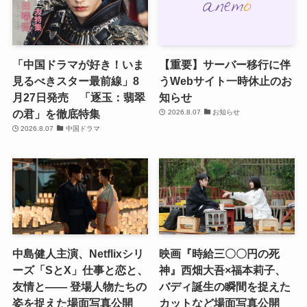
「中国ドラマが好き！いま
【重要】サーバー移行に伴
見るべきスター最前線」8
うWebサイト一時休止のお
月27日発売 「逐玉：翡翠
知らせ
の君」を徹底特集
2026.8.07
お知らせ
2026.8.07
中国ドラマ
中島健人主演、Netflixシリ
映画『時給三〇〇円の死
ーズ「SとX」仕事と恋と、
神』西畑大吾×福本莉子、
友情と―― 登場人物たちの
バディ誕生の瞬間を捉えた
姿を捉えた場面写真公開
カットなど場面写真公開