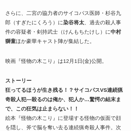
さらに、二宮の協力者のサイコパス医師・杉谷九
郎（すぎたにくろう）に
染谷将太
、過去の殺人事
件の容疑者・剣持武士（けんもちたけし）に
中村
獅童
ほか豪華キャスト陣が集結した。
映画『怪物の木こり』は12月1日(金)公開。
ストーリー
狂ってるほうが生き残る！？サイコパスVS連続猟
奇殺人犯―殺るのは俺か、犯人か…驚愕の結末ま
で、この狂気は止まらない！！
絵本『怪物の木こり』に登場する怪物の仮面で顔
を隠し、斧で脳を奪い去る連続猟奇殺人事件。次