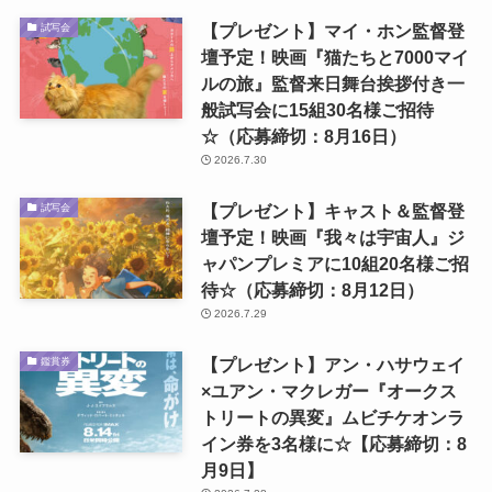
【プレゼント】マイ・ホン監督登
試写会
壇予定！映画『猫たちと7000マイ
ルの旅』監督来日舞台挨拶付き一
般試写会に15組30名様ご招待
☆（応募締切：8月16日）
2026.7.30
【プレゼント】キャスト＆監督登
試写会
壇予定！映画『我々は宇宙人』ジ
ャパンプレミアに10組20名様ご招
待☆（応募締切：8月12日）
2026.7.29
【プレゼント】アン・ハサウェイ
鑑賞券
×ユアン・マクレガー『オークス
トリートの異変』ムビチケオンラ
イン券を3名様に☆【応募締切：8
月9日】