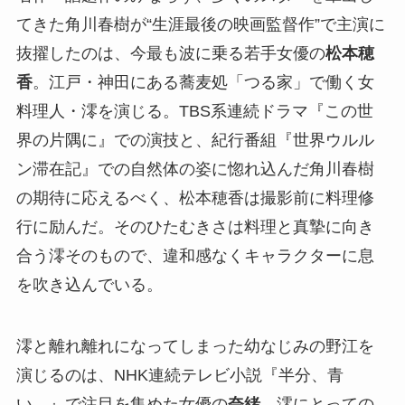
てきた角川春樹が“生涯最後の映画監督作”で主演に
抜擢したのは、今最も波に乗る若手女優の
松本穂
香
。江戸・神田にある蕎麦処「つる家」で働く女
料理人・澪を演じる。TBS系連続ドラマ『この世
界の片隅に』での演技と、紀行番組『世界ウルル
ン滞在記』での自然体の姿に惚れ込んだ角川春樹
の期待に応えるべく、松本穂香は撮影前に料理修
行に励んだ。そのひたむきさは料理と真摯に向き
合う澪そのもので、違和感なくキャラクターに息
を吹き込んでいる。
澪と離れ離れになってしまった幼なじみの野江を
演じるのは、NHK連続テレビ小説『半分、青
い。』で注目を集めた女優の
奈緒
。澪にとっての