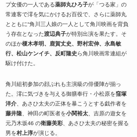
プ女優の一人である
薬師丸ひろ子
が「つる家」の
常連客で澪を気にかけるお百役で、さらに薬師丸
とともに“角川三人娘の一人として角川映画を背負
う存在となった
渡辺典子
が特別出演を果たす。そ
のほか
榎木孝明、鹿賀丈史、野村宏伸、永島敏
行、松山ケンイチ、反町隆史
ら角川映画常連組が
駆け付けた。
角川組初参加の顔ぶれも主演級の俳優陣が揃っ
た。澪に気づきを与える御膳奉行・小松原を
窪塚
洋介
、あさひ太夫の正体を暴こうとする戯作者を
藤井隆
、神田の町医者を
小関裕太
、吉原の遊女を
元乃木坂46 の
衛藤美彩
、あさひ太夫の秘密を握る
男を
村上淳
が演じる。