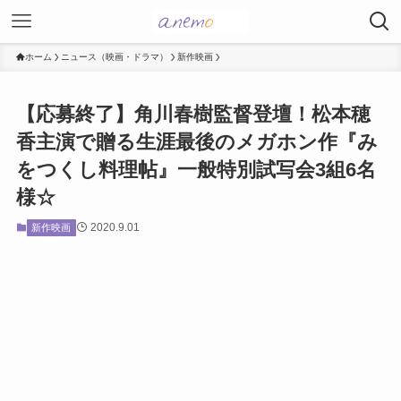
ホーム
ニュース（映画・ドラマ）
新作映画
【応募終了】角川春樹監督登壇！松本穂
香主演で贈る生涯最後のメガホン作『み
をつくし料理帖』一般特別試写会3組6名
様☆
2020.9.01
新作映画