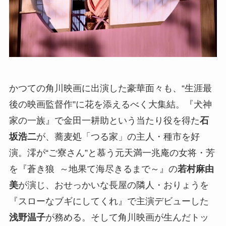
かつての角川映画に出演した豪華面々も、“生涯最
後の映画監督作”に花を添えるべく大集結。『犬神
家の一族』で金田一耕助という当たり役を得た
石
坂浩二
が、蕎麦処「つる家」の主人・種市を好
演。澪が“ご寮さん”と慕う元天満一兆庵の女将・芳
を『蒼き狼 ～地果て海尽きるまで～』の
若村麻由
美
が演じ、おせっかいな長屋の隣人・おりょうを
『スローなブギにしてくれ』で主演デビューした
浅野温子
が務める。そして角川映画が生んだトッ