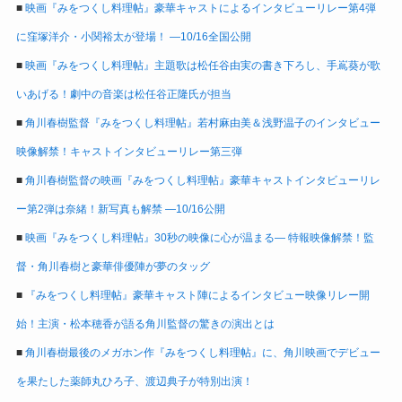
■
映画『みをつくし料理帖』豪華キャストによるインタビューリレー第4弾
に窪塚洋介・小関裕太が登場！ ―10/16全国公開
■
映画『みをつくし料理帖』主題歌は松任谷由実の書き下ろし、手嶌葵が歌
いあげる！劇中の音楽は松任谷正隆氏が担当
■
角川春樹監督『みをつくし料理帖』若村麻由美＆浅野温子のインタビュー
映像解禁！キャストインタビューリレー第三弾
■
角川春樹監督の映画『みをつくし料理帖』豪華キャストインタビューリレ
ー第2弾は奈緒！新写真も解禁 ―10/16公開
■
映画『みをつくし料理帖』30秒の映像に心が温まる― 特報映像解禁！監
督・角川春樹と豪華俳優陣が夢のタッグ
■
『みをつくし料理帖』豪華キャスト陣によるインタビュー映像リレー開
始！主演・松本穂香が語る角川監督の驚きの演出とは
■
角川春樹最後のメガホン作『みをつくし料理帖』に、角川映画でデビュー
を果たした薬師丸ひろ子、渡辺典子が特別出演！