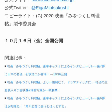
公式Twitter：
@EigaMiotsukushi
コピーライト：(C) 2020 映画「みをつくし料理
帖」製作委員会
１０月１６日（金）全国公開
関連記事：
■
映画『みをつくし料理帖』豪華キャストによるインタビューリレー第7弾
に日本の名優・石坂浩二が登場！ ―10/16公開
■
映画『みをつくし料理帖』より一層切なく、ドラマティックに･･･待望の主
題歌入り予告映像&場面写真が一挙解禁！
■
映画『みをつくし料理帖』豪華キャストによるインタビューリレー第6弾
は反町隆史！「角川監督に会うとほっとする」