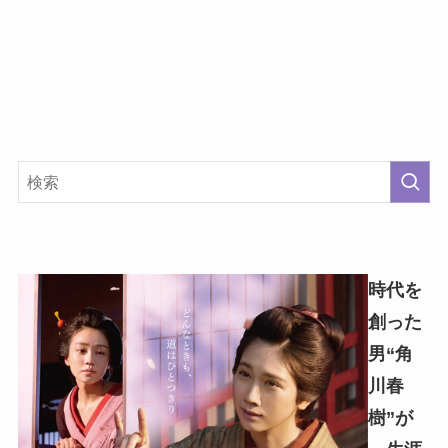
時代を
創った
男“角
川春
樹”が