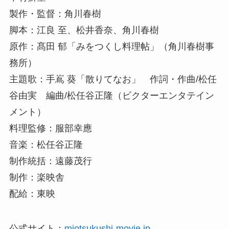
製作・監督：角川春樹
脚本：江良 至、松井香奈、角川春樹
原作：髙田 郁「みをつくし料理帖」（角川春樹事
務所）
主題歌：⼿嶌 葵「散りてなお」 作詞・作曲/松任
⾕由実 編曲/松任⾕正隆（ビクターエンタテイン
メント）
料理監修：服部幸應
音楽：松任谷正隆
制作統括：遠藤茂行
制作：楽映舎
配給：東映
公式サイト：
miotsukushi-movie.jp