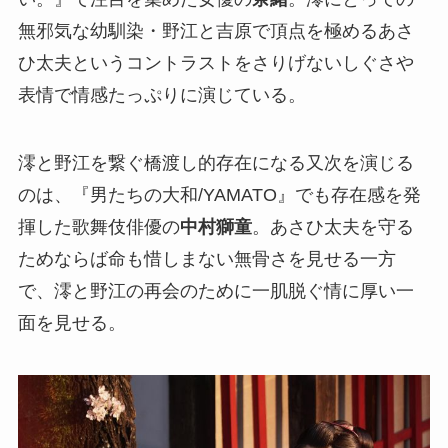
無邪気な幼馴染・野江と吉原で頂点を極めるあさ
ひ太夫というコントラストをさりげないしぐさや
表情で情感たっぷりに演じている。
澪と野江を繋ぐ橋渡し的存在になる又次を演じる
のは、『男たちの大和/YAMATO』でも存在感を発
揮した歌舞伎俳優の
中村獅童
。あさひ太夫を守る
ためならば命も惜しまない無骨さを見せる一方
で、澪と野江の再会のために一肌脱ぐ情に厚い一
面を見せる。