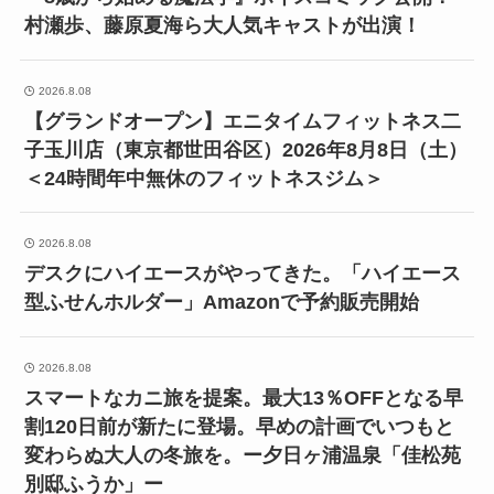
村瀬歩、藤原夏海ら大人気キャストが出演！
2026.8.08
【グランドオープン】エニタイムフィットネス二
子玉川店（東京都世田谷区）2026年8月8日（土）
＜24時間年中無休のフィットネスジム＞
2026.8.08
デスクにハイエースがやってきた。「ハイエース
型ふせんホルダー」Amazonで予約販売開始
2026.8.08
スマートなカニ旅を提案。最大13％OFFとなる早
割120日前が新たに登場。早めの計画でいつもと
変わらぬ大人の冬旅を。ー夕日ヶ浦温泉「佳松苑
別邸ふうか」ー