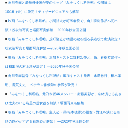
■
角川春樹と豪華俳優陣が夢のタッグ『みをつくし料理帖』公開日は
10/16（金）に決定！ティザービジュアルも解禁
■
映画『みをつくし料理帖』小関裕太が町医者役で、角川春樹作品へ初出
演！役衣装写真と場面写真解禁 ―2020年秋全国公開
■
映画『みをつくし料理帖』反町隆史が物語の鍵を握る易者役で出演決定！
役衣装写真と場面写真解禁 ―2020年秋全国公開
■
映画『みをつくし料理帖』追加キャストに野村宏伸と、角川春樹監督作へ
は初出演の村上淳が決定！ ―2020年秋全国公開
■
角川春樹監督『みをつくし料理帖』追加キャスト発表！永島敏行、榎木孝
明、鹿賀丈史― ベテラン俳優陣の参戦が決定！
■
『みをつくし料理帖』元乃木坂46メンバー・衛藤美彩が、奈緒演じるあさ
ひ太夫のいる翁屋の遊女役を熱演！場面写真も解禁
■
映画『みをつくし料理帖』主人公・澪(松本穂香)の親友・野江を演じる奈
緒の艶やかすぎる花魁姿が解禁！ ―2020年秋全国公開