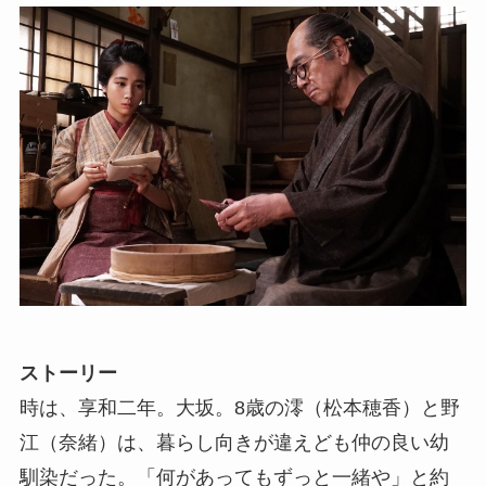
ストーリー
時は、享和二年。大坂。8歳の澪（松本穂香）と野
江（奈緒）は、暮らし向きが違えども仲の良い幼
馴染だった。「何があってもずっと一緒や」と約