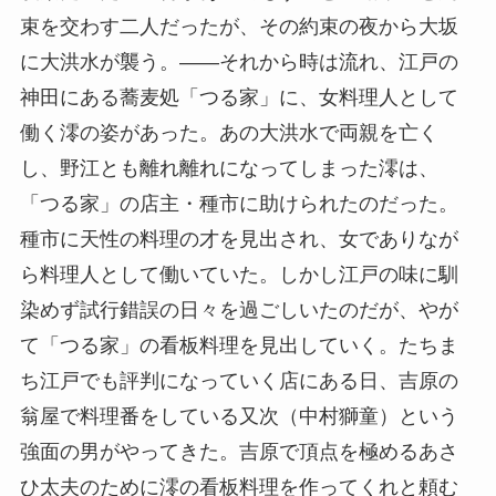
束を交わす二人だったが、その約束の夜から大坂
に大洪水が襲う。――それから時は流れ、江戸の
神田にある蕎麦処「つる家」に、女料理人として
働く澪の姿があった。あの大洪水で両親を亡く
し、野江とも離れ離れになってしまった澪は、
「つる家」の店主・種市に助けられたのだった。
種市に天性の料理の才を見出され、女でありなが
ら料理人として働いていた。しかし江戸の味に馴
染めず試行錯誤の日々を過ごしいたのだが、やが
て「つる家」の看板料理を見出していく。たちま
ち江戸でも評判になっていく店にある日、吉原の
翁屋で料理番をしている又次（中村獅童）という
強面の男がやってきた。吉原で頂点を極めるあさ
ひ太夫のために澪の看板料理を作ってくれと頼む