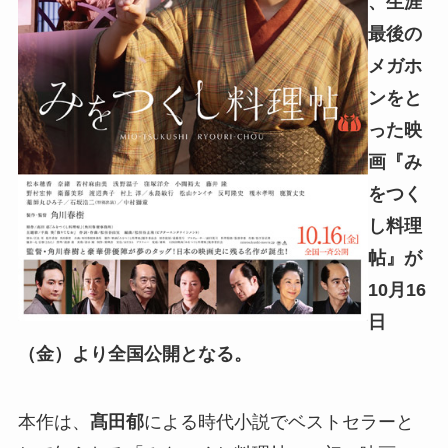
、生涯
最後の
メガホ
ンをと
った映
画『み
をつく
し料理
帖』が
10月16
日
（金）より全国公開となる。
本作は、
髙田郁
による時代小説でベストセラーと