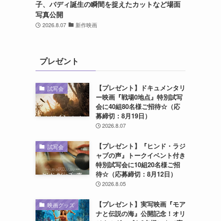
子、バディ誕生の瞬間を捉えたカットなど場面
写真公開
2026.8.07
新作映画
プレゼント
【プレゼント】ドキュメンタリ
試写会
ー映画『戦場0地点』特別試写
会に40組80名様ご招待☆（応
募締切：8月19日）
2026.8.07
【プレゼント】『ヒンド・ラジ
試写会
ャブの声』トークイベント付き
特別試写会に10組20名様ご招
待☆（応募締切：8月12日）
2026.8.05
【プレゼント】実写映画『モア
映画グッズ
ナと伝説の海』公開記念！オリ