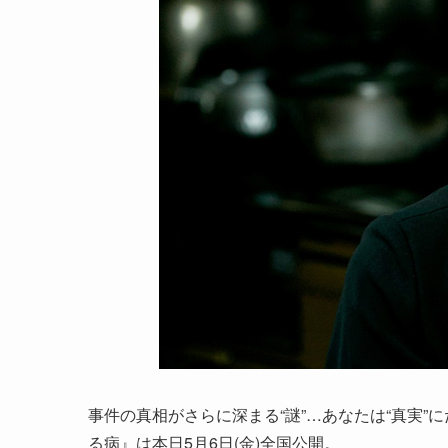
事件の真相がさらに深まる“謎”…あなたは“真実
る病』は本日5月6日(金)全国公開。