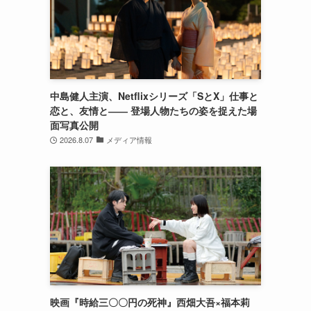
中島健人主演、Netflixシリーズ「SとX」仕事と
恋と、友情と―― 登場人物たちの姿を捉えた場
面写真公開
2026.8.07
メディア情報
映画『時給三〇〇円の死神』西畑大吾×福本莉