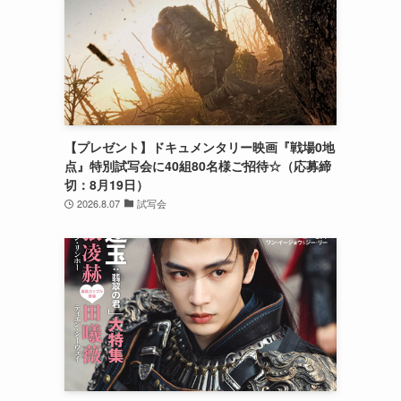
【プレゼント】ドキュメンタリー映画『戦場0地
点』特別試写会に40組80名様ご招待☆（応募締
切：8月19日）
2026.8.07
試写会