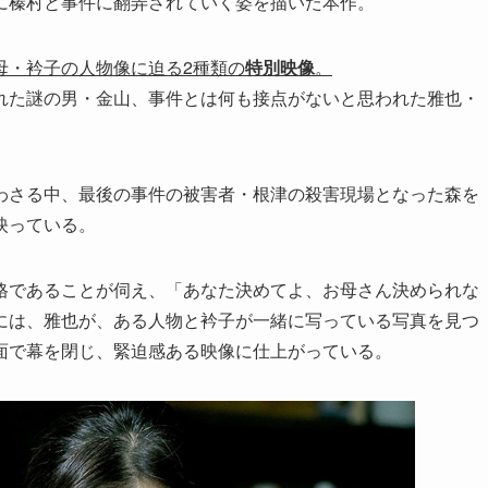
に榛村と事件に翻弄されていく姿を描いた本作。
母・衿子の人物像に迫る2種類の
特別映像
。
れた謎の男・金山、事件とは何も接点がないと思われた雅也・
わさる中、最後の事件の被害者・根津の殺害現場となった森を
映っている。
格であることが伺え、「あなた決めてよ、お母さん決められな
には、雅也が、ある人物と衿子が一緒に写っている写真を見つ
面で幕を閉じ、緊迫感ある映像に仕上がっている。