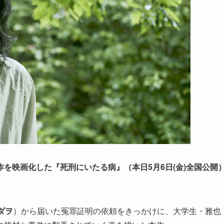
を映画化した『死刑にいたる病』（本日5月6日(金)全国公開
ダヲ
）から届いた冤罪証明の依頼をきっかけに、大学生・雅也