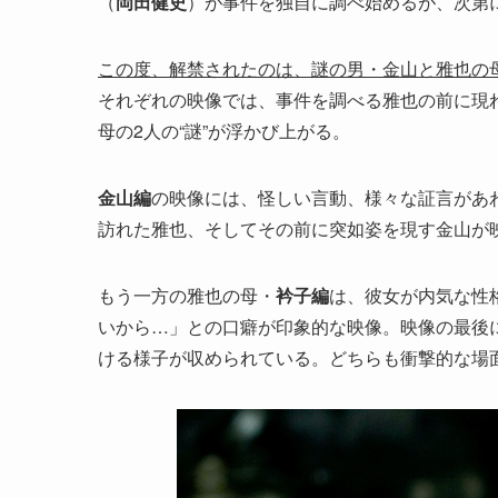
（
岡田健史
）が事件を独自に調べ始めるが、次第
この度、解禁されたのは、謎の男・金山と雅也の
それぞれの映像では、事件を調べる雅也の前に現
母の2人の“謎”が浮かび上がる。
金山編
の映像には、怪しい言動、様々な証言があ
訪れた雅也、そしてその前に突如姿を現す金山が
もう一方の雅也の母・
衿子編
は、彼女が内気な性
いから…」との口癖が印象的な映像。映像の最後
ける様子が収められている。どちらも衝撃的な場