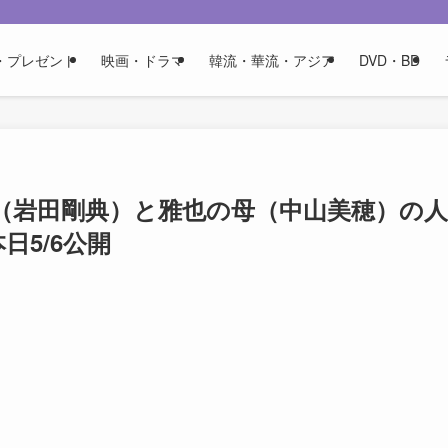
・プレゼント
映画・ドラマ
韓流・華流・アジア
DVD・BD
（岩田剛典）と雅也の母（中山美穂）の人
日5/6公開