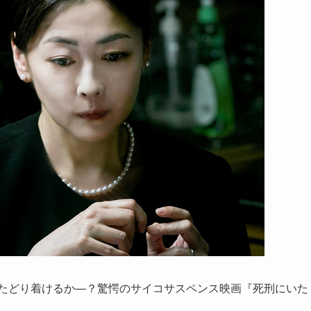
”にたどり着けるか―？驚愕のサイコサスペンス映画『死刑にいた