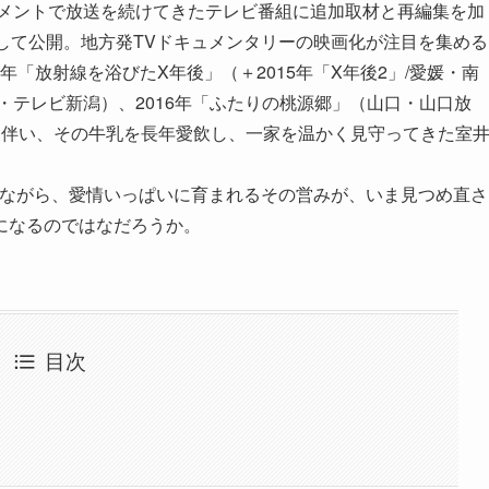
ュメントで放送を続けてきたテレビ番組に追加取材と再編集を加
して公開。地方発TVドキュメンタリーの映画化が注目を集める
年「放射線を浴びたX年後」（＋2015年「X年後2」/愛媛・南
・テレビ新潟）、2016年「ふたりの桃源郷」（山口・山口放
に伴い、その牛乳を長年愛飲し、一家を温かく見守ってきた室
合いながら、愛情いっぱいに育まれるその営みが、いま見つめ直さ
になるのではなだろうか。
目次