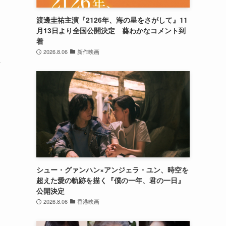
渡邊圭祐主演『2126年、海の星をさがして』11
月13日より全国公開決定 葵わかなコメント到
着
2026.8.06
新作映画
井
シュー・グァンハン×アンジェラ・ユン、時空を
超えた愛の軌跡を描く『僕の一年、君の一日』
公開決定
2026.8.06
香港映画