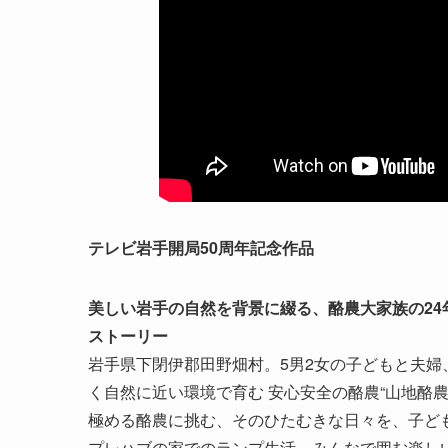
テレビ岩手開局50周年記念作品
美しい岩手の自然を背景に綴る、酪農大家族の24
ストーリー
岩手県下閉伊郡田野畑村。5男2女の子どもと夫婦
く自然に近い環境で育む 安心安全の酪農“山地酪
極める酪農に挑む、そのひたむきな日々を、子ど
プレハブの家でのランプ生活、みんなで囲む楽し