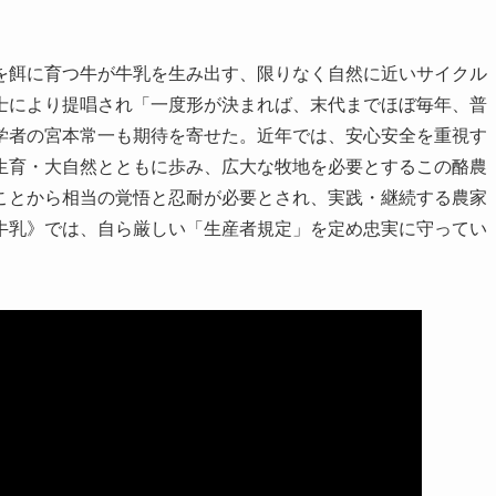
を餌に育つ牛が牛乳を生み出す、限りなく自然に近いサイクル
士により提唱され「一度形が決まれば、末代までほぼ毎年、普
学者の宮本常一も期待を寄せた。近年では、安心安全を重視す
生育・大自然とともに歩み、広大な牧地を必要とするこの酪農
ことから相当の覚悟と忍耐が必要とされ、実践・継続する農家
牛乳》では、自ら厳しい「生産者規定」を定め忠実に守ってい