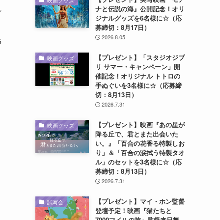
映画グッズ
ナと伝説の海』公開記念！オリ
プ
ジナルグッズを6名様に☆（応
募締切：8月17日）
2026.8.05
5
【プレゼント】「スタジオジブ
映画グッズ
リ サマー・キャンペーン」開
催記念！オリジナル トトロの
手ぬぐいを3名様に☆（応募締
切：8月13日）
2026.7.31
【プレゼント】映画『あの星が
映画グッズ
降る丘で、君とまた出会いた
い。』「百合の花香る特製しお
り」＆「百合の涙拭う特製タオ
ル」のセットを3名様に☆（応
募締切：8月13日）
2026.7.31
【プレゼント】マイ・ホン監督
試写会
登壇予定！映画『猫たちと
7000マイルの旅』監督来日舞