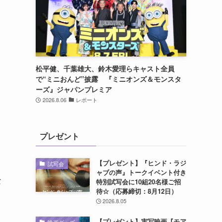
松平健、千葉雄大、鈴木愛理らキャスト全員
で“ミニおんど”披露 『ミニオンズ＆モンスタ
ーズ』ジャパンプレミア
2026.8.06
レポート
プレゼント
【プレゼント】『ヒンド・ラジ
試写会
ャブの声』トークイベント付き
な
特別試写会に10組20名様ご招
待☆（応募締切：8月12日）
2026.8.05
【プレゼント】実写映画『モア