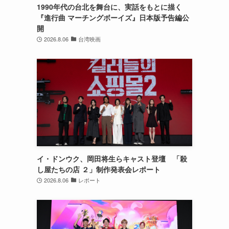
1990年代の台北を舞台に、実話をもとに描く
『進行曲 マーチングボーイズ』日本版予告編公
開
2026.8.06
台湾映画
イ・ドンウク、岡田将生らキャスト登壇 「殺
し屋たちの店 ２」制作発表会レポート
2026.8.06
レポート