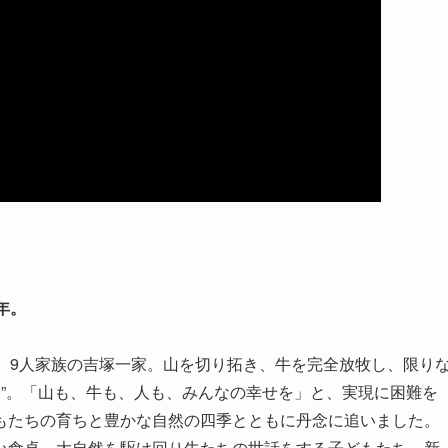
年。
、9人家族の吉塚一家。山を切り拓き、牛を完全放牧し、限り
農”。「山も、牛も、人も、みんなの幸せを」と、実現に困難を
もたちの育ちと豊かな自然の四季とともに丹念に追いました。
い食卓、大自然を駆け回り牛たちの世話をする子どもたち、新