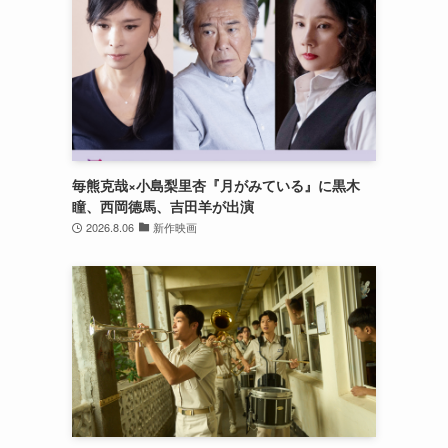
毎熊克哉×小島梨里杏『月がみている』に黒木
瞳、西岡德馬、吉田羊が出演
2026.8.06
新作映画