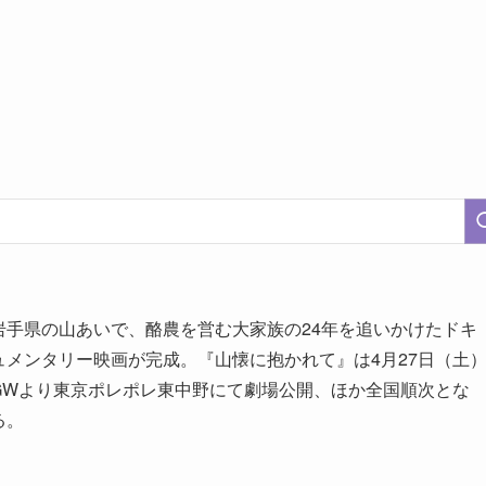
岩手県の山あいで、酪農を営む大家族の24年を追いかけたドキ
ュメンタリー映画が完成。『山懐に抱かれて』は4月27日（土
GWより東京ポレポレ東中野にて劇場公開、ほか全国順次とな
る。