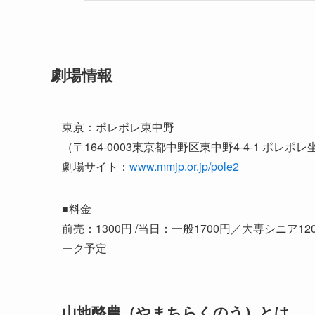
劇場情報
東京：ポレポレ東中野
（〒164-0003東京都中野区東中野4-4-1 ポレポレ坐ビル
劇場サイト：
www.mmjp.or.jp/pole2
■料金
前売：1300円 /当日：一般1700円／大専シニア1
ーク予定
山地酪農（やまちらくのう）とは