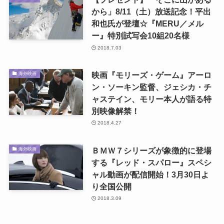
から」8/11（土）放送記念！平出
和也氏が登壇☆『MERU／メル
ー』特別試写会10組20名様
2018.7.03
映画『モリーズ・ゲーム』アーロ
海外映画
ン・ソーキン監督、ジェシカ・チ
ャステイン、モリー本人が語る特
別映像解禁！
2018.4.27
ＢＭＷ７シリーズが象徴的に登場
海外映画
する『レッド・スパロー』スペシ
ャル動画が配信開始！3月30日よ
り全国公開
2018.3.09