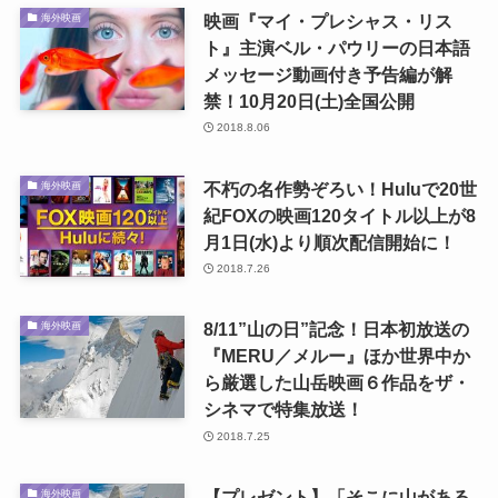
映画『マイ・プレシャス・リス
海外映画
ト』主演ベル・パウリーの日本語
メッセージ動画付き予告編が解
禁！10月20日(土)全国公開
2018.8.06
不朽の名作勢ぞろい！Huluで20世
海外映画
紀FOXの映画120タイトル以上が8
月1日(水)より順次配信開始に！
2018.7.26
8/11”山の日”記念！日本初放送の
海外映画
『MERU／メルー』ほか世界中か
ら厳選した山岳映画６作品をザ・
シネマで特集放送！
2018.7.25
【プレゼント】「そこに山がある
海外映画