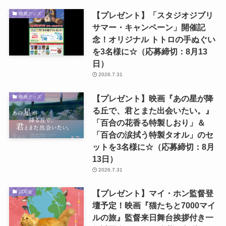
【プレゼント】「スタジオジブリ
映画グッズ
サマー・キャンペーン」開催記
念！オリジナル トトロの手ぬぐい
を3名様に☆（応募締切：8月13
日）
2026.7.31
【プレゼント】映画『あの星が降
映画グッズ
る丘で、君とまた出会いたい。』
「百合の花香る特製しおり」＆
「百合の涙拭う特製タオル」のセ
ットを3名様に☆（応募締切：8月
13日）
2026.7.31
【プレゼント】マイ・ホン監督登
試写会
壇予定！映画『猫たちと7000マイ
ルの旅』監督来日舞台挨拶付き一