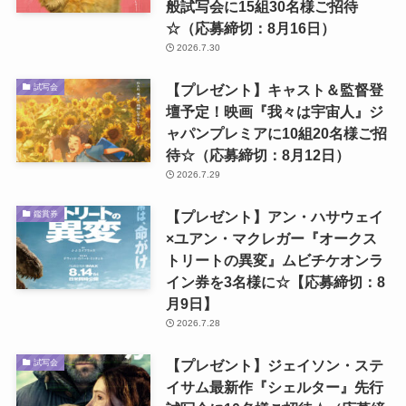
般試写会に15組30名様ご招待
☆（応募締切：8月16日）
2026.7.30
【プレゼント】キャスト＆監督登
試写会
壇予定！映画『我々は宇宙人』ジ
ャパンプレミアに10組20名様ご招
待☆（応募締切：8月12日）
2026.7.29
【プレゼント】アン・ハサウェイ
鑑賞券
×ユアン・マクレガー『オークス
トリートの異変』ムビチケオンラ
イン券を3名様に☆【応募締切：8
月9日】
2026.7.28
【プレゼント】ジェイソン・ステ
試写会
イサム最新作『シェルター』先行