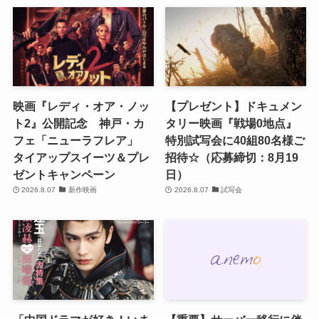
映画『レディ・オア・ノッ
【プレゼント】ドキュメン
ト2』公開記念 神戸・カ
タリー映画『戦場0地点』
フェ「ニューラフレア」
特別試写会に40組80名様ご
タイアップスイーツ＆プレ
招待☆（応募締切：8月19
ゼントキャンペーン
日）
2026.8.07
新作映画
2026.8.07
試写会