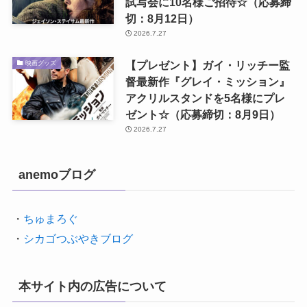
試写会に10名様ご招待☆（応募締
切：8月12日）
2026.7.27
【プレゼント】ガイ・リッチー監
映画グッズ
督最新作『グレイ・ミッション』
アクリルスタンドを5名様にプレ
ゼント☆（応募締切：8月9日）
2026.7.27
anemoブログ
・
ちゅまろぐ
・
シカゴつぶやきブログ
本サイト内の広告について