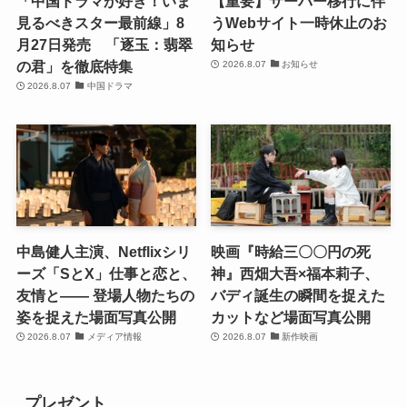
「中国ドラマが好き！いま
【重要】サーバー移行に伴
見るべきスター最前線」8
うWebサイト一時休止のお
月27日発売 「逐玉：翡翠
知らせ
の君」を徹底特集
2026.8.07
お知らせ
2026.8.07
中国ドラマ
中島健人主演、Netflixシリ
映画『時給三〇〇円の死
ーズ「SとX」仕事と恋と、
神』西畑大吾×福本莉子、
友情と―― 登場人物たちの
バディ誕生の瞬間を捉えた
姿を捉えた場面写真公開
カットなど場面写真公開
2026.8.07
メディア情報
2026.8.07
新作映画
プレゼント