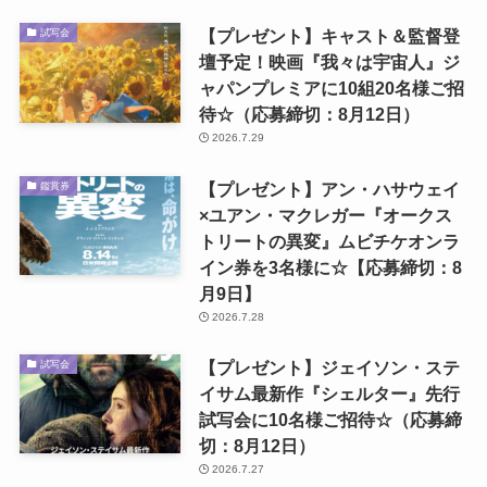
【プレゼント】キャスト＆監督登
試写会
壇予定！映画『我々は宇宙人』ジ
ャパンプレミアに10組20名様ご招
待☆（応募締切：8月12日）
2026.7.29
【プレゼント】アン・ハサウェイ
鑑賞券
×ユアン・マクレガー『オークス
トリートの異変』ムビチケオンラ
イン券を3名様に☆【応募締切：8
月9日】
2026.7.28
【プレゼント】ジェイソン・ステ
試写会
イサム最新作『シェルター』先行
試写会に10名様ご招待☆（応募締
切：8月12日）
2026.7.27