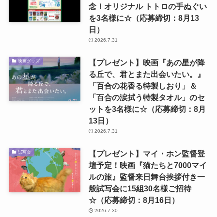
念！オリジナル トトロの手ぬぐい
を3名様に☆（応募締切：8月13
日）
2026.7.31
【プレゼント】映画『あの星が降
映画グッズ
る丘で、君とまた出会いたい。』
「百合の花香る特製しおり」＆
「百合の涙拭う特製タオル」のセ
ットを3名様に☆（応募締切：8月
13日）
2026.7.31
【プレゼント】マイ・ホン監督登
試写会
壇予定！映画『猫たちと7000マイ
ルの旅』監督来日舞台挨拶付き一
般試写会に15組30名様ご招待
☆（応募締切：8月16日）
2026.7.30