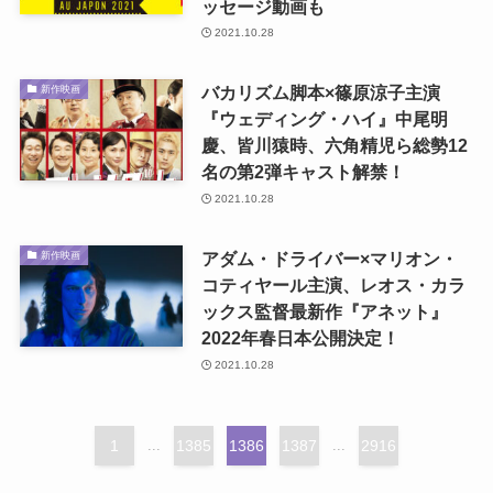
ッセージ動画も
2021.10.28
バカリズム脚本×篠原涼子主演
新作映画
『ウェディング・ハイ』中尾明
慶、皆川猿時、六角精児ら総勢12
名の第2弾キャスト解禁！
2021.10.28
アダム・ドライバー×マリオン・
新作映画
コティヤール主演、レオス・カラ
ックス監督最新作『アネット』
2022年春日本公開決定！
2021.10.28
1
...
1385
1386
1387
...
2916