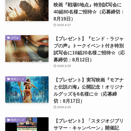
映画『戦場0地点』特別試写会に
40組80名様ご招待☆（応募締切：
8月19日）
2026.8.07
【プレゼント】『ヒンド・ラジャ
試写会
ブの声』トークイベント付き特別
試写会に10組20名様ご招待☆（応
募締切：8月12日）
2026.8.05
【プレゼント】実写映画『モアナ
映画グッズ
と伝説の海』公開記念！オリジナ
ルグッズを6名様に☆（応募締
切：8月17日）
2026.8.05
【プレゼント】「スタジオジブリ
映画グッズ
サマー・キャンペーン」開催記