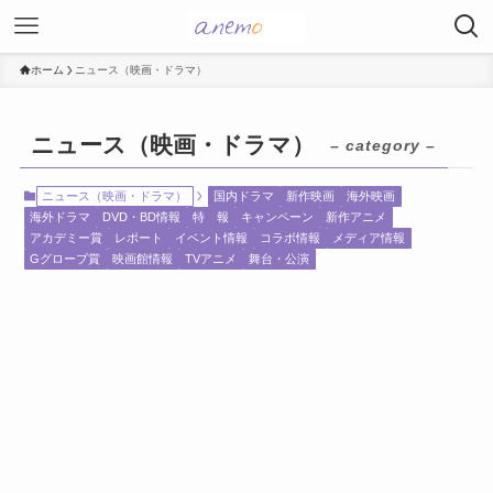
ホーム
ニュース（映画・ドラマ）
ニュース（映画・ドラマ）
– category –
ニュース（映画・ドラマ）
国内ドラマ
新作映画
海外映画
海外ドラマ
DVD・BD情報
特 報
キャンペーン
新作アニメ
アカデミー賞
レポート
イベント情報
コラボ情報
メディア情報
Gグローブ賞
映画館情報
TVアニメ
舞台・公演