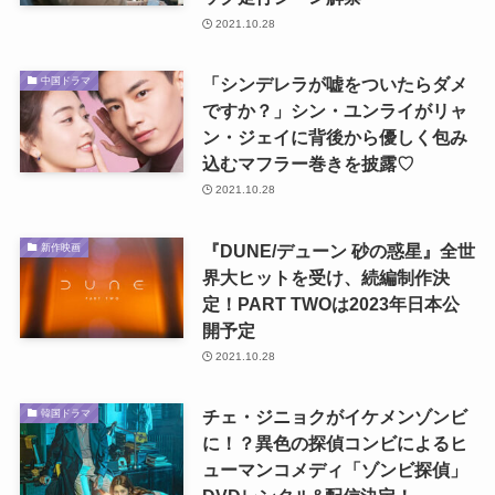
2021.10.28
「シンデレラが嘘をついたらダメ
中国ドラマ
ですか？」シン・ユンライがリャ
ン・ジェイに背後から優しく包み
込むマフラー巻きを披露♡
2021.10.28
『DUNE/デューン 砂の惑星』全世
新作映画
界大ヒットを受け、続編制作決
定！PART TWOは2023年日本公
開予定
2021.10.28
チェ・ジニョクがイケメンゾンビ
韓国ドラマ
に！？異色の探偵コンビによるヒ
ューマンコメディ「ゾンビ探偵」