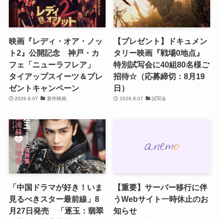
映画『レディ・オア・ノッ
【プレゼント】ドキュメン
ト2』公開記念 神戸・カ
タリー映画『戦場0地点』
フェ「ニューラフレア」
特別試写会に40組80名様ご
タイアップスイーツ＆プレ
招待☆（応募締切：8月19
ゼントキャンペーン
日）
2026.8.07
新作映画
2026.8.07
試写会
「中国ドラマが好き！いま
【重要】サーバー移行に伴
見るべきスター最前線」8
うWebサイト一時休止のお
月27日発売 「逐玉：翡翠
知らせ