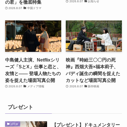
の君」を徹底特集
2026.8.07
お知らせ
2026.8.07
中国ドラマ
中島健人主演、Netflixシリ
映画『時給三〇〇円の死
ーズ「SとX」仕事と恋と、
神』西畑大吾×福本莉子、
友情と―― 登場人物たちの
バディ誕生の瞬間を捉えた
姿を捉えた場面写真公開
カットなど場面写真公開
2026.8.07
メディア情報
2026.8.07
新作映画
プレゼント
【プレゼント】ドキュメンタリー
試写会