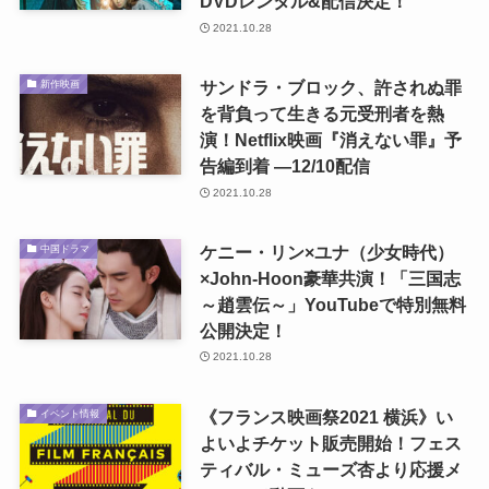
DVDレンタル&配信決定！
2021.10.28
サンドラ・ブロック、許されぬ罪
新作映画
を背負って生きる元受刑者を熱
演！Netflix映画『消えない罪』予
告編到着 ―12/10配信
2021.10.28
ケニー・リン×ユナ（少女時代）
中国ドラマ
×John-Hoon豪華共演！「三国志
～趙雲伝～」YouTubeで特別無料
公開決定！
2021.10.28
《フランス映画祭2021 横浜》い
イベント情報
よいよチケット販売開始！フェス
ティバル・ミューズ杏より応援メ