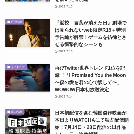
2021.7.15
『返校 言葉が消えた日』劇場で
台湾映画
は見られないweb限定R15＋特別
予告編が解禁！ゲームを彷彿とさ
せる衝撃的なシーンも
2021.7.15
再びTwitter世界トレンド1位を記
タイドラマ
録︕「I Promised You the Moon
〜僕の愛を君の⼼で訳して〜」
WOWOW日本初放送決定
2021.7.14
日本初配信を含む韓国傑作映画が
韓国映画
本日よりWATCHAにて独占配信開
始！7月14日・28日配信の11作品