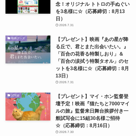
念！オリジナル トトロの手ぬぐい
を3名様に☆（応募締切：8月13
日）
2026.7.31
【プレゼント】映画『あの星が降
映画グッズ
る丘で、君とまた出会いたい。』
「百合の花香る特製しおり」＆
「百合の涙拭う特製タオル」のセ
ットを3名様に☆（応募締切：8月
13日）
2026.7.31
【プレゼント】マイ・ホン監督登
試写会
壇予定！映画『猫たちと7000マイ
ルの旅』監督来日舞台挨拶付き一
般試写会に15組30名様ご招待
☆（応募締切：8月16日）
2026.7.30