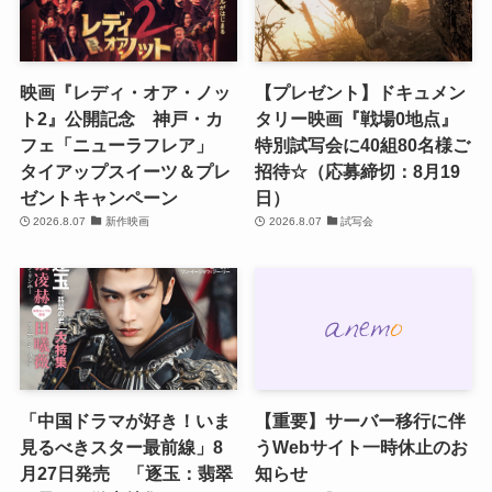
映画『レディ・オア・ノッ
【プレゼント】ドキュメン
ト2』公開記念 神戸・カ
タリー映画『戦場0地点』
フェ「ニューラフレア」
特別試写会に40組80名様ご
タイアップスイーツ＆プレ
招待☆（応募締切：8月19
ゼントキャンペーン
日）
2026.8.07
新作映画
2026.8.07
試写会
「中国ドラマが好き！いま
【重要】サーバー移行に伴
見るべきスター最前線」8
うWebサイト一時休止のお
月27日発売 「逐玉：翡翠
知らせ