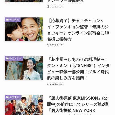
トレーラー映像解禁
2021.7.14
【応募終了】チャ・テヒョン×
韓国映画
イ・ファンギョン監督『奇跡のジ
ョッキー』オンライン試写会に10
名様ご招待☆
2021.7.13
「花小厨～しあわせの料理帖～」
中国ドラマ
タン・ミン（元“SNH48”）インタ
ビュー映像一部公開！グルメ時代
劇の楽しみ方を指南！
2021.7.13
『唐人街探偵 東京MISSION』(公
中国映画
開中)の前作にしてシリーズ第2弾
『唐人街探偵 NEW YORK