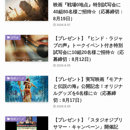
映画『戦場0地点』特別試写会に
40組80名様ご招待☆（応募締切：
8月19日）
2026.8.07
【プレゼント】『ヒンド・ラジャ
試写会
ブの声』トークイベント付き特別
試写会に10組20名様ご招待☆（応
募締切：8月12日）
2026.8.05
【プレゼント】実写映画『モアナ
映画グッズ
と伝説の海』公開記念！オリジナ
ルグッズを6名様に☆（応募締
切：8月17日）
2026.8.05
【プレゼント】「スタジオジブリ
映画グッズ
サマー・キャンペーン」開催記