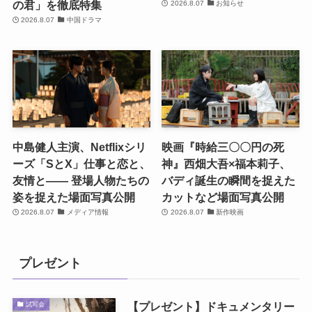
の君」を徹底特集
2026.8.07
お知らせ
2026.8.07
中国ドラマ
中島健人主演、Netflixシリ
映画『時給三〇〇円の死
ーズ「SとX」仕事と恋と、
神』西畑大吾×福本莉子、
友情と―― 登場人物たちの
バディ誕生の瞬間を捉えた
姿を捉えた場面写真公開
カットなど場面写真公開
2026.8.07
メディア情報
2026.8.07
新作映画
プレゼント
【プレゼント】ドキュメンタリー
試写会