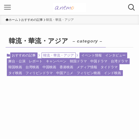
ホーム
おすすめの記事
韓流・華流・アジア
韓流・華流・アジア
– category –
おすすめの記事
韓流・華流・アジア
イベント情報
インタビュー
舞台・公演
レポート
キャンペーン
韓国ドラマ
中国ドラマ
台湾ドラマ
韓国映画
台湾映画
中国映画
香港映画
メディア情報
タイドラマ
タイ映画
フィリピンドラマ
中国アニメ
フィリピン映画
インド映画