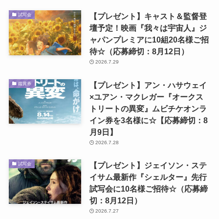
【プレゼント】キャスト＆監督登
試写会
壇予定！映画『我々は宇宙人』ジ
ャパンプレミアに10組20名様ご招
待☆（応募締切：8月12日）
2026.7.29
【プレゼント】アン・ハサウェイ
鑑賞券
×ユアン・マクレガー『オークス
トリートの異変』ムビチケオンラ
イン券を3名様に☆【応募締切：8
月9日】
2026.7.28
【プレゼント】ジェイソン・ステ
試写会
イサム最新作『シェルター』先行
試写会に10名様ご招待☆（応募締
切：8月12日）
2026.7.27