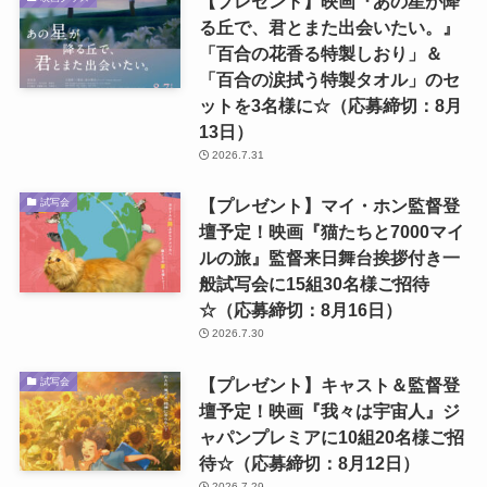
【プレゼント】映画『あの星が降
る丘で、君とまた出会いたい。』
「百合の花香る特製しおり」＆
「百合の涙拭う特製タオル」のセ
ットを3名様に☆（応募締切：8月
13日）
2026.7.31
【プレゼント】マイ・ホン監督登
試写会
壇予定！映画『猫たちと7000マイ
ルの旅』監督来日舞台挨拶付き一
般試写会に15組30名様ご招待
☆（応募締切：8月16日）
2026.7.30
【プレゼント】キャスト＆監督登
試写会
壇予定！映画『我々は宇宙人』ジ
ャパンプレミアに10組20名様ご招
待☆（応募締切：8月12日）
2026.7.29