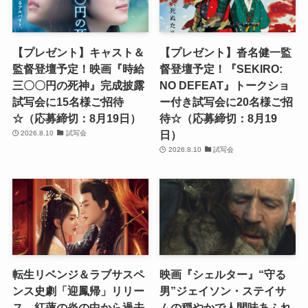
【プレゼント】キャスト＆
【プレゼント】沓名健一監
監督登壇予定！映画『時給
督登壇予定！『SEKIRO:
三〇〇円の死神』完成披露
NO DEFEAT』トークショ
試写会に15名様ご招待
ー付き試写会に20名様ご招
☆（応募締切：8月19日）
待☆（応募締切：8月19
日）
2026.8.10
試写会
2026.8.10
試写会
転生リベンジ＆ラブサスペ
映画『シェルター』“守る
ンス史劇「迎鳳帰」リリー
男”ジェイソン・ステイサ
ス 紅蓮の炎の中から過去
ムの穏やかで人間味あふれ