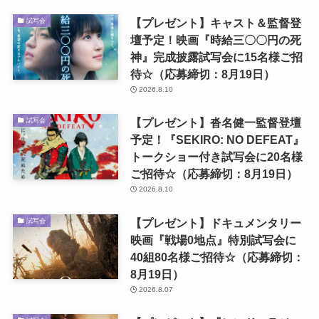
【プレゼント】キャスト＆監督登
試写会
壇予定！映画『時給三〇〇円の死
神』完成披露試写会に15名様ご招
待☆（応募締切：8月19日）
2026.8.10
【プレゼント】沓名健一監督登壇
試写会
予定！『SEKIRO: NO DEFEAT』
トークショー付き試写会に20名様
ご招待☆（応募締切：8月19日）
2026.8.10
【プレゼント】ドキュメンタリー
試写会
映画『戦場0地点』特別試写会に
40組80名様ご招待☆（応募締切：
8月19日）
2026.8.07