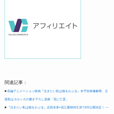
関連記事：
■
長編アニメーション映画『泣きたい私は猫をかぶる』本予告映像解禁、主
題歌はヨルシカの書き下ろし楽曲「花に亡霊」
■
『泣きたい私は猫をかぶる』志田未来×花江夏樹W主演で6/5公開決定！ ―