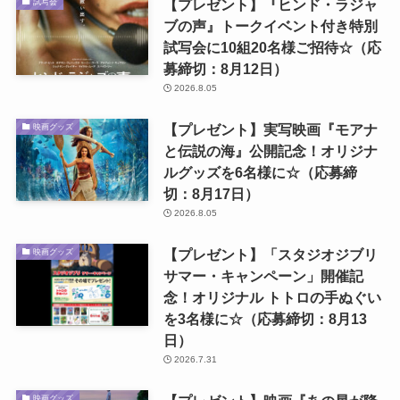
【プレゼント】『ヒンド・ラジャ
試写会
ブの声』トークイベント付き特別
試写会に10組20名様ご招待☆（応
募締切：8月12日）
2026.8.05
【プレゼント】実写映画『モアナ
映画グッズ
と伝説の海』公開記念！オリジナ
ルグッズを6名様に☆（応募締
切：8月17日）
2026.8.05
【プレゼント】「スタジオジブリ
映画グッズ
サマー・キャンペーン」開催記
念！オリジナル トトロの手ぬぐい
を3名様に☆（応募締切：8月13
日）
2026.7.31
映画グッズ