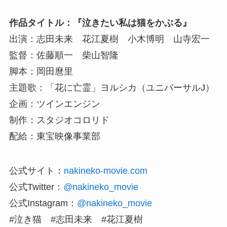
作品タイトル：『泣きたい私は猫をかぶる』
出演：志田未来 花江夏樹 小木博明 山寺宏一
監督：佐藤順一 柴山智隆
脚本：岡田麿里
主題歌：「花に亡霊」ヨルシカ（ユニバーサルJ）
企画：ツインエンジン
制作：スタジオコロリド
配給：東宝映像事業部
公式サイト：
nakineko-movie.com
公式Twitter：
@nakineko_movie
公式Instagram：
@nakineko_movie
#泣き猫 #志田未来 #花江夏樹