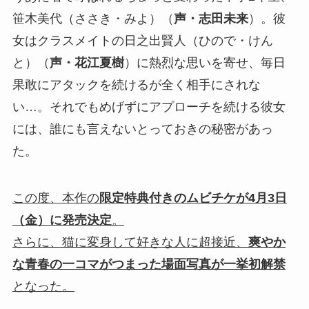
笹木美代（ささき・みよ）（
声・志田未来
）。彼
女はクラスメイトの日之出賢人（ひので・けん
と）（
声・花江夏樹
）に熱烈な思いを寄せ、毎日
果敢にアタックを続けるが全く相手にされな
い…。それでもめげずにアプローチを続ける彼女
には、誰にも言えないとっておきの秘密があっ
た。
この度、本作の
限定特典付きのムビチケが4月3日
（金）に発売決定
。
さらに、猫に変身して好きな人に超接近、
爽やか
な青春の一コマがつまった場面写真が一挙初解禁
となった。