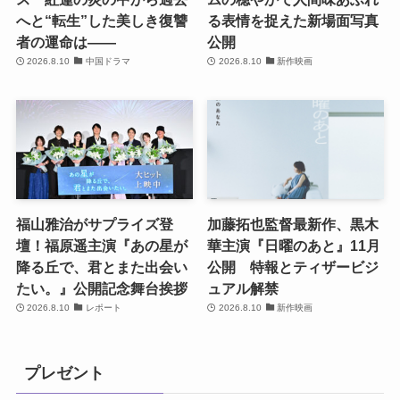
へと“転生”した美しき復讐
る表情を捉えた新場面写真
者の運命は――
公開
2026.8.10
中国ドラマ
2026.8.10
新作映画
福山雅治がサプライズ登
加藤拓也監督最新作、黒木
壇！福原遥主演『あの星が
華主演『日曜のあと』11月
降る丘で、君とまた出会い
公開 特報とティザービジ
たい。』公開記念舞台挨拶
ュアル解禁
2026.8.10
レポート
2026.8.10
新作映画
プレゼント