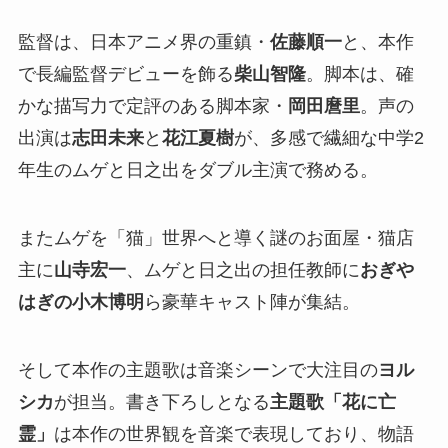
監督は、日本アニメ界の重鎮・
佐藤順一
と、本作
で長編監督デビューを飾る
柴山智隆
。脚本は、確
かな描写力で定評のある脚本家・
岡田麿里
。声の
出演は
志田未来
と
花江夏樹
が、多感で繊細な中学2
年生のムゲと日之出をダブル主演で務める。
またムゲを「猫」世界へと導く謎のお面屋・猫店
主に
山寺宏一
、ムゲと日之出の担任教師に
おぎや
はぎの小木博明
ら豪華キャスト陣が集結。
そして本作の主題歌は音楽シーンで大注目の
ヨル
シカ
が担当。書き下ろしとなる
主題歌「花に亡
霊」
は本作の世界観を音楽で表現しており、物語