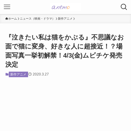
ホーム
ニュース（映画・ドラマ）
新作アニメ
『泣きたい私は猫をかぶる』不思議なお
面で猫に変身、好きな人に超接近！？場
面写真一挙初解禁！4/3(金)ムビチケ発売
決定
2020.3.27
新作アニメ