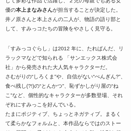
して多彩な作品で活躍し、２児の母親でもある女
優の
本上まなみさん
が担当することが決定した。
井ノ原さんと本上さんの二人が、物語の語り部と
して、すみっコたちの冒険をやさしく見守る。
「すみっコぐらし」は2012 年に、たれぱんだ、リ
ラックマなどで知られる 「サンエックス株式会
社」から発売された大人気キャラクターだ。
さむがりの“しろくま”や、自信がない“ぺんぎん?”、
食べ残し(?!)の“とんかつ”、恥ずかしがり屋の“ね
こ”など、個性的なキャラクターが多数登場、それ
ぞれにすみっこを好んでいる。
たまにポジティブ、ちょっとネガティブ。まるく
て柔らかなフォルムと、本作品ならではのストー