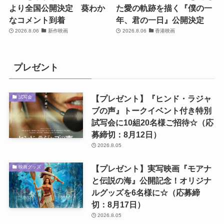
より全国公開決定 葵わか
た愛の軌跡を描く『僕の一
なコメント到着
年、君の一日』公開決定
2026.8.06
新作映画
2026.8.06
香港映画
プレゼント
【プレゼント】『ヒンド・ラジャ
試写会
ブの声』トークイベント付き特別
試写会に10組20名様ご招待☆（応
募締切：8月12日）
2026.8.05
【プレゼント】実写映画『モアナ
映画グッズ
と伝説の海』公開記念！オリジナ
ルグッズを6名様に☆（応募締
切：8月17日）
2026.8.05