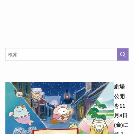
劇場
公開
を11
月8日
(金)に