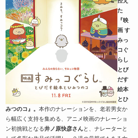
控え
た
『映
画 す
みっ
コぐ
らし
とび
だす
絵本
とひ
みつのコ』。
本作のナレーションを、老若男女か
ら幅広く支持を集める、アニメ映画のナレーショ
ン初挑戦となる
井ノ原快彦さん
と、ナレーターと