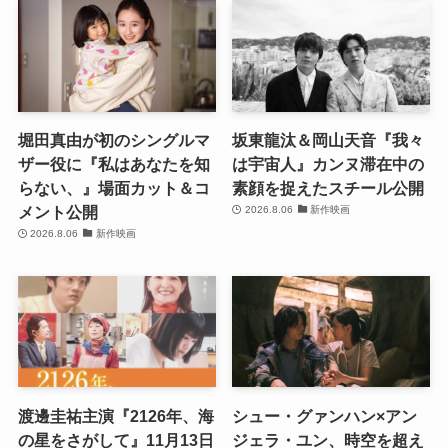
堀田真由が初のシングルマ
坂東龍汰＆岡山天音『我々
ザー役に『私はあなたを知
は宇宙人』カンヌ滞在中の
らない、』場面カット＆コ
素顔を捉えたスチール公開
メント公開
2026.8.06
新作映画
2026.8.06
新作映画
渡邊圭祐主演『2126年、海
シュー・グァンハン×アン
の星をさがして』11月13日
ジェラ・ユン、時空を超え