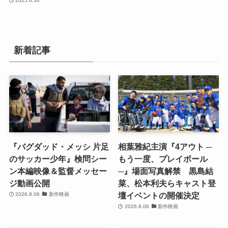
2025.6.30
新着記事
『バグダッド・メッシ 片足
相葉雅紀主演『4アウト ─
のサッカー少年』検問シー
もう一度、プレイボール
ン本編映像＆監督メッセー
─』場面写真解禁 黒島結
ジ動画公開
菜、松本利夫らキャスト登
壇イベントの開催決定
2026.8.06
新作映画
2026.8.06
新作映画