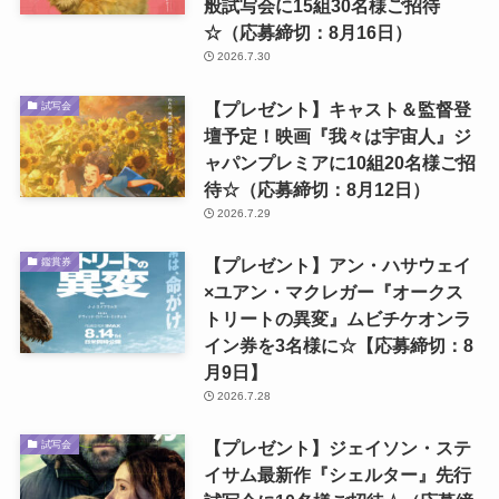
般試写会に15組30名様ご招待
☆（応募締切：8月16日）
2026.7.30
【プレゼント】キャスト＆監督登
試写会
壇予定！映画『我々は宇宙人』ジ
ャパンプレミアに10組20名様ご招
待☆（応募締切：8月12日）
2026.7.29
【プレゼント】アン・ハサウェイ
鑑賞券
×ユアン・マクレガー『オークス
トリートの異変』ムビチケオンラ
イン券を3名様に☆【応募締切：8
月9日】
2026.7.28
【プレゼント】ジェイソン・ステ
試写会
イサム最新作『シェルター』先行