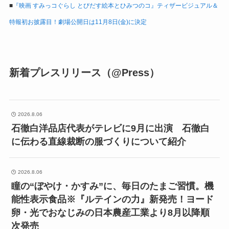
■
『映画 すみっコぐらし とびだす絵本とひみつのコ』ティザービジュアル＆
特報初お披露目！劇場公開日は11月8日(金)に決定
新着プレスリリース（@Press）
2026.8.06
石徹白洋品店代表がテレビに9月に出演 石徹白
に伝わる直線裁断の服づくりについて紹介
2026.8.06
瞳の“ぼやけ・かすみ”に、毎日のたまご習慣。機
能性表示食品※『ルテインの力』新発売！ヨード
卵・光でおなじみの日本農産工業より8月以降順
次発売