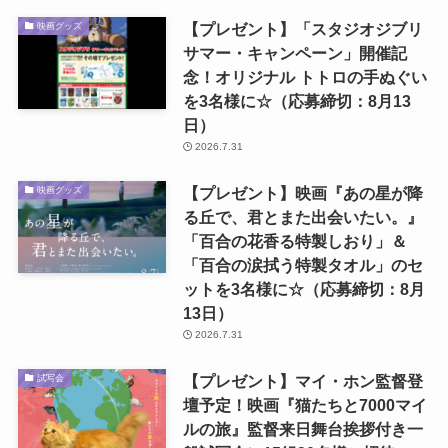
【プレゼント】「スタジオジブリ
映画グッズ
サマー・キャンペーン」開催記
念！オリジナル トトロの手ぬぐい
を3名様に☆（応募締切：8月13
日）
2026.7.31
【プレゼント】映画『あの星が降
映画グッズ
る丘で、君とまた出会いたい。』
「百合の花香る特製しおり」＆
「百合の涙拭う特製タオル」のセ
ットを3名様に☆（応募締切：8月
13日）
2026.7.31
【プレゼント】マイ・ホン監督登
試写会
壇予定！映画『猫たちと7000マイ
ルの旅』監督来日舞台挨拶付き一