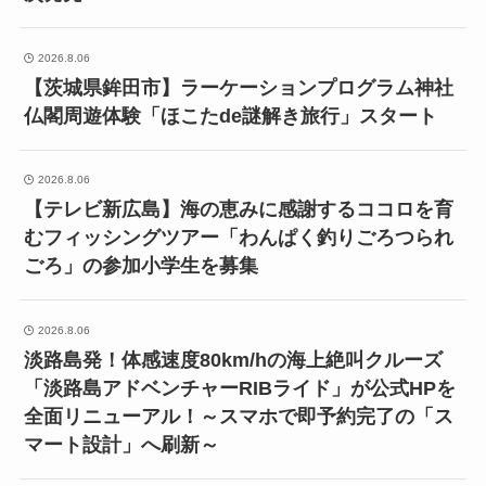
2026.8.06
【茨城県鉾田市】ラーケーションプログラム神社
仏閣周遊体験「ほこたde謎解き旅行」スタート
2026.8.06
【テレビ新広島】海の恵みに感謝するココロを育
むフィッシングツアー「わんぱく釣りごろつられ
ごろ」の参加小学生を募集
2026.8.06
淡路島発！体感速度80km/hの海上絶叫クルーズ
「淡路島アドベンチャーRIBライド」が公式HPを
全面リニューアル！～スマホで即予約完了の「ス
マート設計」へ刷新～