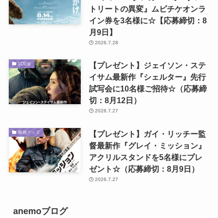
トリートの異変』ムビチケオンラ
イン券を3名様に☆【応募締切：8
月9日】
2026.7.28
【プレゼント】ジェイソン・ステ
試写会
イサム最新作『シェルター』先行
試写会に10名様ご招待☆（応募締
切：8月12日）
2026.7.27
【プレゼント】ガイ・リッチー監
映画グッズ
督最新作『グレイ・ミッション』
アクリルスタンドを5名様にプレ
ゼント☆（応募締切：8月9日）
2026.7.27
anemoブログ