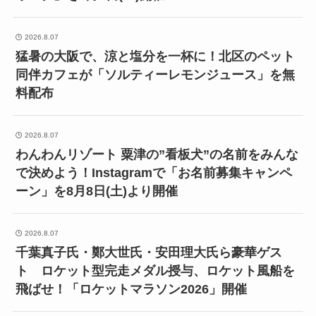
2026.8.07
猛暑の大阪で、涼と塩分を一杯に！北区のペット
同伴カフェが「ソルティーレモンジュース」を無
料配布
2026.8.07
わんわんリゾート 粟津の”看板犬”の名前をみんな
で決めよう！Instagramで「お名前募集キャンペ
ーン」を8月8日(土)より開催
2026.8.07
千葉真子氏・鄭大世氏・安田理大氏ら豪華ゲス
ト ロケット型完走メダル授与、ロケット風船を
飛ばせ！「ロケットマラソン2026」開催