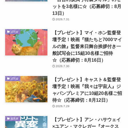
ットを3名様に☆（応募締切：8月
13日）
2026.7.31
【プレゼント】マイ・ホン監督登
試写会
壇予定！映画『猫たちと7000マイ
ルの旅』監督来日舞台挨拶付き一
般試写会に15組30名様ご招待
☆（応募締切：8月16日）
2026.7.30
【プレゼント】キャスト＆監督登
試写会
壇予定！映画『我々は宇宙人』ジ
ャパンプレミアに10組20名様ご招
待☆（応募締切：8月12日）
2026.7.29
【プレゼント】アン・ハサウェイ
鑑賞券
×ユアン・マクレガー『オークス