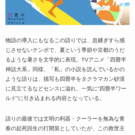
物語の導入にもなるこの語りでは、息継ぎすら感
じさせないテンポで、夏という季節や京都のうだ
るような暑さを文学的に表現。TVアニメ「四畳半
神話大系」同様、「私」の小説を読んでいるかの
ような語りは、描写も四畳半をタクラマカン砂漠
に見立てるなどセンスに溢れ、一気に”四畳半ワー
ルド”に引き込まれる内容となっている。
語りの最後では文明の利器・クーラーを無為な青
春の起死回生の打開策としていたが、この救世主