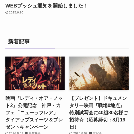
WEBプッシュ通知を開始しました！
2025.6.30
新着記事
映画『レディ・オア・ノッ
【プレゼント】ドキュメン
ト2』公開記念 神戸・カ
タリー映画『戦場0地点』
フェ「ニューラフレア」
特別試写会に40組80名様ご
タイアップスイーツ＆プレ
招待☆（応募締切：8月19
ゼントキャンペーン
日）
2026.8.07
新作映画
2026.8.07
試写会