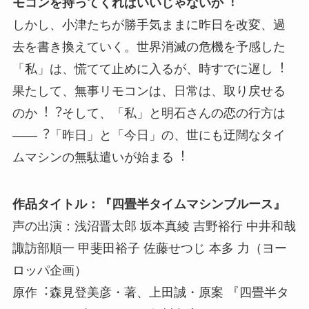
モコンを持ってくればいいじゃないか︕
しかし、小津たちが勝手気ままに昨日を改変、過
去を書き換えていく。世界消滅の危機を予感した
「私」は、慌てて止めに入るが、時すでに遅し︕
果たして、無事リモコンは、日常は、取り戻せる
のか︕︖そして、「私」と明石さんの恋の行方は
――︖「昨日」と「今日」の、世にも迂闊なタイ
ムマシンの無駄遣いが始まる︕
作品タイトル：『四畳半タイムマシンブルース』
声の出演：浅沼晋太郎 坂本真綾 吉野裕⾏ 中井和哉
諏訪部順一 甲斐田裕子 佐藤せつじ 本多 ⼒（ヨー
ロッパ企画）
原作︓森⾒登美彦・著、上田誠・原案 『四畳半タ