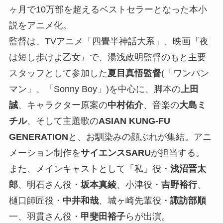
ヶ⽉で10万部を超えるベストセラーとなった本⼩
説をアニメ化。
監督は、TVアニメ「四畳半神話⼤系」、映画『夜
は短し歩けよ⼄⼥』で、湯浅政明監督のもと主要
スタッフとして参加した
夏目真悟監督
(「ワンパン
マン」、「Sonny Boy」)を中⼼に、脚本の
上⽥
誠
、キャラクター原案の
中村佑介
、⾳楽の
⼤島ミ
チル
、そして主題歌の
ASIAN KUNG-FU
GENERATION
と、お馴染みの顔ぶれが集結。アニ
メーション制作を
サイエンスSARU
が担当する。
また、メインキャストとして「私」役・
浅沼晋太
郎
、明⽯さん役・
坂本真綾
、⼩津役・
吉野裕⾏
、
樋⼝師匠役・
中井和哉
、城ヶ崎先輩役・
諏訪部順
⼀、⽻貫さん役・
甲斐⽥裕⼦
らが出演。