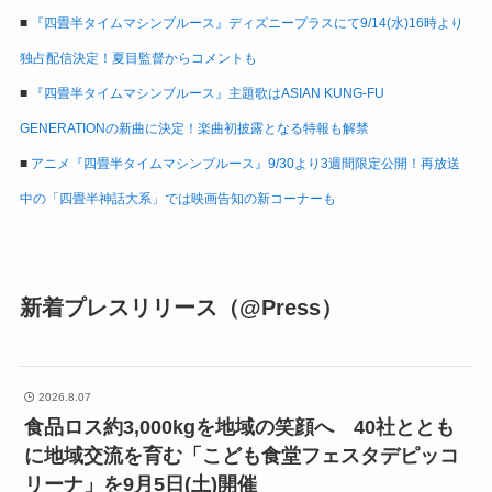
■
『四畳半タイムマシンブルース』ディズニープラスにて9/14(水)16時より
独占配信決定！夏目監督からコメントも
■
『四畳半タイムマシンブルース』主題歌はASIAN KUNG-FU
GENERATIONの新曲に決定！楽曲初披露となる特報も解禁
■
アニメ『四畳半タイムマシンブルース』9/30より3週間限定公開！再放送
中の「四畳半神話大系」では映画告知の新コーナーも
新着プレスリリース（@Press）
2026.8.07
食品ロス約3,000kgを地域の笑顔へ 40社ととも
に地域交流を育む「こども食堂フェスタデピッコ
リーナ」を9月5日(土)開催