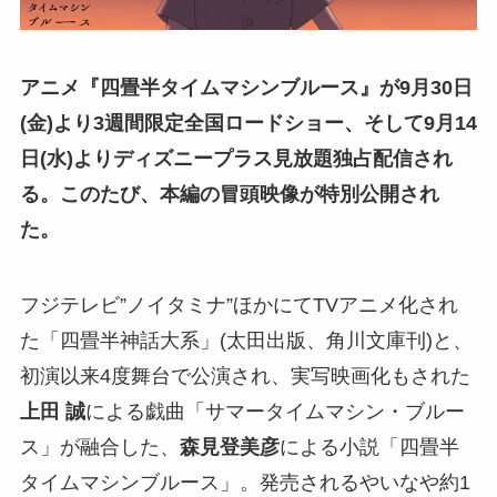
アニメ『四畳半タイムマシンブルース』が9月30日
(金)より3週間限定全国ロードショー、そして9月14
日(水)よりディズニープラス見放題独占配信され
る。このたび、本編の冒頭映像が特別公開され
た。
フジテレビ”ノイタミナ”ほかにてTVアニメ化され
た「四畳半神話⼤系」(太⽥出版、角川⽂庫刊)と、
初演以来4度舞台で公演され、実写映画化もされた
上⽥ 誠
による戯曲「サマータイムマシン・ブルー
ス」が融合した、
森見登美彦
による⼩説「四畳半
タイムマシンブルース」。発売されるやいなや約1