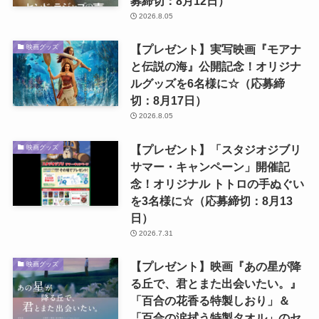
募締切：8月12日）
2026.8.05
【プレゼント】実写映画『モアナ
映画グッズ
と伝説の海』公開記念！オリジナ
ルグッズを6名様に☆（応募締
切：8月17日）
2026.8.05
【プレゼント】「スタジオジブリ
映画グッズ
サマー・キャンペーン」開催記
念！オリジナル トトロの手ぬぐい
を3名様に☆（応募締切：8月13
日）
2026.7.31
【プレゼント】映画『あの星が降
映画グッズ
る丘で、君とまた出会いたい。』
「百合の花香る特製しおり」＆
「百合の涙拭う特製タオル」のセ