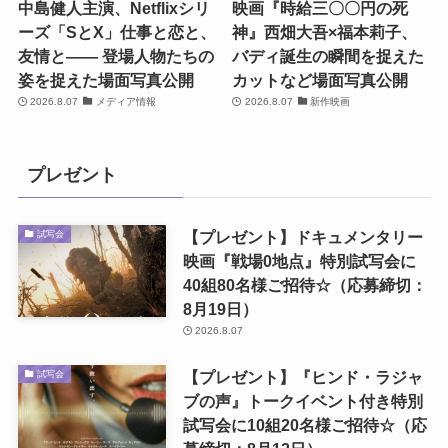
中島健人主演、Netflixシリ
映画『時給三〇〇円の死
ーズ「SとX」仕事と恋と、
神』西畑大吾×福本莉子、
友情と―― 登場人物たちの
バディ誕生の瞬間を捉えた
姿を捉えた場面写真公開
カットなど場面写真公開
2026.8.07
メディア情報
2026.8.07
新作映画
プレゼント
【プレゼント】ドキュメンタリー
試写会
映画『戦場0地点』特別試写会に
40組80名様ご招待☆（応募締切：
8月19日）
2026.8.07
【プレゼント】『ヒンド・ラジャ
試写会
ブの声』トークイベント付き特別
試写会に10組20名様ご招待☆（応