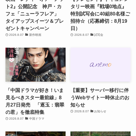
ト2』公開記念 神戸・カ
タリー映画『戦場0地点』
フェ「ニューラフレア」
特別試写会に40組80名様ご
タイアップスイーツ＆プレ
招待☆（応募締切：8月19
ゼントキャンペーン
日）
2026.8.07
新作映画
2026.8.07
試写会
「中国ドラマが好き！いま
【重要】サーバー移行に伴
見るべきスター最前線」8
うWebサイト一時休止のお
月27日発売 「逐玉：翡翠
知らせ
の君」を徹底特集
2026.8.07
お知らせ
2026.8.07
中国ドラマ