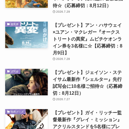
待☆（応募締切：8月12日）
2026.7.29
【プレゼント】アン・ハサウェイ
鑑賞券
×ユアン・マクレガー『オークス
トリートの異変』ムビチケオンラ
イン券を3名様に☆【応募締切：8
月9日】
2026.7.28
【プレゼント】ジェイソン・ステ
試写会
イサム最新作『シェルター』先行
試写会に10名様ご招待☆（応募締
切：8月12日）
2026.7.27
【プレゼント】ガイ・リッチー監
映画グッズ
督最新作『グレイ・ミッション』
アクリルスタンドを5名様にプレ