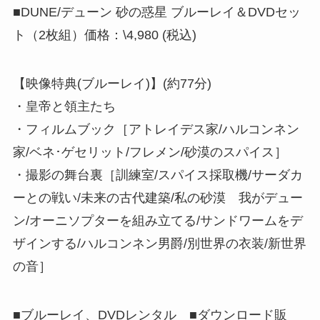
■DUNE/デューン 砂の惑星 ブルーレイ＆DVDセッ
ト（2枚組）価格：\4,980 (税込)
【映像特典(ブルーレイ)】(約77分)
・皇帝と領主たち
・フィルムブック［アトレイデス家/ハルコンネン
家/ベネ･ゲセリット/フレメン/砂漠のスパイス］
・撮影の舞台裏［訓練室/スパイス採取機/サーダカ
ーとの戦い/未来の古代建築/私の砂漠 我がデュー
ン/オーニソプターを組み立てる/サンドワームをデ
ザインする/ハルコンネン男爵/別世界の衣装/新世界
の音］
■ブルーレイ、DVDレンタル ■ダウンロード販