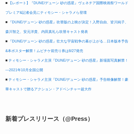
■
【レポート】『DUNE/デューン 砂の惑星』ヴェネチア国際映画祭ワールド
プレミア&記者会見にティモシー・シャラメら登壇
■
『DUNE/デューン 砂の惑星』吹替版の上映が決定！入野自由、皆川純子、
森川智之、安元洋貴、内田真礼ら吹替キャスト発表
■
『DUNE/デューン 砂の惑星』壮大な宇宙戦争の幕が上がる…日本版本予告
&本ポスター解禁！ムビチケ前売り券は8/27発売
■
ティモシー・シャラメ主演『DUNE/デューン 砂の惑星』新場面写真解禁！
―2021年10月全国公開
■
ティモシー・シャラメ主演『DUNE/デューン 砂の惑星』予告映像解禁！豪
華キャストで贈るアクション・アドベンチャー超大作
新着プレスリリース（@Press）