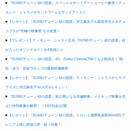
■
『DUNE/デューン 砂の惑星』スペシャルサンドアートムービー解禁！ティ
モシー・シャラメやサンドワームもサンドアートに
■
【レポート】『DUNE/デューン 砂の惑星』河北麻友子＆板垣李光人＆チョ
コプラが“究極の映像美”を大絶賛！
■
【プレゼント】ティモシー・シャラメ主演『DUNE/デューン 砂の惑星』砂
が入ったオリジナルペンを4名様に☆
■
『DUNE/デューン 砂の惑星』4D、Dolby Cinema(TM)でも上映決定！“熱
狂・迫力・宿命”3タイプの最新映像解禁
■
【レポート】『DUNE/デューン 砂の惑星』ティモシー・シャラメからサプ
ライズに河北麻友子＆LiLiCoもキュン！
■
『DUNE/デューン 砂の惑星』初公開となる本編映像、メイキング映像を交
えた特別映像が解禁！ ―10/15(金)公開
■
【レポート】『DUNE/デューン 砂の惑星』トロント国際映画祭IMAX(R)プ
レミア上映に絶賛の声、続々到着！