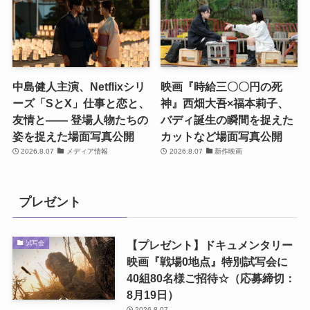
中島健人主演、Netflixシリ
映画『時給三〇〇円の死
ーズ「SとX」仕事と恋と、
神』西畑大吾×福本莉子、
友情と―― 登場人物たちの
バディ誕生の瞬間を捉えた
姿を捉えた場面写真公開
カットなど場面写真公開
2026.8.07
メディア情報
2026.8.07
新作映画
プレゼント
【プレゼント】ドキュメンタリー
試写会
映画『戦場0地点』特別試写会に
40組80名様ご招待☆（応募締切：
8月19日）
2026.8.07