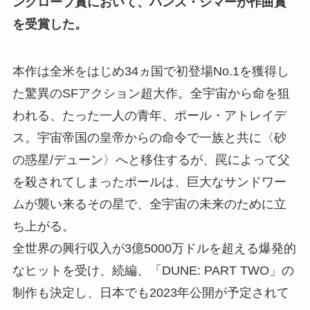
ングローブ賞において、ハンス・ジマーが作曲賞
を受賞した。
本作は全米をはじめ34ヵ国で初登場No.1を獲得し
た驚異のSFアクション超大作。全宇宙から命を狙
われる、たった一人の青年、ポール・アトレイデ
ス。宇宙帝国の皇帝からの命令で一族と共に〈砂
の惑星/デューン〉へと移住するが、罠によって父
を殺されてしまったポールは、巨大なサンドワー
ムが襲い来るその星で、全宇宙の未来のために立
ち上がる。
全世界の興行収入が3億5000万ドルを超える爆発的
なヒットを受け、続編、「DUNE: PART TWO」の
制作も決定し、日本でも2023年公開が予定されて