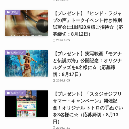
【プレゼント】『ヒンド・ラジャ
試写会
ブの声』トークイベント付き特別
試写会に10組20名様ご招待☆（応
募締切：8月12日）
2026.8.05
【プレゼント】実写映画『モアナ
映画グッズ
と伝説の海』公開記念！オリジナ
ルグッズを6名様に☆（応募締
切：8月17日）
2026.8.05
【プレゼント】「スタジオジブリ
映画グッズ
サマー・キャンペーン」開催記
念！オリジナル トトロの手ぬぐい
を3名様に☆（応募締切：8月13
日）
2026.7.31