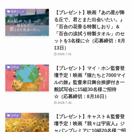
【プレゼント】映画『あの星が降
映画グッズ
る丘で、君とまた出会いたい。』
「百合の花香る特製しおり」＆
「百合の涙拭う特製タオル」のセ
ットを3名様に☆（応募締切：8月
13日）
2026.7.31
【プレゼント】マイ・ホン監督登
試写会
壇予定！映画『猫たちと7000マイ
ルの旅』監督来日舞台挨拶付き一
般試写会に15組30名様ご招待
☆（応募締切：8月16日）
2026.7.30
【プレゼント】キャスト＆監督登
試写会
壇予定！映画『我々は宇宙人』ジ
ャパンプレミアに10組20名様ご招