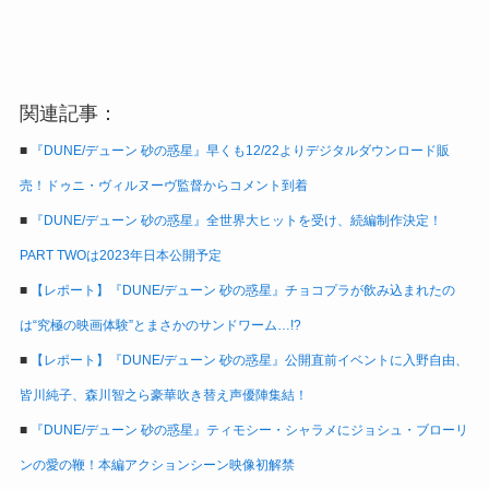
関連記事：
■
『DUNE/デューン 砂の惑星』早くも12/22よりデジタルダウンロード販
売！ドゥニ・ヴィルヌーヴ監督からコメント到着
■
『DUNE/デューン 砂の惑星』全世界大ヒットを受け、続編制作決定！
PART TWOは2023年日本公開予定
■
【レポート】『DUNE/デューン 砂の惑星』チョコプラが飲み込まれたの
は“究極の映画体験”とまさかのサンドワーム…!?
■
【レポート】『DUNE/デューン 砂の惑星』公開直前イベントに入野自由、
皆川純子、森川智之ら豪華吹き替え声優陣集結！
■
『DUNE/デューン 砂の惑星』ティモシー・シャラメにジョシュ・ブローリ
ンの愛の鞭！本編アクションシーン映像初解禁