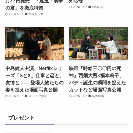
月27日発売 「逐玉：翡翠
知らせ
の君」を徹底特集
2026.8.07
お知らせ
2026.8.07
中国ドラマ
中島健人主演、Netflixシリ
映画『時給三〇〇円の死
ーズ「SとX」仕事と恋と、
神』西畑大吾×福本莉子、
友情と―― 登場人物たちの
バディ誕生の瞬間を捉えた
姿を捉えた場面写真公開
カットなど場面写真公開
2026.8.07
メディア情報
2026.8.07
新作映画
プレゼント