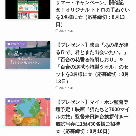
サマー・キャンペーン」開催記
念！オリジナル トトロの手ぬぐい
を3名様に☆（応募締切：8月13
日）
2026.7.31
【プレゼント】映画『あの星が降
映画グッズ
る丘で、君とまた出会いたい。』
「百合の花香る特製しおり」＆
「百合の涙拭う特製タオル」のセ
ットを3名様に☆（応募締切：8月
13日）
2026.7.31
【プレゼント】マイ・ホン監督登
試写会
壇予定！映画『猫たちと7000マイ
ルの旅』監督来日舞台挨拶付き一
般試写会に15組30名様ご招待
☆（応募締切：8月16日）