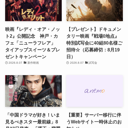
映画『レディ・オア・ノッ
【プレゼント】ドキュメン
ト2』公開記念 神戸・カ
タリー映画『戦場0地点』
フェ「ニューラフレア」
特別試写会に40組80名様ご
タイアップスイーツ＆プレ
招待☆（応募締切：8月19
ゼントキャンペーン
日）
2026.8.07
新作映画
2026.8.07
試写会
「中国ドラマが好き！いま
【重要】サーバー移行に伴
見るべきスター最前線」8
うWebサイト一時休止のお