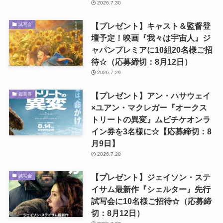
2026.7.30
【プレゼント】キャスト＆監督登
試写会
壇予定！映画『我々は宇宙人』ジ
ャパンプレミアに10組20名様ご招
待☆（応募締切：8月12日）
2026.7.29
【プレゼント】アン・ハサウェイ
鑑賞券
×ユアン・マクレガー『オークス
トリートの異変』ムビチケオンラ
イン券を3名様に☆【応募締切：8
月9日】
2026.7.28
【プレゼント】ジェイソン・ステ
試写会
イサム最新作『シェルター』先行
試写会に10名様ご招待☆（応募締
切：8月12日）