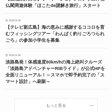
仏閣周遊体験「ほこたde謎解き旅行」スタート
2026.8.06
【テレビ新広島】海の恵みに感謝するココロを育
むフィッシングツアー「わんぱく釣りごろつられ
ごろ」の参加小学生を募集
2026.8.06
淡路島発！体感速度80km/hの海上絶叫クルーズ
「淡路島アドベンチャーRIBライド」が公式HPを
全面リニューアル！～スマホで即予約完了の「ス
マート設計」へ刷新～
もっと見る