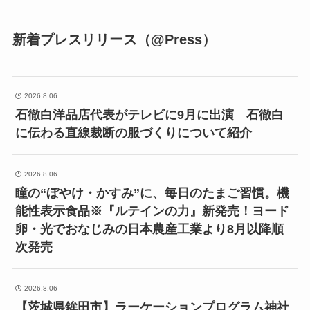
新着プレスリリース（@Press）
2026.8.06
石徹白洋品店代表がテレビに9月に出演 石徹白
に伝わる直線裁断の服づくりについて紹介
2026.8.06
瞳の“ぼやけ・かすみ”に、毎日のたまご習慣。機
能性表示食品※『ルテインの力』新発売！ヨード
卵・光でおなじみの日本農産工業より8月以降順
次発売
2026.8.06
【茨城県鉾田市】ラーケーションプログラム神社