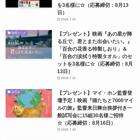
を3名様に☆（応募締切：8月13
日）
2026.7.31
【プレゼント】映画『あの星が降
映画グッズ
る丘で、君とまた出会いたい。』
「百合の花香る特製しおり」＆
「百合の涙拭う特製タオル」のセ
ットを3名様に☆（応募締切：8月
13日）
2026.7.31
【プレゼント】マイ・ホン監督登
試写会
壇予定！映画『猫たちと7000マイ
ルの旅』監督来日舞台挨拶付き一
般試写会に15組30名様ご招待
☆（応募締切：8月16日）
2026.7.30