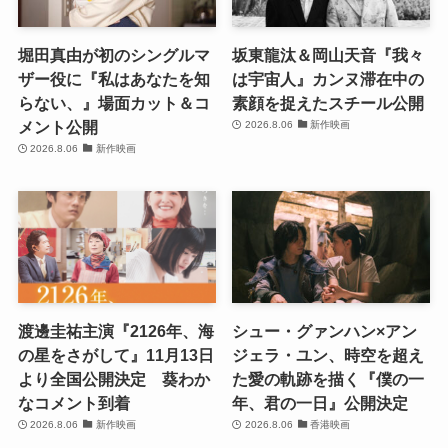
堀田真由が初のシングルマ
坂東龍汰＆岡山天音『我々
ザー役に『私はあなたを知
は宇宙人』カンヌ滞在中の
らない、』場面カット＆コ
素顔を捉えたスチール公開
メント公開
2026.8.06
新作映画
2026.8.06
新作映画
渡邊圭祐主演『2126年、海
シュー・グァンハン×アン
の星をさがして』11月13日
ジェラ・ユン、時空を超え
より全国公開決定 葵わか
た愛の軌跡を描く『僕の一
なコメント到着
年、君の一日』公開決定
2026.8.06
新作映画
2026.8.06
香港映画