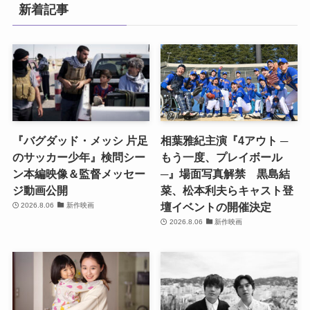
新着記事
『バグダッド・メッシ 片足
相葉雅紀主演『4アウト ─
のサッカー少年』検問シー
もう一度、プレイボール
ン本編映像＆監督メッセー
─』場面写真解禁 黒島結
ジ動画公開
菜、松本利夫らキャスト登
壇イベントの開催決定
2026.8.06
新作映画
2026.8.06
新作映画