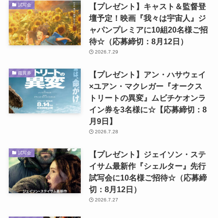
【プレゼント】キャスト＆監督登
試写会
壇予定！映画『我々は宇宙人』ジ
ャパンプレミアに10組20名様ご招
待☆（応募締切：8月12日）
2026.7.29
【プレゼント】アン・ハサウェイ
鑑賞券
×ユアン・マクレガー『オークス
トリートの異変』ムビチケオンラ
イン券を3名様に☆【応募締切：8
月9日】
2026.7.28
【プレゼント】ジェイソン・ステ
試写会
イサム最新作『シェルター』先行
試写会に10名様ご招待☆（応募締
切：8月12日）
2026.7.27