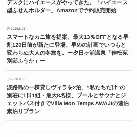
デスクにハイエースがやってきた。「ハイエース
型ふせんホルダー」Amazonで予約販売開始
2026.8.08
スマートなカニ旅を提案。最大13％OFFとなる早
割120日前が新たに登場。早めの計画でいつもと
変わらぬ大人の冬旅を。ー夕日ヶ浦温泉「佳松苑
別邸ふうか」ー
2026.8.08
淡路島の一棟貸しヴィラを2泊、”私たちだけ”の
別荘に1日1組・最大8名様、プールとサウナとジ
ェットバス付きでVilla Mon Temps AWAJIの連泊
素泊りプラン