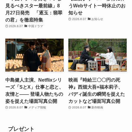
見るべきスター最前線」8
うWebサイト一時休止のお
月27日発売 「逐玉：翡翠
知らせ
の君」を徹底特集
2026.8.07
お知らせ
2026.8.07
中国ドラマ
中島健人主演、Netflixシリ
映画『時給三〇〇円の死
ーズ「SとX」仕事と恋と、
神』西畑大吾×福本莉子、
友情と―― 登場人物たちの
バディ誕生の瞬間を捉えた
姿を捉えた場面写真公開
カットなど場面写真公開
2026.8.07
メディア情報
2026.8.07
新作映画
プレゼント