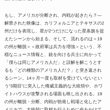
もし、アメリカが分断され、内戦が起きたら？―
解禁された映像は、カリフォルニアとテキサスの2
州だけを表現し、星が2つだけになった星条旗を捉
えたシーンから始まる。そして、流れるのは＜19
の州が離脱＞＜政府軍は兵力を増強＞という、不
穏なニュース情報と、銃を向ける兵士に向かって
「僕らは同じアメリカ人だ」と誤解を解こうとす
るも「どの種類のアメリカ人だ？」と突き返され
るシーン。14ヶ月一度も取材を受けていないとい
う“3期目”に突入した権威主義的な大統領や、ホワ
イトハウスが攻撃される場面も映し出される。19
の州が離脱・分断、内戦が勃発し戦場と化したア
メリカで、大統領に取材を行うために命をかけて