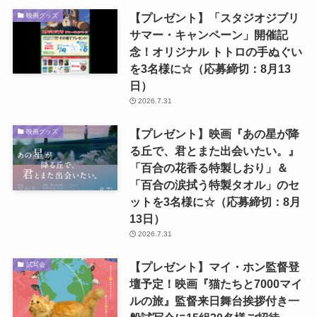
【プレゼント】「スタジオジブリ
映画グッズ
サマー・キャンペーン」開催記
念！オリジナル トトロの手ぬぐい
を3名様に☆（応募締切：8月13
日）
2026.7.31
【プレゼント】映画『あの星が降
映画グッズ
る丘で、君とまた出会いたい。』
「百合の花香る特製しおり」＆
「百合の涙拭う特製タオル」のセ
ットを3名様に☆（応募締切：8月
13日）
2026.7.31
【プレゼント】マイ・ホン監督登
試写会
壇予定！映画『猫たちと7000マイ
ルの旅』監督来日舞台挨拶付き一