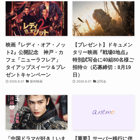
映画『レディ・オア・ノッ
【プレゼント】ドキュメン
ト2』公開記念 神戸・カ
タリー映画『戦場0地点』
フェ「ニューラフレア」
特別試写会に40組80名様ご
タイアップスイーツ＆プレ
招待☆（応募締切：8月19
ゼントキャンペーン
日）
2026.8.07
新作映画
2026.8.07
試写会
「中国ドラマが好き！いま
【重要】サーバー移行に伴