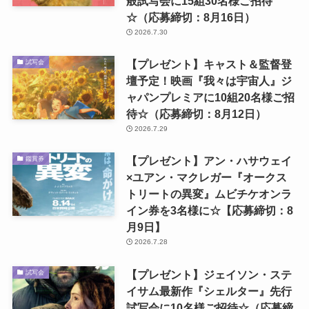
般試写会に15組30名様ご招待
☆（応募締切：8月16日）
2026.7.30
【プレゼント】キャスト＆監督登
試写会
壇予定！映画『我々は宇宙人』ジ
ャパンプレミアに10組20名様ご招
待☆（応募締切：8月12日）
2026.7.29
【プレゼント】アン・ハサウェイ
鑑賞券
×ユアン・マクレガー『オークス
トリートの異変』ムビチケオンラ
イン券を3名様に☆【応募締切：8
月9日】
2026.7.28
【プレゼント】ジェイソン・ステ
試写会
イサム最新作『シェルター』先行
試写会に10名様ご招待☆（応募締