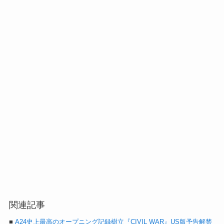
関連記事
■
A24史上最高のオープニング記録樹立『CIVIL WAR』US版予告解禁