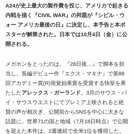
A24が史上最大の製作費を投じ、アメリカで起きる
内戦を描く『CIVIL WAR』の邦題が『シビル・ウ
ォー アメリカ最後の日』に決定し、本予告と本ポ
スターが解禁された。日本では10月4日（金）に公
開される。
メガホンをとったのは、『28日後…』で脚本を担
当し、長編デビュー作『エクス・マキナ』で第88
回アカデミー賞(R)視覚効果賞を受賞する快挙を果
たした
アレックス・ガーランド
。3月のサウス・バ
イ・サウスウエストにてプレミア上映されると絶
賛の声が相次ぎ、公開前からSNSを中心に大きな
話題に。世界71の国と地域（7月18日時点）で公開
を迎えた本作は、2週連続で全米1位を獲得した。