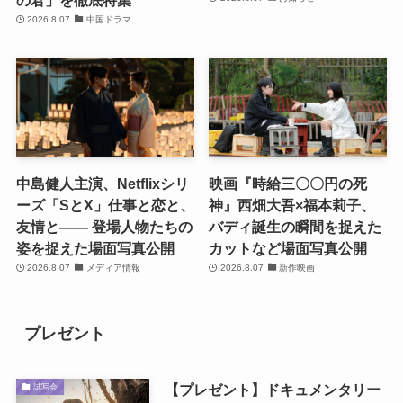
2026.8.07
中国ドラマ
中島健人主演、Netflixシリ
映画『時給三〇〇円の死
ーズ「SとX」仕事と恋と、
神』西畑大吾×福本莉子、
友情と―― 登場人物たちの
バディ誕生の瞬間を捉えた
姿を捉えた場面写真公開
カットなど場面写真公開
2026.8.07
メディア情報
2026.8.07
新作映画
プレゼント
【プレゼント】ドキュメンタリー
試写会