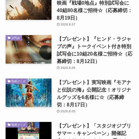
映画『戦場0地点』特別試写会に
40組80名様ご招待☆（応募締切：
8月19日）
2026.8.07
【プレゼント】『ヒンド・ラジャ
試写会
ブの声』トークイベント付き特別
試写会に10組20名様ご招待☆（応
募締切：8月12日）
2026.8.05
【プレゼント】実写映画『モアナ
映画グッズ
と伝説の海』公開記念！オリジナ
ルグッズを6名様に☆（応募締
切：8月17日）
2026.8.05
【プレゼント】「スタジオジブリ
映画グッズ
サマー・キャンペーン」開催記