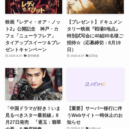
映画『レディ・オア・ノッ
【プレゼント】ドキュメン
ト2』公開記念 神戸・カ
タリー映画『戦場0地点』
フェ「ニューラフレア」
特別試写会に40組80名様ご
タイアップスイーツ＆プレ
招待☆（応募締切：8月19
ゼントキャンペーン
日）
2026.8.07
新作映画
2026.8.07
試写会
「中国ドラマが好き！いま
【重要】サーバー移行に伴
見るべきスター最前線」8
うWebサイト一時休止のお
月27日発売 「逐玉：翡翠
知らせ
の君」を徹底特集
2026.8.07
お知らせ