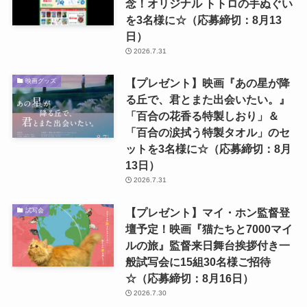
念！オリジナル トトロの手ぬぐい
を3名様に☆（応募締切：8月13
日）
2026.7.31
【プレゼント】映画『あの星が降
映画グッズ
る丘で、君とまた出会いたい。』
「百合の花香る特製しおり」＆
「百合の涙拭う特製タオル」のセ
ットを3名様に☆（応募締切：8月
13日）
2026.7.31
【プレゼント】マイ・ホン監督登
試写会
壇予定！映画『猫たちと7000マイ
ルの旅』監督来日舞台挨拶付き一
般試写会に15組30名様ご招待
☆（応募締切：8月16日）
2026.7.30