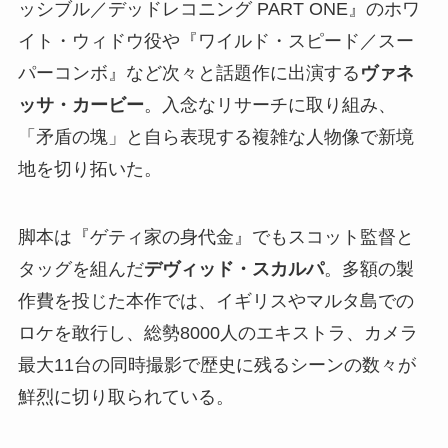
ッシブル／デッドレコニング PART ONE』のホワ
イト・ウィドウ役や『ワイルド・スピード／スー
パーコンボ』など次々と話題作に出演する
ヴァネ
ッサ・カービー
。入念なリサーチに取り組み、
「矛盾の塊」と自ら表現する複雑な人物像で新境
地を切り拓いた。
脚本は『ゲティ家の身代金』でもスコット監督と
タッグを組んだ
デヴィッド・スカルパ
。多額の製
作費を投じた本作では、イギリスやマルタ島での
ロケを敢行し、総勢8000人のエキストラ、カメラ
最大11台の同時撮影で歴史に残るシーンの数々が
鮮烈に切り取られている。