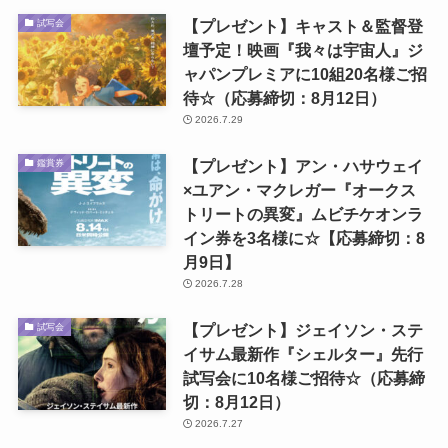
【プレゼント】キャスト＆監督登
試写会
壇予定！映画『我々は宇宙人』ジ
ャパンプレミアに10組20名様ご招
待☆（応募締切：8月12日）
2026.7.29
【プレゼント】アン・ハサウェイ
鑑賞券
×ユアン・マクレガー『オークス
トリートの異変』ムビチケオンラ
イン券を3名様に☆【応募締切：8
月9日】
2026.7.28
【プレゼント】ジェイソン・ステ
試写会
イサム最新作『シェルター』先行
試写会に10名様ご招待☆（応募締
切：8月12日）
2026.7.27