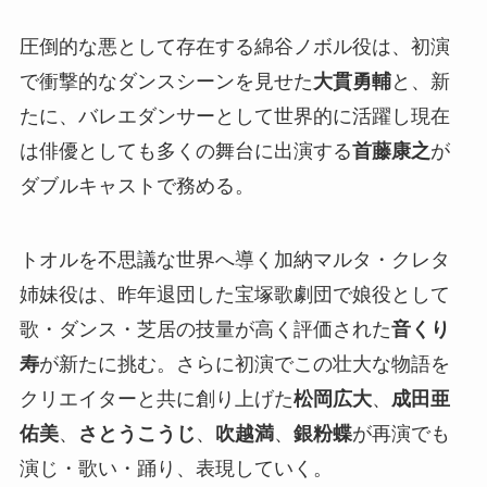
圧倒的な悪として存在する綿谷ノボル役は、初演
で衝撃的なダンスシーンを見せた
大貫勇輔
と、新
たに、バレエダンサーとして世界的に活躍し現在
は俳優としても多くの舞台に出演する
首藤康之
が
ダブルキャストで務める。
トオルを不思議な世界へ導く加納マルタ・クレタ
姉妹役は、昨年退団した宝塚歌劇団で娘役として
歌・ダンス・芝居の技量が高く評価された
音くり
寿
が新たに挑む。さらに初演でこの壮大な物語を
クリエイターと共に創り上げた
松岡広大
、
成田亜
佑美
、
さとうこうじ
、
吹越満
、
銀粉蝶
が再演でも
演じ・歌い・踊り、表現していく。