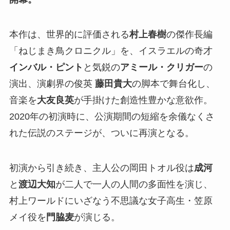
本作は、世界的に評価される
村上春樹
の傑作長編
「ねじまき鳥クロニクル」を、イスラエルの奇才
インバル・ピント
と気鋭の
アミール・クリガー
の
演出、演劇界の俊英
藤田貴大
の脚本で舞台化し、
音楽を
大友良英
が手掛けた創造性豊かな意欲作。
2020年の初演時に、公演期間の短縮を余儀なくさ
れた伝説のステージが、ついに再演となる。
初演から引き続き、主人公の岡田トオル役は
成河
と
渡辺大知
が二人で一人の人間の多面性を演じ、
村上ワールドにいざなう不思議な女子高生・笠原
メイ役を
門脇麦
が演じる。