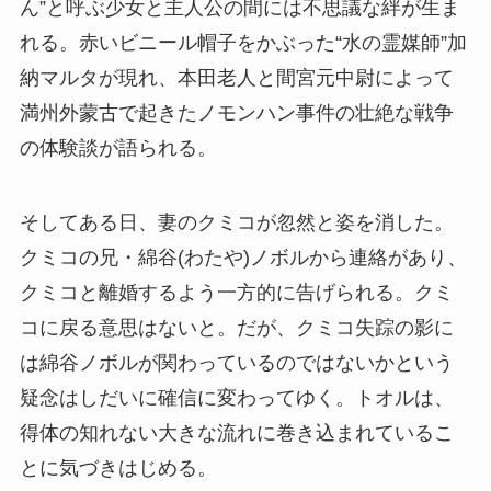
ん”と呼ぶ少女と主人公の間には不思議な絆が生ま
れる。赤いビニール帽子をかぶった“水の霊媒師”加
納マルタが現れ、本田老人と間宮元中尉によって
満州外蒙古で起きたノモンハン事件の壮絶な戦争
の体験談が語られる。
そしてある日、妻のクミコが忽然と姿を消した。
クミコの兄・綿谷(わたや)ノボルから連絡があり、
クミコと離婚するよう一方的に告げられる。クミ
コに戻る意思はないと。だが、クミコ失踪の影に
は綿谷ノボルが関わっているのではないかという
疑念はしだいに確信に変わってゆく。トオルは、
得体の知れない大きな流れに巻き込まれているこ
とに気づきはじめる。