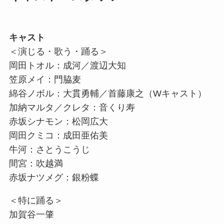
キャスト
＜演じる・歌う・踊る＞
岡田トオル：成河／渡辺大知
笠原メイ：門脇麦
綿谷ノボル：大貫勇輔／首藤康之（Wキャスト）
加納マルタ／クレタ：音くり寿
赤坂シナモン：松岡広大
岡田クミコ：成田亜佑美
牛河：さとうこうじ
間宮：吹越満
赤坂ナツメグ：銀粉蝶
＜特に踊る＞
加賀谷一肇