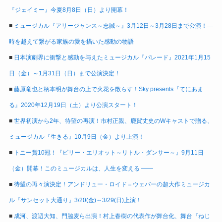
『ジェイミー』今夏8月8日（日）より開幕！
■
ミュージカル『アリージャンス～忠誠～』3月12日～3月28日まで公演！―
時を越えて繋がる家族の愛を描いた感動の物語
■
日本演劇界に衝撃と感動を与えたミュージカル『パレード』2021年1月15
日（金）～1月31日（日）まで公演決定！
■
藤原竜也と柄本明が舞台の上で火花を散らす！Sky presents『てにあま
る』2020年12月19日（土）より公演スタート！
■
世界初演から2年、待望の再演！市村正親、鹿賀丈史のWキャストで贈る、
ミュージカル『生きる』10月9日（金）より上演！
■
トニー賞10冠！『ビリー・エリオット～リトル・ダンサー～』9月11日
（金）開幕！このミュージカルは、人生を変える ━━
■
待望の再々演決定！アンドリュー・ロイド＝ウェバーの超大作ミュージカ
ル『サンセット大通り』3/20(金)～3/29(日)上演！
■
成河、渡辺大知、門脇麦ら出演！村上春樹の代表作が舞台化、舞台『ねじ