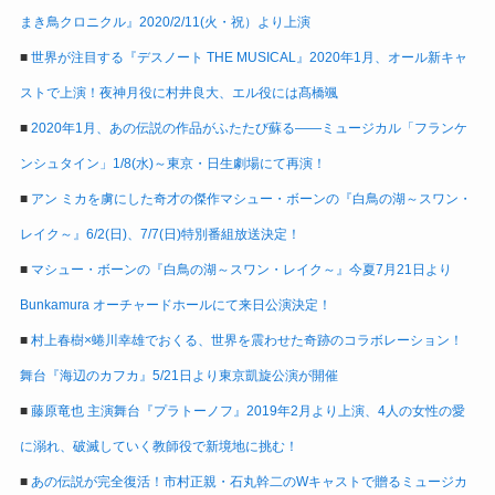
まき鳥クロニクル』2020/2/11(火・祝）より上演
■
世界が注目する『デスノート THE MUSICAL』2020年1月、オール新キャ
ストで上演！夜神月役に村井良大、エル役には髙橋颯
■
2020年1月、あの伝説の作品がふたたび蘇る――ミュージカル「フランケ
ンシュタイン」1/8(水)～東京・日生劇場にて再演！
■
アン ミカを虜にした奇才の傑作マシュー・ボーンの『白鳥の湖～スワン・
レイク～』6/2(日)、7/7(日)特別番組放送決定！
■
マシュー・ボーンの『白鳥の湖～スワン・レイク～』今夏7月21日より
Bunkamura オーチャードホールにて来日公演決定！
■
村上春樹×蜷川幸雄でおくる、世界を震わせた奇跡のコラボレーション！
舞台『海辺のカフカ』5/21日より東京凱旋公演が開催
■
藤原竜也 主演舞台『プラトーノフ』2019年2月より上演、4人の女性の愛
に溺れ、破滅していく教師役で新境地に挑む！
■
あの伝説が完全復活！市村正親・石丸幹二のWキャストで贈るミュージカ