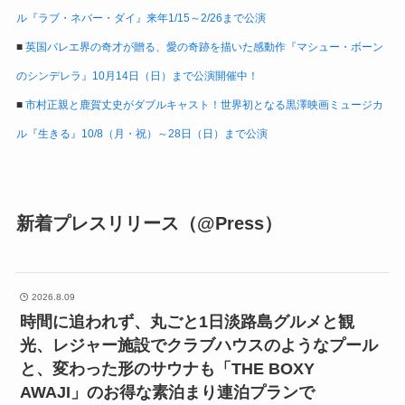
ル『ラブ・ネバー・ダイ』来年1/15～2/26まで公演
■
英国バレエ界の奇才が贈る、愛の奇跡を描いた感動作『マシュー・ボーン
のシンデレラ』10月14日（日）まで公演開催中！
■
市村正親と鹿賀丈史がダブルキャスト！世界初となる黒澤映画ミュージカ
ル『生きる』10/8（月・祝）～28日（日）まで公演
新着プレスリリース（@Press）
2026.8.09
時間に追われず、丸ごと1日淡路島グルメと観
光、レジャー施設でクラブハウスのようなプール
と、変わった形のサウナも「THE BOXY
AWAJI」のお得な素泊まり連泊プランで