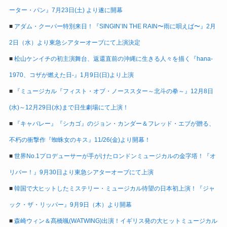
ーター・パン』7月23日(土) より遂に開幕
■
アダム・クーパー特別来日！『SINGIN’IN THE RAIN〜雨に唄えば〜』2月
2日（水）より東急シアターオーブにて上演決定
■
松山ケンイチの初主演舞台、返還直前の沖縄に生きる人々を描く『hana-
1970、コザが燃えた日-』1月9日(日)より上演
■
『ミュージカル『フィスト・オブ・ノーススター～北斗の拳～』12月8日
(水)～12月29日(水)まで日生劇場にて上演！
■
『キャバレー』『シカゴ』のジョン・カンダー＆フレッド・エブが贈る、
不朽の衝撃作『蜘蛛女のキス』11/26(金)より開幕！
■
世界No.1プロデューサーが手がけたロンドンミュージカルの金字塔！『オ
リバー！』9月30日より東急シアターオーブにて上演
■
韓国で大ヒットしたミステリー・ミュージカル待望の日本初上演！『ジャ
ック・ザ・リッパー』9月9日（木）より開幕
■
森崎ウィン＆髙橋颯(WATWING)出演！イギリス発の大ヒットミュージカル