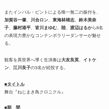
またインバル・ピントによる唯一無二の振付を、
加賀谷一肇
、
川合ロン
、
東海林靖志
、
鈴木美奈
子
、
藤村港平
、
皆川まゆむ
、
陸
、
渡辺はるか
ら8名
の表現力豊かなコンテンポラリーダンサーが魅せ
る。
観客を異世界へ導く生演奏は
大友良英
、
イトケ
ン
、
江川良子
の3名が続投する。
■タイトル
舞台『ねじまき鳥クロニクル』
■期 間