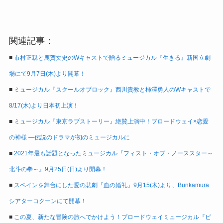
関連記事：
■
市村正親と鹿賀丈史のWキャストで贈るミュージカル『生きる』新国立劇
場にて9月7日(木)より開幕！
■
ミュージカル『スクールオブロック』西川貴教と柿澤勇人のWキャストで
8/17(木)より日本初上演！
■
ミュージカル『東京ラブストーリー』絶賛上演中！ブロードウェイ×恋愛
の神様 ―伝説のドラマが初のミュージカルに
■
2021年最も話題となったミュージカル『フィスト・オブ・ノーススター～
北斗の拳～』9月25日(日)より開幕！
■
スペインを舞台にした愛の悲劇『血の婚礼』9月15(木)より、Bunkamura
シアターコクーンにて開幕！
■
この夏、新たな冒険の旅へでかけよう！ブロードウェイミュージカル『ピ