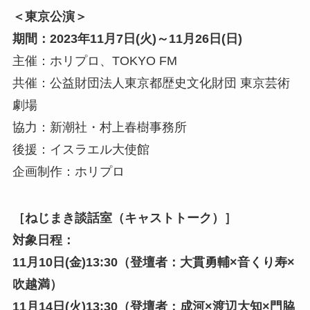
＜東京公演＞
期間：2023年11月7日(火)～11月26日(日)
主催：ホリプロ、TOKYO FM
共催：公益財団法人東京都歴史文化財団 東京芸術
劇場
協力：新潮社・村上春樹事務所
後援：イスラエル大使館
企画制作：ホリプロ
［ねじまき談話室（キャストトーク）］
対象日程：
11月10日(金)13:30（登壇者：大貫勇輔×音くり寿×
吹越満）
11月14日(火)13:30（登壇者：成河×渡辺大知×門脇