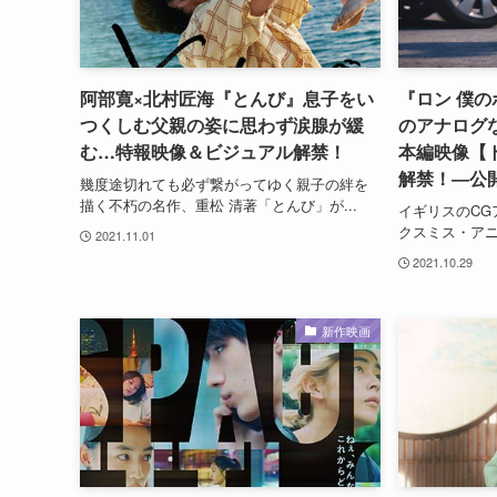
阿部寛×北村匠海『とんび』息子をい
『ロン 僕
つくしむ父親の姿に思わず涙腺が緩
のアナログ
む…特報映像＆ビジュアル解禁！
本編映像【
解禁！―公
幾度途切れても必ず繋がってゆく親子の絆を
描く不朽の名作、重松 清著「とんび」が...
イギリスのCG
クスミス・アニ
2021.11.01
2021.10.29
新作映画