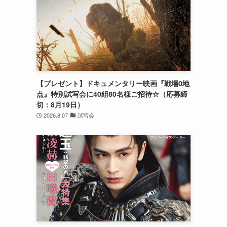
【プレゼント】ドキュメンタリー映画『戦場0地
点』特別試写会に40組80名様ご招待☆（応募締
切：8月19日）
2026.8.07
試写会