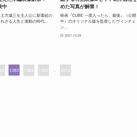
映中
めた写真が解禁！
、土方歳三を主人公に新選組の
映画『CUBE 一度入ったら、最後』（公開
れざる人生と激動の時代...
中）のオリジナル版を監督したヴィンチェ
ン...
2021.10.29
82
1383
1384
1385
...
2916