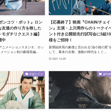
のポンコツ・ボット』ロン
【応募終了】映画『CHAIN/チェイ
な友達の作り方を映した
ン』主演・上川周作らのトークイ
トモダチリクエスト編】
ント付き公開前先行試写会に5組1
開中
様をご招待！
アニメーションスタジオ、ロッ
新撰組終焉の象徴と言われる“油小路の変”
メーション初の劇場長編...
して、幕末の京都、激動の時代をくぐ...
2021.10.29
中国ドラマ
新作