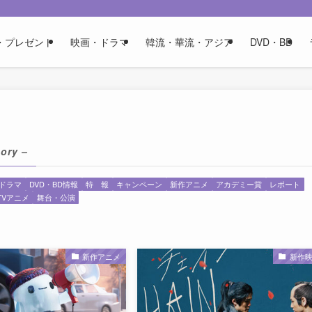
・プレゼント
映画・ドラマ
韓流・華流・アジア
DVD・BD
ory –
ドラマ
DVD・BD情報
特 報
キャンペーン
新作アニメ
アカデミー賞
レポート
TVアニメ
舞台・公演
新作アニメ
新作