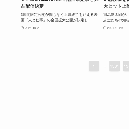
占配信決定
大ヒット上
3週間限定公開が間もなく上映終了を迎える映
司馬遼太郎が
画『人と仕事』の全国拡大公開が決定し...
志士たちの知ら
2021.10.29
2021.10.29
1
...
1381
13