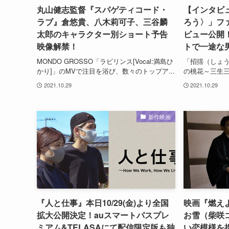
丸山健志監督『スパゲティコード・
【インタビ
ラブ』倉悠貴、八木莉可子、三谷麟
ろう〉」フ
太郎のキャラクター別ショート予告
ビュー公開
映像解禁！
トで一途な
MONDO GROSSO「ラビリンス[Vocal:満島ひ
「招揺（しょう
かり]」のMVで注目を浴び、数々のトップア...
の桃花～三生三
2021.10.29
2021.10.29
新作映画
『人と仕事』本日10/29(金)より全国
映画『燃え
拡大公開決定！auスマートパスプレ
お雪（柴咲
ミアム&TELASAにて配信限定版も独
い恋模様を