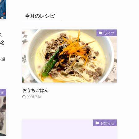
今月のレシピ
ライフ
ベ
0名
を通
おうちごはん
映画
2026.7.31
お知らせ