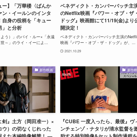
ュー】「万華楼〈ばんか
ベネディクト・カンバーバッチ主
ァン・イールンのインタ
のNetflix映画『パワー・オブ・ザ
！自身の役柄を「キュー
ドッグ』映画館にて11/19(金)より
男」と分析
開決定！
よう）」のバイ・ルー×「永遠
ベネディクト・カンバーバッチ主演のNetfli
世～」のライ・イーによ...
映画『パワー・オブ・ザ・ドッグ』が、...
2021.10.29
新作映画
新作
よ剣』土方（岡田准一）×
『CUBE 一度入ったら、最後』ヴ
コウ）の切なくじれった
ンチェンゾ・ナタリが清水監督を
捉えた本編映像解禁！ ―
励する特別映像&セット制作過程