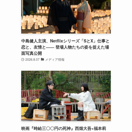
中島健人主演、Netflixシリーズ「SとX」仕事と
恋と、友情と―― 登場人物たちの姿を捉えた場
面写真公開
2026.8.07
メディア情報
映画『時給三〇〇円の死神』西畑大吾×福本莉