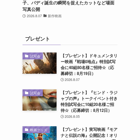
子、バディ誕生の瞬間を捉えたカットなど場面
写真公開
2026.8.07
新作映画
プレゼント
【プレゼント】ドキュメンタリ
試写会
ー映画『戦場0地点』特別試写
会に40組80名様ご招待☆（応
募締切：8月19日）
2026.8.07
【プレゼント】『ヒンド・ラジ
試写会
ャブの声』トークイベント付き
特別試写会に10組20名様ご招
待☆（応募締切：8月12日）
2026.8.05
【プレゼント】実写映画『モア
映画グッズ
ナと伝説の海』公開記念！オリ