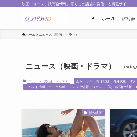
映画ニュース、試写会情報、暮らしの話題を発信する情報サイト
ホーム
試写会
ホーム
ニュース（映画・ドラマ）
ニュース（映画・ドラマ）
– categ
ニュース（映画・ドラマ）
国内ドラマ
新作映画
海外映画
海外
イベント情報
コラボ情報
メディア情報
Gグローブ賞
映画館情報
新作映画