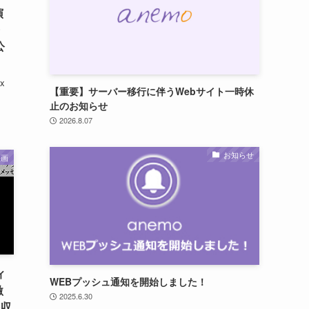
演
・
公
x
【重要】サーバー移行に伴うWebサイト一時休
止のお知らせ
2026.8.07
お知らせ
映画
ィ
WEBプッシュ通知を開始しました！
激
2025.6.30
を収