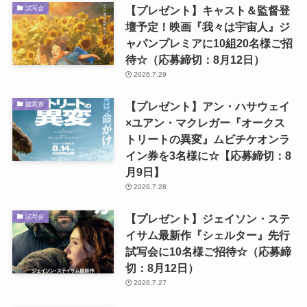
【プレゼント】キャスト＆監督登
試写会
壇予定！映画『我々は宇宙人』ジ
ャパンプレミアに10組20名様ご招
待☆（応募締切：8月12日）
2026.7.29
【プレゼント】アン・ハサウェイ
鑑賞券
×ユアン・マクレガー『オークス
トリートの異変』ムビチケオンラ
イン券を3名様に☆【応募締切：8
月9日】
2026.7.28
【プレゼント】ジェイソン・ステ
試写会
イサム最新作『シェルター』先行
試写会に10名様ご招待☆（応募締
切：8月12日）
2026.7.27