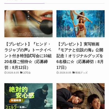
【プレゼント】『ヒンド・
【プレゼント】実写映画
ラジャブの声』トークイベ
『モアナと伝説の海』公開
ント付き特別試写会に10組
記念！オリジナルグッズを
20名様ご招待☆（応募締
6名様に☆（応募締切：8月
切：8月12日）
17日）
2026.8.05
試写会
2026.8.05
映画グッズ