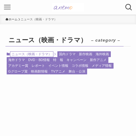
ホーム
ニュース（映画・ドラマ）
ニュース（映画・ドラマ）
– category –
ニュース（映画・ドラマ）
国内ドラマ
新作映画
海外映画
海外ドラマ
DVD・BD情報
特 報
キャンペーン
新作アニメ
アカデミー賞
レポート
イベント情報
コラボ情報
メディア情報
Gグローブ賞
映画館情報
TVアニメ
舞台・公演