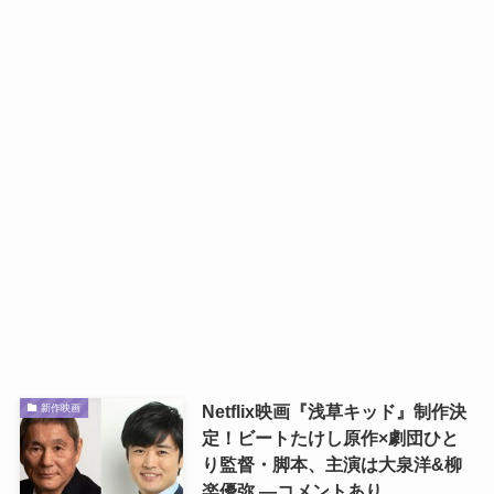
Netflix映画『浅草キッド』制作決
新作映画
定！ビートたけし原作×劇団ひと
り監督・脚本、主演は大泉洋&柳
楽優弥 ―コメントあり