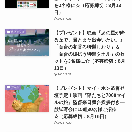
を3名様に☆（応募締切：8月13
日）
2026.7.31
【プレゼント】映画『あの星が降
映画グッズ
る丘で、君とまた出会いたい。』
「百合の花香る特製しおり」＆
「百合の涙拭う特製タオル」のセ
ットを3名様に☆（応募締切：8月
13日）
2026.7.31
【プレゼント】マイ・ホン監督登
試写会
壇予定！映画『猫たちと7000マイ
ルの旅』監督来日舞台挨拶付き一
般試写会に15組30名様ご招待
☆（応募締切：8月16日）
2026.7.30