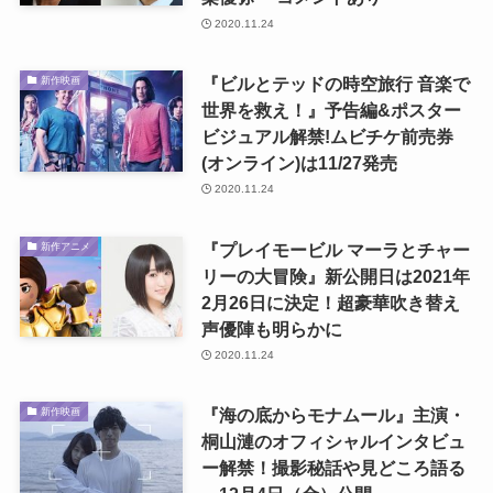
2020.11.24
『ビルとテッドの時空旅行 音楽で
新作映画
世界を救え！』予告編&ポスター
ビジュアル解禁!ムビチケ前売券
(オンライン)は11/27発売
2020.11.24
『プレイモービル マーラとチャー
新作アニメ
リーの大冒険』新公開日は2021年
2月26日に決定！超豪華吹き替え
声優陣も明らかに
2020.11.24
『海の底からモナムール』主演・
新作映画
桐山漣のオフィシャルインタビュ
ー解禁！撮影秘話や見どころ語る