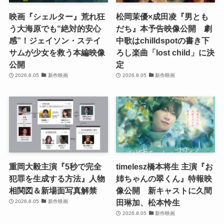
映画『シェルター』荒れ狂
松岡茉優×成田凌『男とも
う大海原でも“絶対的安心
だち』本予告映像公開 劇
感”！ジェイソン・ステイ
中歌はchilldspotの書き下
サムが少女を救う本編映像
ろし楽曲「lost child」に決
公開
定
2026.8.05
新作映画
2026.8.05
新作映画
重岡大毅主演『5秒で完全
timelesz橋本将生 主演『お
犯罪を生成する方法』人物
姉ちゃんの翠くん』特報映
相関図＆新場面写真解禁
像公開 新キャストに久間
田琳加、松本怜生
2026.8.05
新作映画
2026.8.05
新作映画