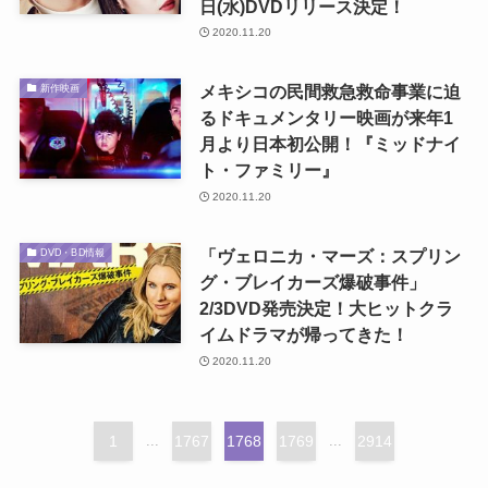
日(水)DVDリリース決定！
2020.11.20
メキシコの民間救急救命事業に迫
新作映画
るドキュメンタリー映画が来年1
月より日本初公開！『ミッドナイ
ト・ファミリー』
2020.11.20
「ヴェロニカ・マーズ：スプリン
DVD・BD情報
グ・ブレイカーズ爆破事件」
2/3DVD発売決定！大ヒットクラ
イムドラマが帰ってきた！
2020.11.20
1
...
1767
1768
1769
...
2914