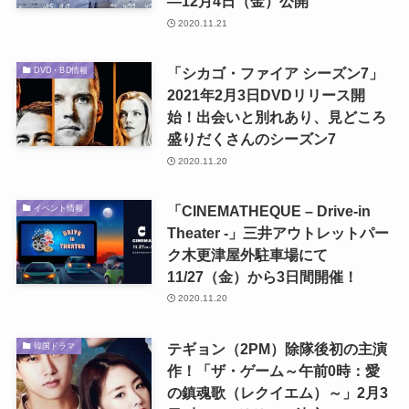
―12月4日（金）公開
2020.11.21
「シカゴ・ファイア シーズン7」
DVD・BD情報
2021年2月3日DVDリリース開
始！出会いと別れあり、見どころ
盛りだくさんのシーズン7
2020.11.20
「CINEMATHEQUE – Drive-in
イベント情報
Theater -」三井アウトレットパー
ク木更津屋外駐車場にて
11/27（金）から3日間開催！
2020.11.20
テギョン（2PM）除隊後初の主演
韓国ドラマ
作！「ザ・ゲーム～午前0時：愛
の鎮魂歌（レクイエム）～」2月3