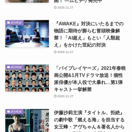
開！ ―ムビチケ発売中
2020.11.27
『AWAKE』対決にいたるまでの
新作映画
物語に期待が膨らむ冒頭映像解
禁！「AI超え」もとい「人類超
え」をかけた世紀の対決
2020.11.27
「バイプレイヤーズ」2021年春映
新作映画
画公開&1月TVドラマ放送！個性
派俳優が本人役で大暴れ…第1弾
キャスト一挙解禁
2020.11.27
伊藤沙莉主演『タイトル、拒絶』
新作映画
の劇中歌「燃える海」を担当する
女王蜂・アヴちゃん＆著名人から