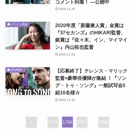
コメント到着！ ―公開中
2020.11.26
2020年度「新藤兼人賞」金賞は
イベント情報
『37セカンズ』のHIKARI監督、
銀賞は『佐々木、イン、マイマイ
ン』内山拓也監督
2020.11.26
【応募終了】テレンス・マリック
新作映画
監督×豪華俳優陣が集結 ！『ソン
グ・トゥ・ソング』一般試写会5
組10名様☆
2020.11.26
1
...
1765
1766
1767
...
2916