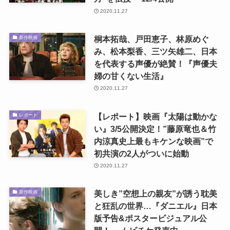
2020.11.27
桐本拓哉、戸田恵子、林原めぐ
新作映画
み、松本梨香、三ツ矢雄二、日本
を代表する声優が絶賛！『声優夫
婦の甘くない生活』
2020.11.27
【レポート】映画『太陽は動かな
レポート
い』3/5公開決定！”藤原竜也＆竹
内涼真史上最もキケンな映画”で
初共演の2人がついに始動
2020.11.27
美しき”空想上の親友”が誘う耽美
新作映画
と狂乱の世界…『ダニエル』日本
版予告&ポスタービジュアル公