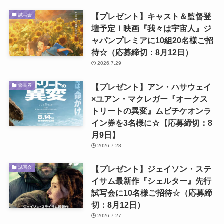
【プレゼント】キャスト＆監督登
試写会
壇予定！映画『我々は宇宙人』ジ
ャパンプレミアに10組20名様ご招
待☆（応募締切：8月12日）
2026.7.29
【プレゼント】アン・ハサウェイ
鑑賞券
×ユアン・マクレガー『オークス
トリートの異変』ムビチケオンラ
イン券を3名様に☆【応募締切：8
月9日】
2026.7.28
【プレゼント】ジェイソン・ステ
試写会
イサム最新作『シェルター』先行
試写会に10名様ご招待☆（応募締
切：8月12日）
2026.7.27