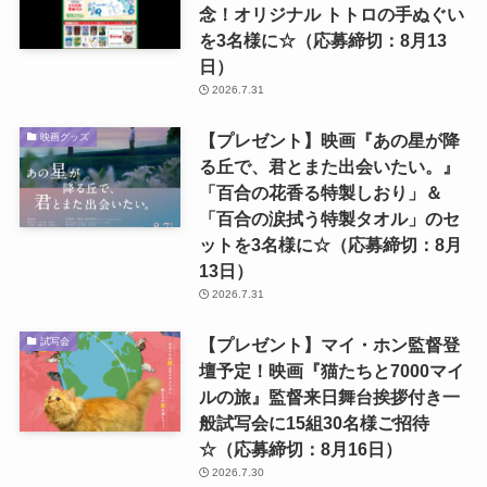
念！オリジナル トトロの手ぬぐい
を3名様に☆（応募締切：8月13
日）
2026.7.31
【プレゼント】映画『あの星が降
映画グッズ
る丘で、君とまた出会いたい。』
「百合の花香る特製しおり」＆
「百合の涙拭う特製タオル」のセ
ットを3名様に☆（応募締切：8月
13日）
2026.7.31
【プレゼント】マイ・ホン監督登
試写会
壇予定！映画『猫たちと7000マイ
ルの旅』監督来日舞台挨拶付き一
般試写会に15組30名様ご招待
☆（応募締切：8月16日）
2026.7.30