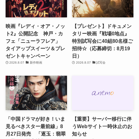
映画『レディ・オア・ノッ
【プレゼント】ドキュメン
ト2』公開記念 神戸・カ
タリー映画『戦場0地点』
フェ「ニューラフレア」
特別試写会に40組80名様ご
タイアップスイーツ＆プレ
招待☆（応募締切：8月19
ゼントキャンペーン
日）
2026.8.07
新作映画
2026.8.07
試写会
「中国ドラマが好き！いま
【重要】サーバー移行に伴
見るべきスター最前線」8
うWebサイト一時休止のお
月27日発売 「逐玉：翡翠
知らせ