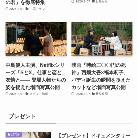
の君」を徹底特集
2026.8.07
お知らせ
2026.8.07
中国ドラマ
中島健人主演、Netflixシリ
映画『時給三〇〇円の死
ーズ「SとX」仕事と恋と、
神』西畑大吾×福本莉子、
友情と―― 登場人物たちの
バディ誕生の瞬間を捉えた
姿を捉えた場面写真公開
カットなど場面写真公開
2026.8.07
メディア情報
2026.8.07
新作映画
プレゼント
【プレゼント】ドキュメンタリー
試写会