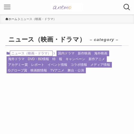
ホーム
ニュース（映画・ドラマ）
ニュース（映画・ドラマ）
– category –
ニュース（映画・ドラマ）
国内ドラマ
新作映画
海外映画
海外ドラマ
DVD・BD情報
特 報
キャンペーン
新作アニメ
アカデミー賞
レポート
イベント情報
コラボ情報
メディア情報
Gグローブ賞
映画館情報
TVアニメ
舞台・公演