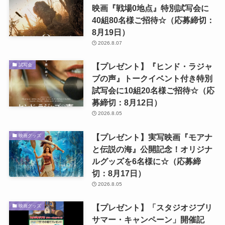
映画『戦場0地点』特別試写会に
40組80名様ご招待☆（応募締切：
8月19日）
2026.8.07
【プレゼント】『ヒンド・ラジャ
試写会
ブの声』トークイベント付き特別
試写会に10組20名様ご招待☆（応
募締切：8月12日）
2026.8.05
【プレゼント】実写映画『モアナ
映画グッズ
と伝説の海』公開記念！オリジナ
ルグッズを6名様に☆（応募締
切：8月17日）
2026.8.05
【プレゼント】「スタジオジブリ
映画グッズ
サマー・キャンペーン」開催記