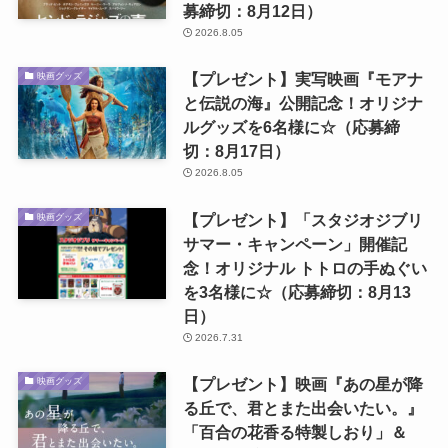
募締切：8月12日）
2026.8.05
【プレゼント】実写映画『モアナ
映画グッズ
と伝説の海』公開記念！オリジナ
ルグッズを6名様に☆（応募締
切：8月17日）
2026.8.05
【プレゼント】「スタジオジブリ
映画グッズ
サマー・キャンペーン」開催記
念！オリジナル トトロの手ぬぐい
を3名様に☆（応募締切：8月13
日）
2026.7.31
【プレゼント】映画『あの星が降
映画グッズ
る丘で、君とまた出会いたい。』
「百合の花香る特製しおり」＆