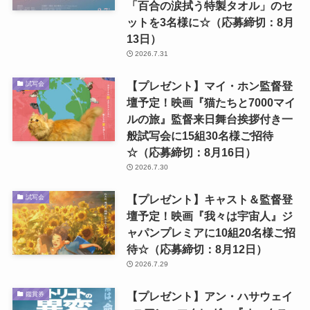
「百合の涙拭う特製タオル」のセ
ットを3名様に☆（応募締切：8月
13日）
2026.7.31
【プレゼント】マイ・ホン監督登
試写会
壇予定！映画『猫たちと7000マイ
ルの旅』監督来日舞台挨拶付き一
般試写会に15組30名様ご招待
☆（応募締切：8月16日）
2026.7.30
【プレゼント】キャスト＆監督登
試写会
壇予定！映画『我々は宇宙人』ジ
ャパンプレミアに10組20名様ご招
待☆（応募締切：8月12日）
2026.7.29
【プレゼント】アン・ハサウェイ
鑑賞券