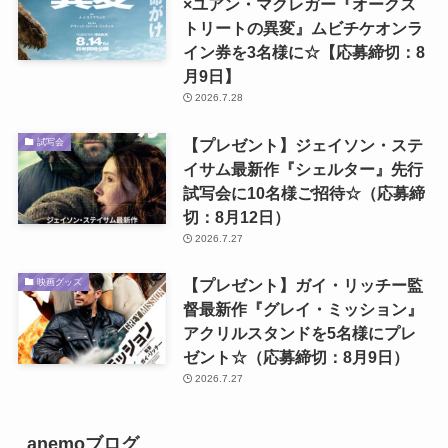
×ユアン・マクレガー『オークス
トリートの異変』ムビチケオンラ
イン券を3名様に☆【応募締切：8
月9日】
2026.7.28
【プレゼント】ジェイソン・ステ
試写会
イサム最新作『シェルター』先行
試写会に10名様ご招待☆（応募締
切：8月12日）
2026.7.27
【プレゼント】ガイ・リッチー監
映画グッズ
督最新作『グレイ・ミッション』
アクリルスタンドを5名様にプレ
ゼント☆（応募締切：8月9日）
2026.7.27
anemoブログ