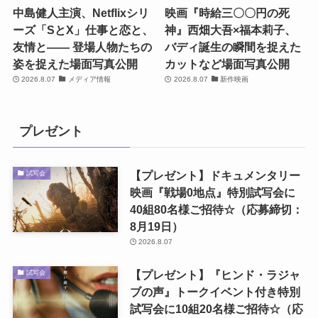
中島健人主演、Netflixシリ
映画『時給三〇〇円の死
ーズ「SとX」仕事と恋と、
神』西畑大吾×福本莉子、
友情と―― 登場人物たちの
バディ誕生の瞬間を捉えた
姿を捉えた場面写真公開
カットなど場面写真公開
2026.8.07
メディア情報
2026.8.07
新作映画
プレゼント
【プレゼント】ドキュメンタリー
試写会
映画『戦場0地点』特別試写会に
40組80名様ご招待☆（応募締切：
8月19日）
2026.8.07
【プレゼント】『ヒンド・ラジャ
試写会
ブの声』トークイベント付き特別
試写会に10組20名様ご招待☆（応