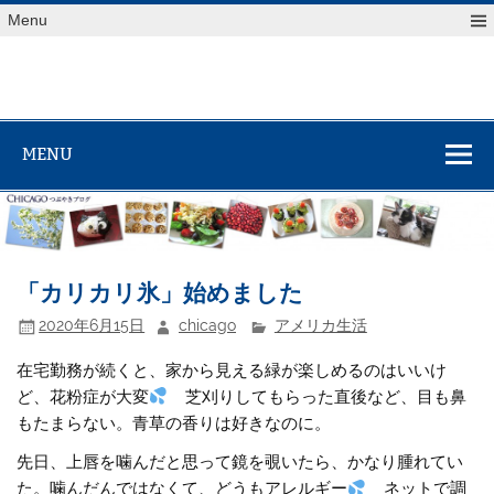
Skip
Menu
to
content
MENU
「カリカリ氷」始めました
2020年6月15日
chicago
アメリカ生活
在宅勤務が続くと、家から見える緑が楽しめるのはいいけ
ど、花粉症が大変
芝刈りしてもらった直後など、目も鼻
もたまらない。青草の香りは好きなのに。
先日、上唇を噛んだと思って鏡を覗いたら、かなり腫れてい
た。噛んだんではなくて、どうもアレルギー
ネットで調