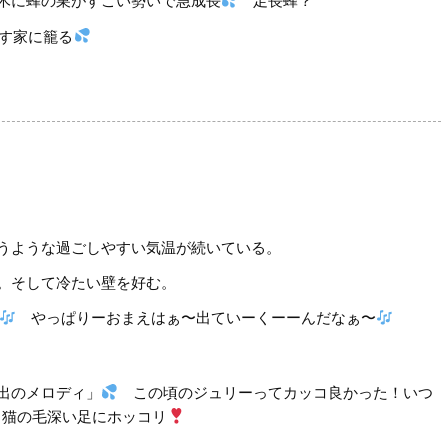
木に蜂の巣がすごい勢いで急成長
足長蜂？
す家に籠る
うような過ごしやすい気温が続いている。
。そして冷たい壁を好む。
やっぱりーおまえはぁ〜出ていーくーーんだなぁ〜
出のメロディ」
この頃のジュリーってカッコ良かった！いつ
猫の毛深い足にホッコリ