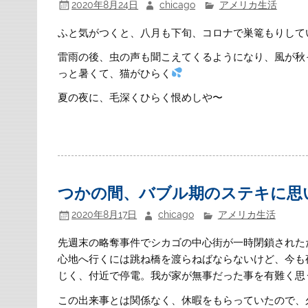
2020年8月24日
chicago
アメリカ生活
ふと気がつくと、八月も下旬、コロナで巣篭もりして
雷雨の後、虫の声も聞こえてくるようになり、風が秋
っと暑くて、猫がひらく
夏の夜に、毛深くひらく恨めしや〜
つかの間、バブル期のステキに思
2020年8月17日
chicago
アメリカ生活
先週末の略奪事件でシカゴの中心街が一時閉鎖された
心地へ行くには跳ね橋を渡らねばならないけど、今も
じく、付近で停電。我が家が無事だった事を有難く思
この出来事とは関係なく、休暇をもらっていたので、久