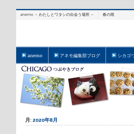
Skip
anemo － わたしとワタシの出会う場所 －
春の雨
to
content
anemo
アネモ編集部ブログ
シカゴ
月:
2020年8月