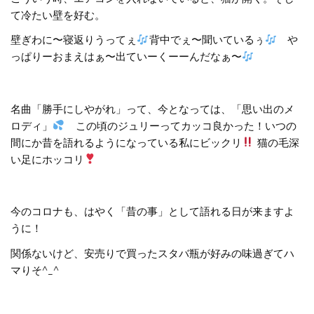
て冷たい壁を好む。
壁ぎわに〜寝返りうってぇ
背中でぇ〜聞いているぅ
や
っぱりーおまえはぁ〜出ていーくーーんだなぁ〜
名曲「勝手にしやがれ」って、今となっては、「思い出のメ
ロディ」
この頃のジュリーってカッコ良かった！いつの
間にか昔を語れるようになっている私にビックリ
猫の毛深
い足にホッコリ
今のコロナも、はやく「昔の事」として語れる日が来ますよ
うに！
関係ないけど、安売りで買ったスタバ瓶が好みの味過ぎてハ
マりそ^_^