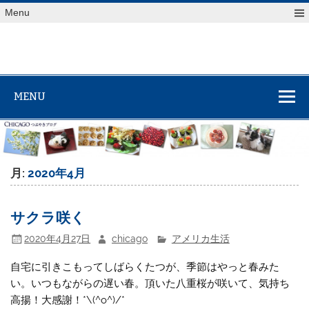
Skip
Menu
to
content
MENU
月:
2020年4月
サクラ咲く
2020年4月27日
chicago
アメリカ生活
自宅に引きこもってしばらくたつが、季節はやっと春みた
い。いつもながらの遅い春。頂いた八重桜が咲いて、気持ち
高揚！大感謝！*\(^o^)/*