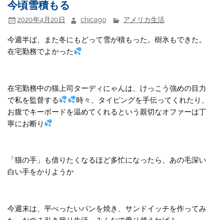
今頃雪積もる
2020年4月20日
chicago
アメリカ生活
今週半ば、また冬にもどって雪が積もった。樹氷もできた。
在宅勤務でよかった
在宅勤務中の猫上司ターディにゃんは、けっこう強めの目力
で私を監督する
時々、タイピングを手伝ってくれたり、
お腹でキーボードを温めてくれるという親切なオファーは丁
寧にお断り
「猫の手」も借りたくなるほど多忙になったら、あの毛深い
白い手をかりようか
今週末は、平べったいパンを焼き、サンドイッチを作ってみ