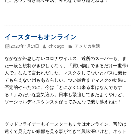
た。おウチ引き籠り生活、みんなで乗り越えねば！
イースターもオンライン
2020年4月13日
chicago
アメリカ生活
なかなか終息しないコロナウイルス、近所のスーパーも、ま
た一段と規制がきびしくなり、「買い物はできるだけ一世帯1
人で」なんて言われだした。マスクをしてないとバスに乗せ
てもらえない州もあるらしい。つい最近までマスクの効果に
否定的やったのに、今は「とにかく出来る事はなんでもす
る！」みたいな意気込み。日本も緊迫してきたようやけど、
ソーシャルディスタンスを保ってみんなで乗り越えねば！
グッドフライデーもイースターもミサはオンライン。普段は
遠くて見えない細部を見る事ができて興味深いけど、ネット