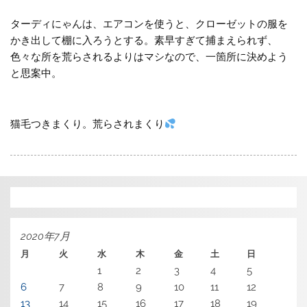
ターディにゃんは、エアコンを使うと、クローゼットの服を
かき出して棚に入ろうとする。素早すぎて捕まえられず、
色々な所を荒らされるよりはマシなので、一箇所に決めよう
と思案中。
猫毛つきまくり。荒らされまくり
2020年7月
月
火
水
木
金
土
日
1
2
3
4
5
6
7
8
9
10
11
12
13
14
15
16
17
18
19