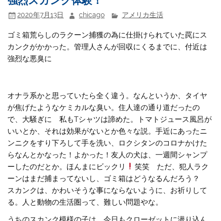
2020年7月13日
chicago
アメリカ生活
ゴミ箱荒らしのラクーン捕獲の為に仕掛けられていた罠にス
カンクがかかった。管理人さんが回収にくるまでに、付近は
強烈な悪臭に
オナラ系かと思っていたら全く違う。なんというか、タイヤ
が焦げたようなケミカルな臭い。住人達の通り道だったの
で、大騒ぎに 私もTシャツは諦めた。トマトジュース風呂が
いいとか、それは効果がないとか色々な説。手近にあったニ
ンニクをすり下ろして手を洗い、ロクシタンのコロナかけた
らなんとかなった！よかった！友人の犬は、一週間シャンプ
ーしたのだとか。ほんまにビックリ
笑笑 ただ、犯人ラク
ーンはまだ捕まってないし、ゴミ箱はどうなるんだろう？
スカンクは、かわいそうな事にならないように、お祈りして
る。人と動物の生活圏って、難しい問題やな。
うちのスカンク模様の子は、今日もクローゼットに潜り込ん