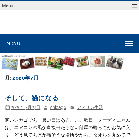
Skip
Menu
to
content
MENU
月:
2020年7月
そして、猫になる
2020年7月27日
chicago
アメリカ生活
寒いシカゴでも、暑い日はある。ここ数日、ターディにゃん
は、エアコンの風が直接当たらない部屋の端っこがお気に入
り。どう見ても体が痛そうな場所やから、タオルを丸めてで