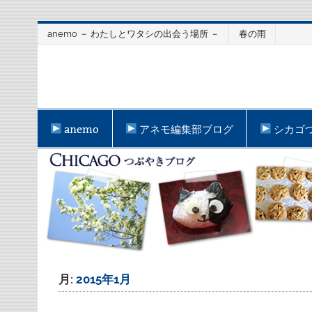
Skip
anemo － わたしとワタシの出会う場所 －
春の雨
to
content
anemo
アネモ編集部ブログ
シカゴ
月:
2015年1月