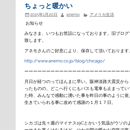
ちょっと暖かい
2015年1月20日
anemo
アメリカ生活
お知らせ
みなさま、いつもお世話になっております。旧ブログ
致します。
アネモさんのご好意により、保存して頂いております
http://www.anemo.co.jp/blog/chicago/
ーーーーーーーーーーーーーーーーーーーーーーーー
月日が経つのってほんまに早い。阪神淡路大震災から
ったものの、どこへ行くにもバスも電車も止まってい
た時、みんなで感動に湧いた事を昨日の事のように覚
生きていられる事に改めて感謝の１月１７日。
シカゴは先々週のマイナス19Cとかいう気温がウソ
ーせまた寒くはなるけど、つかの間の暖かな空気で寒