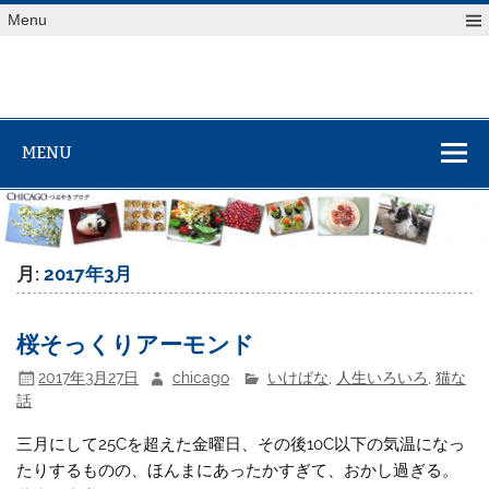
Skip
Menu
to
content
MENU
月:
2017年3月
桜そっくりアーモンド
2017年3月27日
chicago
いけばな
,
人生いろいろ
,
猫な
話
三月にして25Cを超えた金曜日、その後10C以下の気温になっ
たりするものの、ほんまにあったかすぎて、おかし過ぎる。