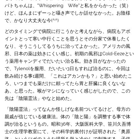
パトちゃんは、”Whispering Wife”と私をからかった（笑）
けど、ほんまにずーっと囁き声でしか話せなかった。お陰様
で、かなり大丈夫な今(^^)
どのタイミングで病院に行こうかと考えながら、病院もアポ
イントとって寒い中行くことを思うとその分家で休養したく
なり、そうこうしてるうちに治ってよかった。アメリカの風
邪、日本の薬は効きにくい感じ。初期の風邪はCold-Eezeとい
う薬用キャンディでだいたい治る私。効き目がなかったの
で、Tylenolを服用、だいたい3日もすれば治るのに、今回は
飲み続ける事1週間、「これはアカンかも？」と思い始めたこ
ろ、いつまでも薬だけに頼ってたら胃と肝臓に良くないな
あ、と思った。喉がマシになっていく感じがしたので、この
先は「陰陽霊法」やなと始めた。
「陰陽霊法」ってなんか怪しげな名前ついてるけど、母方の
親戚が信じている健康法。体の「陰と陽」を調整する事で体
調が治るというもの。昭和36年、大阪医科大学、笹川久吾博
士の生理学教室にて、その科学的裏付けが証明された「奥原