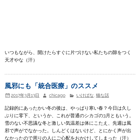
いつもながら、開けたらすぐに片づけない私たちの隙をつく
天才やな（汗）
風邪にも「統合医療」のススメ
2017年3月13日
chicago
いけばな
,
猫な話
記録的にあったかい冬の後は、やっぱり寒い春？今日は久し
ぶりに零下、というか、これが普通のシカゴの3月ともいう。
雪のない不思議な冬と激しい気温差は体にこたえ、先週は風
邪で声がでなかった。しんどくはないけど、とにかく声が出
なかったので周りの人にご心配をおかけしてしまった（汗）