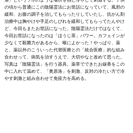
洛」というツボのような場所を熱と冷やしで刺激する。子供
の頃から普通にこの陰陽霊法にお世話になっていて、風邪の
緩和、お腹の調子を治してもらったりしていたし、抗がん剤
治療中は胸やけや手足のしびれを緩和してもらってたんやけ
ど、今回もまたお世話になった。陰陽霊法だけではなくて、
今回お世話になったのは「ほうじ茶」パワー。カフェインが
少なくて殺菌力があるから、喉によかった！やっぱり、薬
と、薬以外のこういった代替医療との「統合医療」的な組み
合わせって、病気を治すうえで、大切やなと改めて思った。
写真は「陰陽霊法」を行う器具。薬草でできたお線香をこの
中に入れて温めて、「奥原洛」を刺激、反対の冷たい方で冷
やす刺激と組み合わせて免疫力を高める。